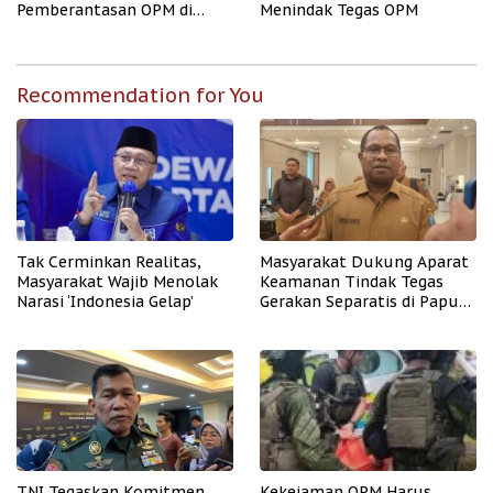
Pemberantasan OPM di
Menindak Tegas OPM
Papua
Recommendation for You
Tak Cerminkan Realitas,
Masyarakat Dukung Aparat
Masyarakat Wajib Menolak
Keamanan Tindak Tegas
Narasi ‘Indonesia Gelap’
Gerakan Separatis di Papua
Barat Daya
TNI Tegaskan Komitmen
Kekejaman OPM Harus