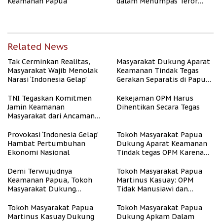
Keamanan Papua
dalam Menumpas Teror
OPM
Related News
Tak Cerminkan Realitas,
Masyarakat Dukung Aparat
Masyarakat Wajib Menolak
Keamanan Tindak Tegas
Narasi ‘Indonesia Gelap’
Gerakan Separatis di Papua
Barat Daya
TNI Tegaskan Komitmen
Kekejaman OPM Harus
Jamin Keamanan
Dihentikan Secara Tegas
Masyarakat dari Ancaman
OPM
Provokasi ‘Indonesia Gelap’
Tokoh Masyarakat Papua
Hambat Pertumbuhan
Dukung Aparat Keamanan
Ekonomi Nasional
Tindak tegas OPM Karena
Aksinya Tidak Manusiawi
Demi Terwujudnya
Tokoh Masyarakat Papua
Keamanan Papua, Tokoh
Martinus Kasuay: OPM
Masyarakat Dukung
Tidak Manusiawi dan
Tindakan Tegas Apkam
Meresahkan Masyarakat
Terhadap OPM
Tokoh Masyarakat Papua
Tokoh Masyarakat Papua
Martinus Kasuay Dukung
Dukung Apkam Dalam