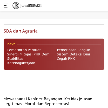
Mitigasi PHK Diperkuat lewat Dialog,
Insentif Bisnis, dan Perlindungan Tenaga
Skip
Kerja
to
SDA dan Agraria
content
SDA Dan Agraria
|
August 8, 2026
next
Pemerintah Perkuat
Pemerintah Bangun
Sinergi Mitigasi PHK Demi
Sistem Deteksi Dini
Stabilitas
Cegah PHK
Ketenagakerjaan
Mewaspadai Kabinet Bayangan: Ketidakjelasan
Legitimasi Moral dan Representasi