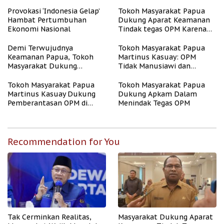
OPM
Provokasi ‘Indonesia Gelap’
Tokoh Masyarakat Papua
Hambat Pertumbuhan
Dukung Aparat Keamanan
Ekonomi Nasional
Tindak tegas OPM Karena
Aksinya Tidak Manusiawi
Demi Terwujudnya
Tokoh Masyarakat Papua
Keamanan Papua, Tokoh
Martinus Kasuay: OPM
Masyarakat Dukung
Tidak Manusiawi dan
Tindakan Tegas Apkam
Meresahkan Masyarakat
Terhadap OPM
Tokoh Masyarakat Papua
Tokoh Masyarakat Papua
Martinus Kasuay Dukung
Dukung Apkam Dalam
Pemberantasan OPM di
Menindak Tegas OPM
Papua
Recommendation for You
Tak Cerminkan Realitas,
Masyarakat Dukung Aparat