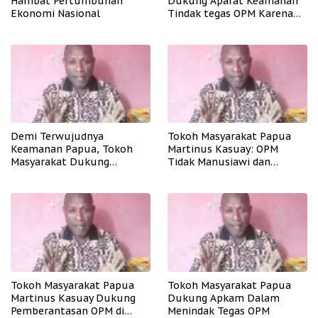
Hambat Pertumbuhan
Dukung Aparat Keamanan
Ekonomi Nasional
Tindak tegas OPM Karena
Aksinya Tidak Manusiawi
Demi Terwujudnya
Tokoh Masyarakat Papua
Keamanan Papua, Tokoh
Martinus Kasuay: OPM
Masyarakat Dukung
Tidak Manusiawi dan
Tindakan Tegas Apkam
Meresahkan Masyarakat
Terhadap OPM
Tokoh Masyarakat Papua
Tokoh Masyarakat Papua
Martinus Kasuay Dukung
Dukung Apkam Dalam
Pemberantasan OPM di
Menindak Tegas OPM