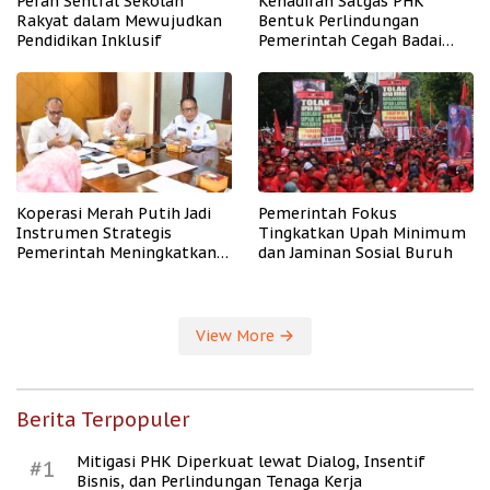
Peran Sentral Sekolah
Kehadiran Satgas PHK
Rakyat dalam Mewujudkan
Bentuk Perlindungan
Pendidikan Inklusif
Pemerintah Cegah Badai
PHK
Koperasi Merah Putih Jadi
Pemerintah Fokus
Instrumen Strategis
Tingkatkan Upah Minimum
Pemerintah Meningkatkan
dan Jaminan Sosial Buruh
Kesejahteraan Desa
View More
Berita Terpopuler
Mitigasi PHK Diperkuat lewat Dialog, Insentif
#1
Bisnis, dan Perlindungan Tenaga Kerja