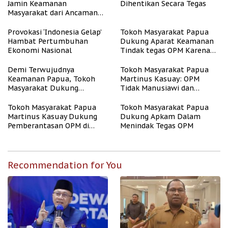
Jamin Keamanan
Dihentikan Secara Tegas
Masyarakat dari Ancaman
OPM
Provokasi ‘Indonesia Gelap’
Tokoh Masyarakat Papua
Hambat Pertumbuhan
Dukung Aparat Keamanan
Ekonomi Nasional
Tindak tegas OPM Karena
Aksinya Tidak Manusiawi
Demi Terwujudnya
Tokoh Masyarakat Papua
Keamanan Papua, Tokoh
Martinus Kasuay: OPM
Masyarakat Dukung
Tidak Manusiawi dan
Tindakan Tegas Apkam
Meresahkan Masyarakat
Terhadap OPM
Tokoh Masyarakat Papua
Tokoh Masyarakat Papua
Martinus Kasuay Dukung
Dukung Apkam Dalam
Pemberantasan OPM di
Menindak Tegas OPM
Papua
Recommendation for You