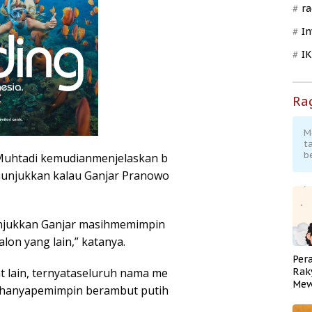
ra
In
I
Ra
M
t
b
 Muhtadi kemudianmenjelaskan b
nunjukkan kalau Ganjar Pranowo
nunjukkan Ganjar masihmemimpin
alon yang lain,” katanya.
Per
t lain, ternyataseluruh nama me
Rak
Mew
ru hanyapemimpin berambut putih
Pend