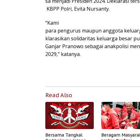
sa menjadi Presiden 2024. Deklarasi te
KBPP Polri, Evita Nursanty.
“Kami
para pengurus maupun anggota keluarga
klarasikan solidaritas keluarga besar 
Ganjar Pranowo sebagai anakpolisi menj
2029,” katanya.
Read Also
Bersama Tangkal
Beragam Masyara