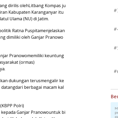
ang dirilis olehLitbang Kompas ju
#
ran Kabupaten Karanganyar itu
tul Ulama (NU) di Jatim.
#
politik Ratna Puspitamenjelaskan
g dimiliki oleh Ganjar Pranowo
#
Ganjar Pranowomemiliki keuntung
asyarakat (ormas)
ya.
#
nkan dukungan terusmengalir ke
n datangdari berbagai macam kal
Ber
 (KBPP Polri)
M
 kepada Ganjar Pranowountuk bi
p
p