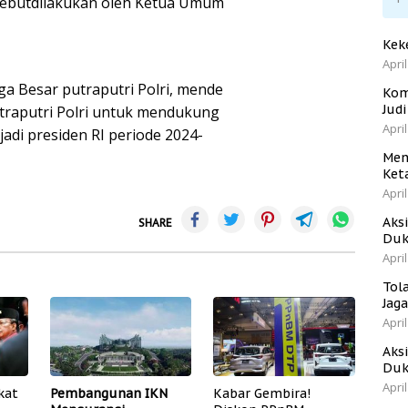
rsebutdilakukan oleh Ketua Umum
Kek
April
 Besar putraputri Polri, mende
Kom
Jud
putraputri Polri untuk mendukung
April
adi presiden RI periode 2024-
Men
Ket
April
Aks
SHARE
Duk
April
Tol
Jag
April
Aks
Duk
April
kat
Pembangunan IKN
Kabar Gembira!