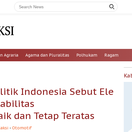
n Agraria
Agama dan Pluralitas
Polhukam
Ragam
Ka
litik Indonesia Sebut Ele
abilitas
aik dan Tetap Teratas
aksi
-
Otomotif