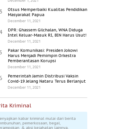
December 1, 2021
Otsus Memperbaiki Kualitas Pendidikan
3
Masyarakat Papua
December 11, 2021
DPR: Ghassem Gilchalan, WNA Diduga
4
Intel Keluar-Masuk RI, BIN Harus Usut!
December 11, 2021
Pakar Komunikasi: Presiden Jokowi
5
Harus Menjadi Pemimpin Orkestra
Pemberantasan Korupsi
December 11, 2021
Pemerintah Jamin Distribusi Vaksin
6
Covid-19 Jelang Nataru Terus Berlanjut
December 11, 2021
ita Kriminal
enyajikan kabar kriminal mulai dari berita
embunuhan, pemerkosaan, begal,
erampokan, & aksi kejahatan lainnya.