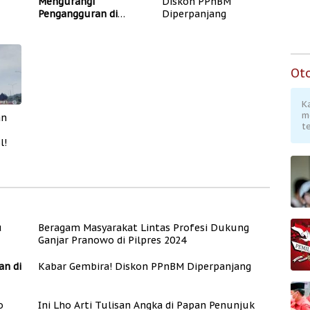
Mengurangi
Diskon PPnBM
Pengangguran di
Diperpanjang
s
Indonesia
Ot
K
m
an
te
l!
u
Beragam Masyarakat Lintas Profesi Dukung
Ganjar Pranowo di Pilpres 2024
n di
Kabar Gembira! Diskon PPnBM Diperpanjang
o
Ini Lho Arti Tulisan Angka di Papan Penunjuk