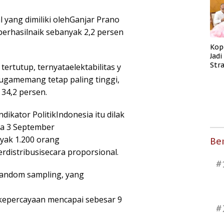
al yang dimiliki olehGanjar Prano
erhasilnaik sebanyak 2,2 persen
Kop
Jad
Str
ertutup, ternyataelektabilitas y
Men
tu jugamemang tetap paling tinggi,
Kes
34,2 persen.
ndikator PolitikIndonesia itu dilak
ga 3 September
yak 1.200 orang
Ber
erdistribusisecara proporsional.
#
random sampling, yang
 kepercayaan mencapai sebesar 9
#