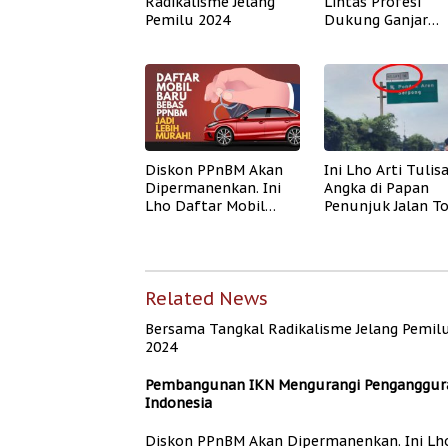
Radikalisme Jelang
Lintas Profesi
Pemilu 2024
Dukung Ganjar
Pranowo di Pilpre
2024
Diskon PPnBM Akan
Ini Lho Arti Tulis
Dipermanenkan. Ini
Angka di Papan
Lho Daftar Mobil
Penunjuk Jalan To
Yang Bertahan Dan
Tersingkir Dari Daftar
Related News
Bersama Tangkal Radikalisme Jelang Pemil
2024
Pembangunan IKN Mengurangi Penganggura
Indonesia
Diskon PPnBM Akan Dipermanenkan. Ini Lh