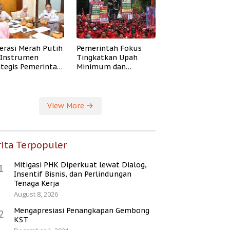
erasi Merah Putih
Pemerintah Fokus
i Instrumen
Tingkatkan Upah
ategis Pemerintah
Minimum dan
ingkatkan
Jaminan Sosial Buruh
ejahteraan Desa
View More
ita Terpopuler
Mitigasi PHK Diperkuat lewat Dialog,
1
Insentif Bisnis, dan Perlindungan
Tenaga Kerja
August 8, 2026
Mengapresiasi Penangkapan Gembong
2
KST