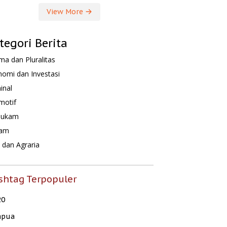
View More
tegori Berita
a dan Pluralitas
omi dan Investasi
inal
motif
hukam
am
dan Agraria
shtag Terpopuler
20
apua