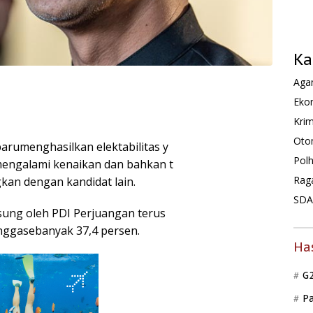
Ka
Agam
Ekon
Krim
Oto
barumenghasilkan elektabilitas y
Pol
 mengalami kenaikan dan bahkan t
Rag
gkan dengan kandidat lain.
SDA 
sung oleh PDI Perjuangan terus
ggasebanyak 37,4 persen.
Ha
G
P