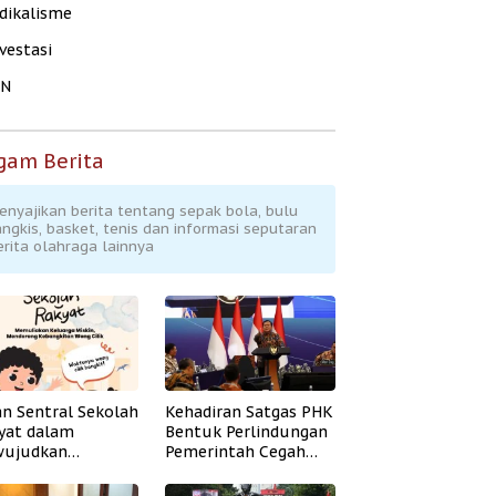
dikalisme
vestasi
KN
gam Berita
enyajikan berita tentang sepak bola, bulu
angkis, basket, tenis dan informasi seputaran
erita olahraga lainnya
an Sentral Sekolah
Kehadiran Satgas PHK
yat dalam
Bentuk Perlindungan
ujudkan
Pemerintah Cegah
idikan Inklusif
Badai PHK