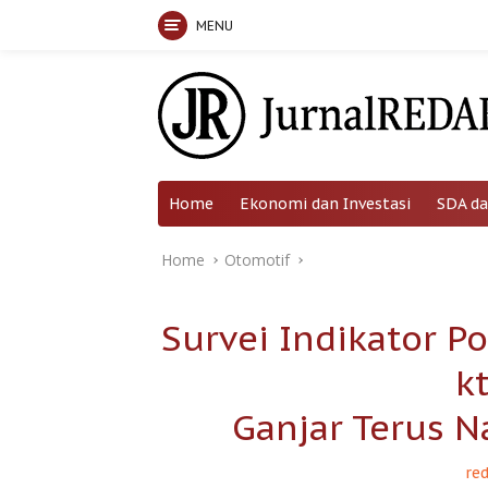
MENU
Skip
to
content
Home
Ekonomi dan Investasi
SDA da
Home
Otomotif
Survei Indikator Po
kt
Ganjar Terus N
red