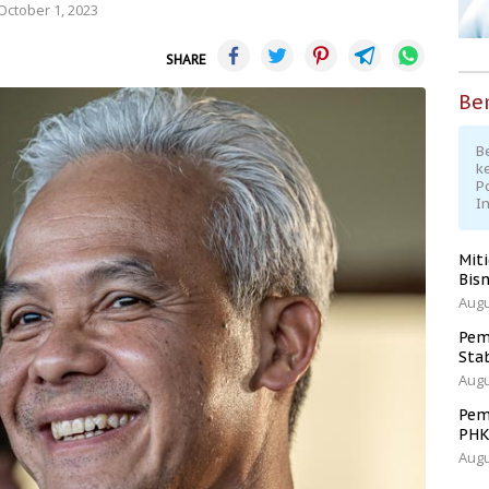
October 1, 2023
SHARE
Ber
Be
k
P
I
Mit
Bisn
Augu
Pem
Sta
Augu
Pem
PH
Augu