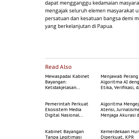
dapat mengganggu kedamaian masyarak
mengajak seluruh elemen masyarakat 
persatuan dan kesatuan bangsa demi
yang berkelanjutan di Papua.
Read Also
Mewaspadai Kabinet
Menjawab Perang
Bayangan:
Algoritma AI den
Ketidakjelasan
Etika, Verifikasi, 
Legitimasi Moral dan
Media Tepercaya
Representasi
Pemerintah Perkuat
Algoritma Mengej
Ekosistem Media
Atensi, Jurnalism
Digital Nasional
Menjaga Akurasi 
Hadapi Perang
Akal Sehat Publik
Algoritma AI
Kabinet Bayangan
Kemerdekaan Hun
Tanpa Legitimasi
Diperkuat, KPR