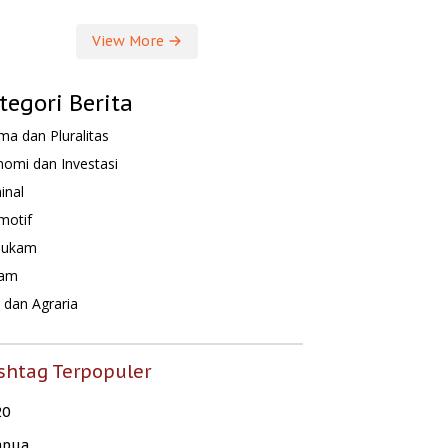
View More
tegori Berita
a dan Pluralitas
omi dan Investasi
inal
motif
hukam
am
dan Agraria
shtag Terpopuler
20
apua