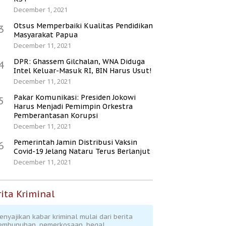
December 1, 2021
Otsus Memperbaiki Kualitas Pendidikan
3
Masyarakat Papua
December 11, 2021
DPR: Ghassem Gilchalan, WNA Diduga
4
Intel Keluar-Masuk RI, BIN Harus Usut!
December 11, 2021
Pakar Komunikasi: Presiden Jokowi
5
Harus Menjadi Pemimpin Orkestra
Pemberantasan Korupsi
December 11, 2021
Pemerintah Jamin Distribusi Vaksin
6
Covid-19 Jelang Nataru Terus Berlanjut
December 11, 2021
ita Kriminal
enyajikan kabar kriminal mulai dari berita
embunuhan, pemerkosaan, begal,