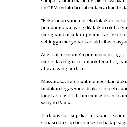
sampai saat ini masih beraksi di wilaya
ini OPM terlalu brutal melancarkan tin
“Kekacauan yang mereka lakukan ini s
pembangunan yang dilakukan oleh peme
menghambat sektor pendidikan, ekonomi
sehingga menyebabkan aktivitas masyara
Atas hal tersebut Ali pun meminta agar
menindak tegas kelompok tersebut, na
aturan yang berlaku.
Masyarakat setempat memberikan duk
tindakan tegas yang dilakukan oleh ap
langkah positif dalam memastikan keam
wilayah Papua.
Terlepas dari kejadian ini, aparat kea
situasi dan siap bertindak terhadap se