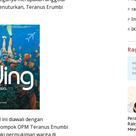
enuturkan, Teranus Erumbi
ra
In
I
Ra
M
t
b
Per
ini diawali dengan
Rak
kelompok OPM Teranus Enumbi
Mew
ki permukiman warga di
Pend