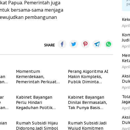
at Papua. Pemerintah juga
p
untuk bersama-sama menjaga
 mewujudkan pembangunan
Kek
April
Kom
Jud
SHARE
April
Men
Ket
April
Momentum
Perang Algoritma AI
Aks
gan
Kemerdekaan,
Makin Kompleks,
Duk
dan
Pemerintah Perkuat
Publik Diminta
Program Rumah
Verifikasi Informasi
April
Subsidi untuk
Digital
Tol
ar
Kabinet Bayangan
Kabinet Bayangan
Masyarakat
Jag
e
Perlu Hindari
Dinilai Bermasalah,
Berpenghasilan
dan
Kegaduhan Politik
Tak Punya Basis
Rendah
April
yang Merugikan
Konstituen Jelas
Aks
Publik
Duk
ian
Rumah Subsidi Hijau
Rumah Subsidi Jadi
Didorong Jadi Simbol
Wujud Komitmen
April