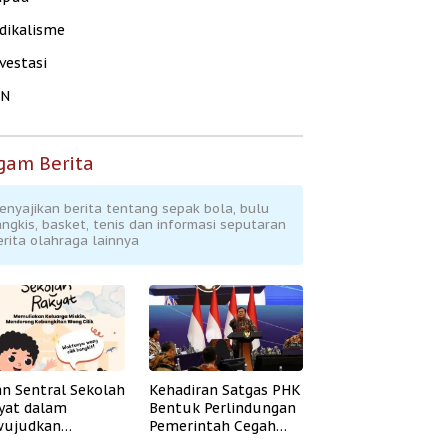
dikalisme
vestasi
KN
gam Berita
enyajikan berita tentang sepak bola, bulu
angkis, basket, tenis dan informasi seputaran
erita olahraga lainnya
an Sentral Sekolah
Kehadiran Satgas PHK
yat dalam
Bentuk Perlindungan
ujudkan
Pemerintah Cegah
idikan Inklusif
Badai PHK