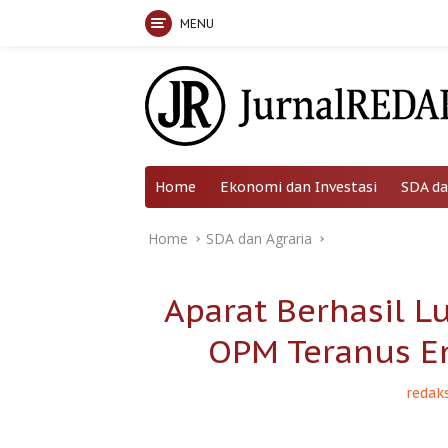
MENU
Skip
to
content
Home
Ekonomi dan Investasi
SDA da
Home
SDA dan Agraria
Aparat Berhasil 
OPM Teranus E
redaks