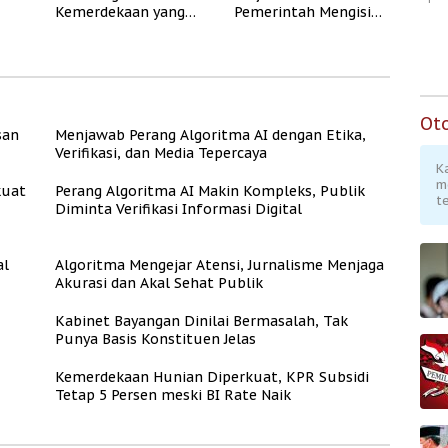
Kemerdekaan yang
Pemerintah Mengisi
Rate
Layak dan Asri
Kemerdekaan dengan
Kesejahteraan
Ot
san
Menjawab Perang Algoritma AI dengan Etika,
Verifikasi, dan Media Tepercaya
K
m
kuat
Perang Algoritma AI Makin Kompleks, Publik
te
Diminta Verifikasi Informasi Digital
al
Algoritma Mengejar Atensi, Jurnalisme Menjaga
Akurasi dan Akal Sehat Publik
Kabinet Bayangan Dinilai Bermasalah, Tak
Punya Basis Konstituen Jelas
Kemerdekaan Hunian Diperkuat, KPR Subsidi
Tetap 5 Persen meski BI Rate Naik