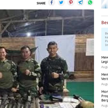
SHARE
Ber
Be
k
P
I
Mew
Leg
Augu
Men
Veri
Augu
Mom
Pro
Ber
Augu