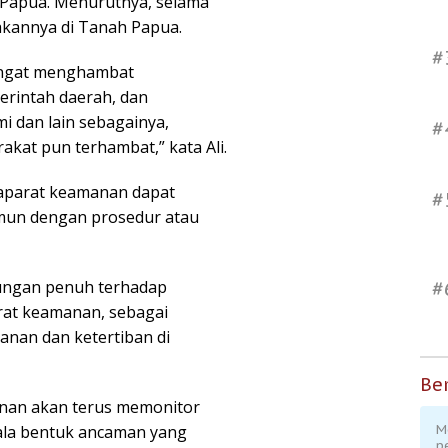
h Papua. Menurutnya, selama
dakannya di Tanah Papua.
#
angat menghambat
rintah daerah, dan
 dan lain sebagainya,
#
kat pun terhambat,” kata Ali.
 aparat keamanan dapat
#
mun dengan prosedur atau
ungan penuh terhadap
#
arat keamanan, sebagai
anan dan ketertiban di
Ber
manan akan terus memonitor
gala bentuk ancaman yang
M
p