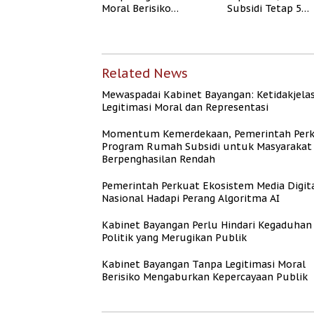
Moral Berisiko
Subsidi Tetap 5
Mengaburkan
Persen meski BI 
Kepercayaan Publik
Naik
Related News
Mewaspadai Kabinet Bayangan: Ketidakjela
Legitimasi Moral dan Representasi
Momentum Kemerdekaan, Pemerintah Per
Program Rumah Subsidi untuk Masyarakat
Berpenghasilan Rendah
Pemerintah Perkuat Ekosistem Media Digit
Nasional Hadapi Perang Algoritma AI
Kabinet Bayangan Perlu Hindari Kegaduhan
Politik yang Merugikan Publik
Kabinet Bayangan Tanpa Legitimasi Moral
Berisiko Mengaburkan Kepercayaan Publik