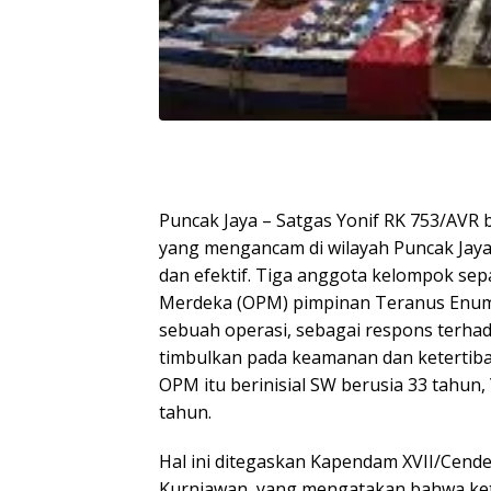
Puncak Jaya – Satgas Yonif RK 753/AVR 
yang mengancam di wilayah Puncak Jay
dan efektif. Tiga anggota kelompok sep
Merdeka (OPM) pimpinan Teranus Enum
sebuah operasi, sebagai respons terh
timbulkan pada keamanan dan ketertiban
OPM itu berinisial SW berusia 33 tahun
tahun.
Hal ini ditegaskan Kapendam XVII/Cende
Kurniawan, yang mengatakan bahwa ke