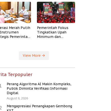
erasi Merah Putih
Pemerintah Fokus
i Instrumen
Tingkatkan Upah
ategis Pemerintah
Minimum dan
ingkatkan
Jaminan Sosial Buruh
ejahteraan Desa
View More
ita Terpopuler
Perang Algoritma AI Makin Kompleks,
1
Publik Diminta Verifikasi Informasi
Digital
August 6, 2026
Mengapresiasi Penangkapan Gembong
2
KST