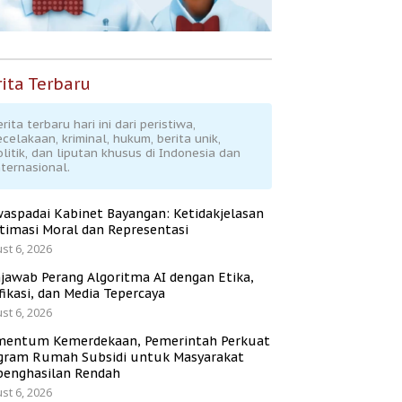
ita Terbaru
rita terbaru hari ini dari peristiwa,
ecelakaan, kriminal, hukum, berita unik,
olitik, dan liputan khusus di Indonesia dan
nternasional.
aspadai Kabinet Bayangan: Ketidakjelasan
itimasi Moral dan Representasi
st 6, 2026
jawab Perang Algoritma AI dengan Etika,
fikasi, dan Media Tepercaya
st 6, 2026
entum Kemerdekaan, Pemerintah Perkuat
gram Rumah Subsidi untuk Masyarakat
penghasilan Rendah
st 6, 2026