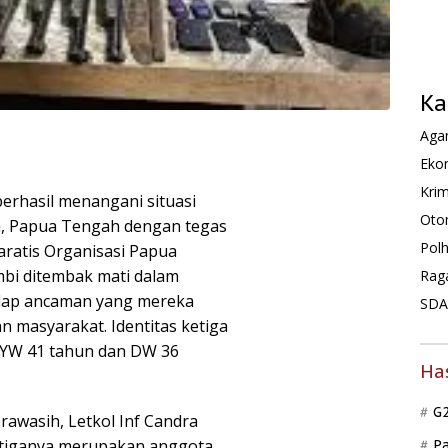
Ka
Agam
Ekon
Krim
berhasil menangani situasi
Oto
a, Papua Tengah dengan tegas
Pol
aratis Organisasi Papua
bi ditembak mati dalam
Rag
adap ancaman yang mereka
SDA 
 masyarakat. Identitas ketiga
, YW 41 tahun dan DW 36
Ha
G
rawasih, Letkol Inf Candra
tiganya merupakan anggota
P