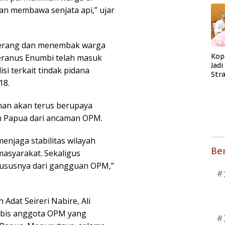
n membawa senjata api,” ujar
yerang dan menembak warga
Kop
eranus Enumbi telah masuk
Jad
si terkait tindak pidana
Str
18.
Men
Kes
an akan terus berupaya
h Papua dari ancaman OPM.
enjaga stabilitas wilayah
Ber
masyarakat. Sekaligus
ususnya dari gangguan OPM,”
#
Adat Seireri Nabire, Ali
abis anggota OPM yang
#