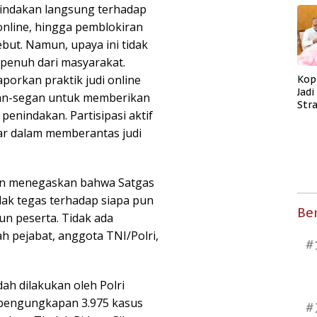
nindakan langsung terhadap
online, hingga pemblokiran
ebut. Namun, upaya ini tidak
penuh dari masyarakat.
porkan praktik judi online
Kop
Jad
gan-segan untuk memberikan
Str
enindakan. Partisipasi aktif
Men
Kes
ar dalam memberantas judi
min menegaskan bahwa Satgas
dak tegas terhadap siapa pun
Ber
un peserta. Tidak ada
lah pejabat, anggota TNI/Polri,
#
ah dilakukan oleh Polri
pengungkapan 3.975 kasus
#