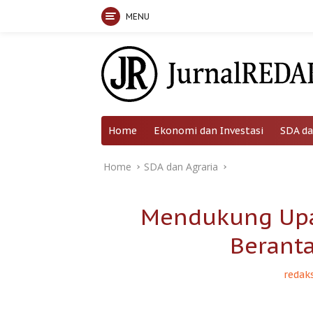
MENU
Skip
to
content
Home
Ekonomi dan Investasi
SDA da
Home
SDA dan Agraria
Mendukung Upa
Beranta
redaks