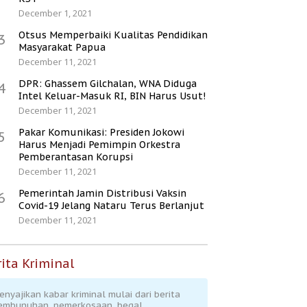
December 1, 2021
Otsus Memperbaiki Kualitas Pendidikan
3
Masyarakat Papua
December 11, 2021
DPR: Ghassem Gilchalan, WNA Diduga
4
Intel Keluar-Masuk RI, BIN Harus Usut!
December 11, 2021
Pakar Komunikasi: Presiden Jokowi
5
Harus Menjadi Pemimpin Orkestra
Pemberantasan Korupsi
December 11, 2021
Pemerintah Jamin Distribusi Vaksin
6
Covid-19 Jelang Nataru Terus Berlanjut
December 11, 2021
ita Kriminal
enyajikan kabar kriminal mulai dari berita
embunuhan, pemerkosaan, begal,