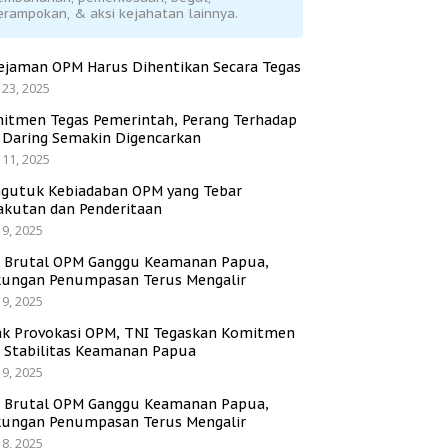
erampokan, & aksi kejahatan lainnya.
ejaman OPM Harus Dihentikan Secara Tegas
 23, 2025
itmen Tegas Pemerintah, Perang Terhadap
i Daring Semakin Digencarkan
 11, 2025
gutuk Kebiadaban OPM yang Tebar
akutan dan Penderitaan
 9, 2025
i Brutal OPM Ganggu Keamanan Papua,
ungan Penumpasan Terus Mengalir
 9, 2025
ak Provokasi OPM, TNI Tegaskan Komitmen
a Stabilitas Keamanan Papua
 9, 2025
i Brutal OPM Ganggu Keamanan Papua,
ungan Penumpasan Terus Mengalir
 8, 2025