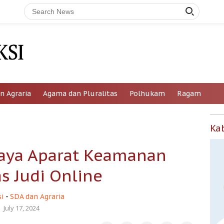
n Agraria
Agama dan Pluralitas
Polhukam
Ragam
Ka
ya Aparat Keamanan
s Judi Online
i
-
SDA dan Agraria
July 17, 2024