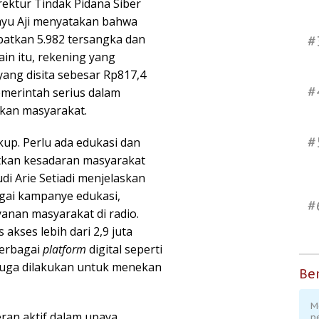
irektur Tindak Pidana Siber
Bayu Aji menyatakan bahwa
batkan 5.982 tersangka dan
#
ain itu, rekening yang
ang disita sebesar Rp817,4
#
emerintah serius dalam
kan masyarakat.
#
up. Perlu ada edukasi dan
atkan kesadaran masyarakat
di Arie Setiadi menjelaskan
gai kampanye edukasi,
#
yanan masyarakat di radio.
akses lebih dari 2,9 juta
berbagai
platform
digital seperti
 juga dilakukan untuk menekan
Ber
M
eran aktif dalam upaya
p