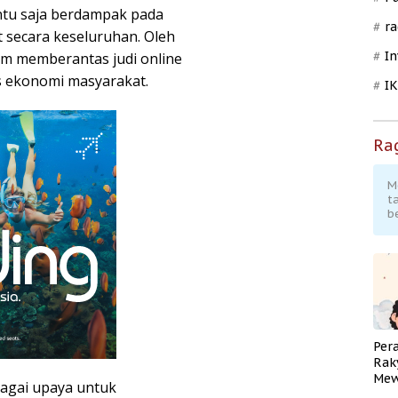
entu saja berdampak pada
ra
 secara keseluruhan. Oleh
In
am memberantas judi online
s ekonomi masyarakat.
I
Ra
M
t
b
Per
Rak
Mew
agai upaya untuk
Pend