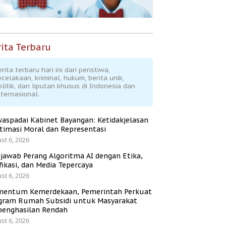
ita Terbaru
rita terbaru hari ini dari peristiwa,
ecelakaan, kriminal, hukum, berita unik,
olitik, dan liputan khusus di Indonesia dan
nternasional.
aspadai Kabinet Bayangan: Ketidakjelasan
itimasi Moral dan Representasi
st 6, 2026
jawab Perang Algoritma AI dengan Etika,
fikasi, dan Media Tepercaya
st 6, 2026
entum Kemerdekaan, Pemerintah Perkuat
gram Rumah Subsidi untuk Masyarakat
penghasilan Rendah
st 6, 2026