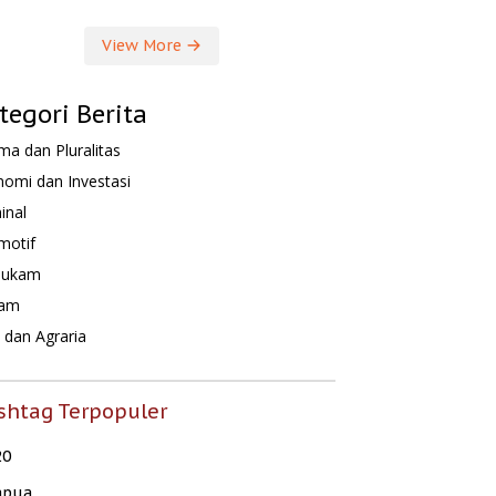
View More
tegori Berita
a dan Pluralitas
omi dan Investasi
inal
motif
hukam
am
dan Agraria
shtag Terpopuler
20
apua