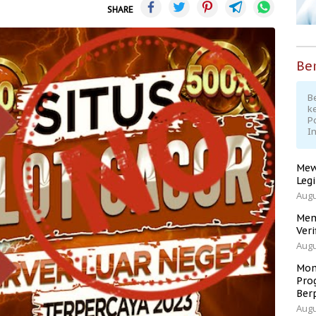
SHARE
Ber
Be
k
P
I
Mew
Leg
Augu
Men
Veri
Augu
Mom
Pro
Ber
Augu