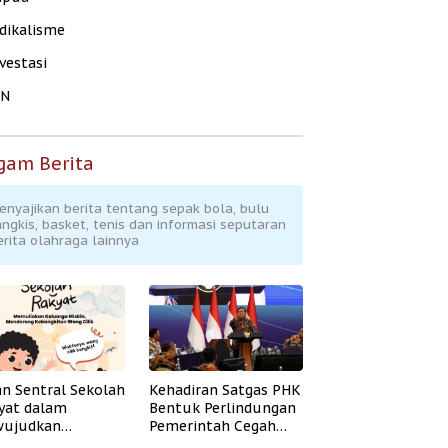
dikalisme
vestasi
KN
gam Berita
enyajikan berita tentang sepak bola, bulu
angkis, basket, tenis dan informasi seputaran
erita olahraga lainnya
an Sentral Sekolah
Kehadiran Satgas PHK
yat dalam
Bentuk Perlindungan
ujudkan
Pemerintah Cegah
idikan Inklusif
Badai PHK