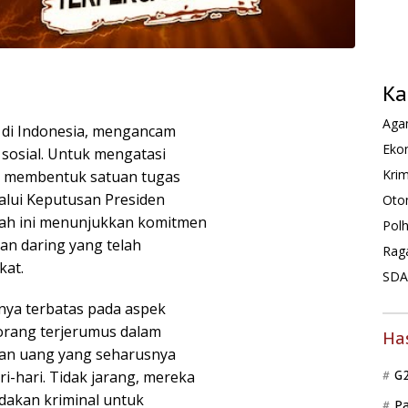
Ka
Agam
s di Indonesia, mengancam
Ekon
sosial. Untuk mengatasi
Krim
do membentuk satuan tugas
alui Keputusan Presiden
Oto
ah ini menunjukkan komitmen
Pol
n daring yang telah
Rag
kat.
SDA 
anya terbatas pada aspek
 orang terjerumus dalam
Ha
skan uang yang seharusnya
-hari. Tidak jarang, mereka
G
dakan kriminal untuk
P