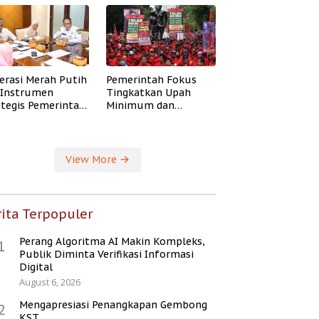
erasi Merah Putih
Pemerintah Fokus
i Instrumen
Tingkatkan Upah
ategis Pemerintah
Minimum dan
ingkatkan
Jaminan Sosial Buruh
ejahteraan Desa
View More
ita Terpopuler
Perang Algoritma AI Makin Kompleks,
1
Publik Diminta Verifikasi Informasi
Digital
August 6, 2026
Mengapresiasi Penangkapan Gembong
2
KST