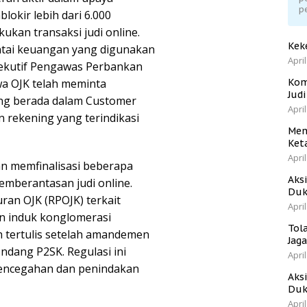
p
okir lebih dari 6.000
ukan transaksi judi online.
Kek
ntai keuangan yang digunakan
April
ksekutif Pengawas Perbankan
a OJK telah meminta
Kom
Jud
ng berada dalam Customer
April
an rekening yang terindikasi
Men
Ket
April
an memfinalisasi beberapa
Aks
mberantasan judi online.
Duk
ran OJK (RPOJK) terkait
April
n induk konglomerasi
Tol
h tertulis setelah amandemen
Jag
dang P2SK. Regulasi ini
April
encegahan dan penindakan
Aks
Duk
April