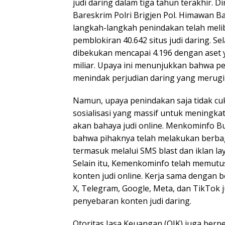
judi daring dalam tiga tahun terakhir. D
Bareskrim Polri Brigjen Pol. Himawan 
langkah-langkah penindakan telah meli
pemblokiran 40.642 situs judi daring. Sel
dibekukan mencapai 4.196 dengan aset y
miliar. Upaya ini menunjukkan bahwa p
menindak perjudian daring yang merugi
Namun, upaya penindakan saja tidak cuk
sosialisasi yang massif untuk meningk
akan bahaya judi online. Menkominfo Bu
bahwa pihaknya telah melakukan berba
termasuk melalui SMS blast dan iklan la
Selain itu, Kemenkominfo telah memutus 
konten judi online. Kerja sama dengan 
X, Telegram, Google, Meta, dan TikTok
penyebaran konten judi daring.
Otoritas Jasa Keuangan (OJK) juga berp