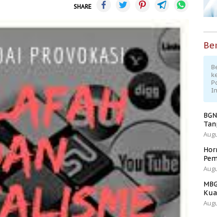
SHARE
Ber
Be
k
P
I
BGN
Tan
Augu
Hor
Pem
Augu
MBG
Kua
Augu