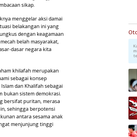
mbacaan sikap.
knya menggelar aksi damai
ituasi belakangan ini yang
Ot
dibungkus dengan keagamaan
emecah belah masyarakat,
K
asar-dasar negara kita
m
te
aham khilafah merupakan
hami sebagai konsep
Islam dan Khalifah sebagai
m bukan sistem demokrasi.
 bersifat puritan, merasa
in, sehingga berpotensi
kunan antara sesama anak
ngat menjunjung tinggi