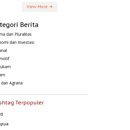
View More
tegori Berita
a dan Pluralitas
omi dan Investasi
inal
motif
hukam
am
dan Agraria
shtag Terpopuler
20
apua