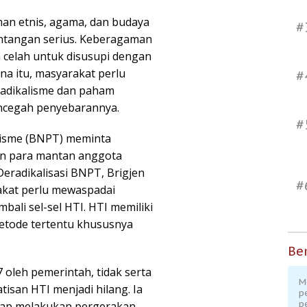
an etnis, agama, dan budaya
#
antangan serius. Keberagaman
 celah untuk disusupi dengan
na itu, masyarakat perlu
#
adikalisme dan paham
encegah penyebarannya.
#
isme (BNPT) meminta
n para mantan anggota
Deradikalisasi BNPT, Brigjen
#
kat perlu mewaspadai
li sel-sel HTI. HTI memiliki
etode tertentu khususnya
Ber
 oleh pemerintah, tidak serta
M
isan HTI menjadi hilang. Ia
p
p
rap melakukan pergerakan