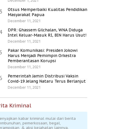
December 1, 2021
Otsus Memperbaiki Kualitas Pendidikan
3
Masyarakat Papua
December 11, 2021
DPR: Ghassem Gilchalan, WNA Diduga
4
Intel Keluar-Masuk RI, BIN Harus Usut!
December 11, 2021
Pakar Komunikasi: Presiden Jokowi
5
Harus Menjadi Pemimpin Orkestra
Pemberantasan Korupsi
December 11, 2021
Pemerintah Jamin Distribusi Vaksin
6
Covid-19 Jelang Nataru Terus Berlanjut
December 11, 2021
ita Kriminal
enyajikan kabar kriminal mulai dari berita
embunuhan, pemerkosaan, begal,
erampokan, & aksi kejahatan lainnya.