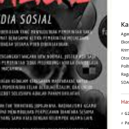
Ka
Agam
Ekon
Krim
Oto
Pol
Rag
SDA 
Ha
G
P