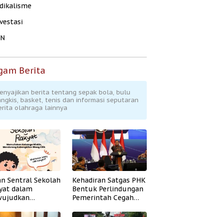
dikalisme
vestasi
KN
gam Berita
enyajikan berita tentang sepak bola, bulu
angkis, basket, tenis dan informasi seputaran
erita olahraga lainnya
an Sentral Sekolah
Kehadiran Satgas PHK
yat dalam
Bentuk Perlindungan
ujudkan
Pemerintah Cegah
idikan Inklusif
Badai PHK