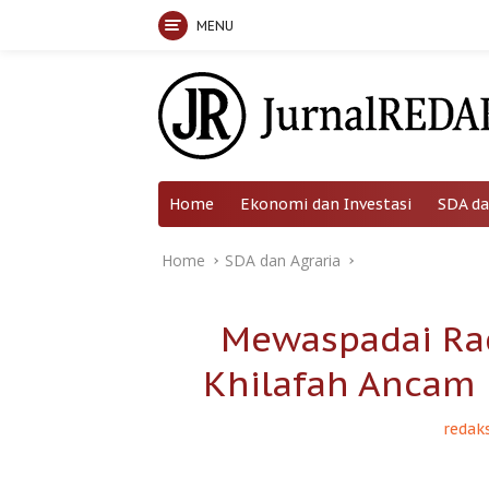
MENU
Skip
to
content
Home
Ekonomi dan Investasi
SDA da
Home
SDA dan Agraria
Mewaspadai Ra
Khilafah Ancam
redaks