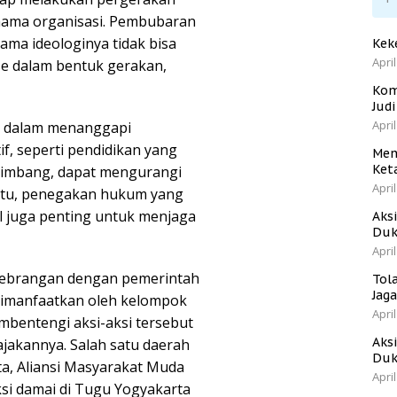
nama organisasi. Pembubaran
ama ideologinya tidak bisa
Kek
April
ase dalam bentuk gerakan,
Kom
Jud
April
ng dalam menanggapi
f, seperti pendidikan yang
Men
Ket
seimbang, dapat mengurangi
April
 itu, penegakan hukum yang
l juga penting untuk menjaga
Aks
Duk
April
sebrangan dengan pemerintah
Tol
Jag
dimanfaatkan oleh kelompok
April
mbentengi aksi-aksi tersebut
Aks
jakannya. Salah satu daerah
Duk
a, Aliansi Masyarakat Muda
April
si damai di Tugu Yogyakarta