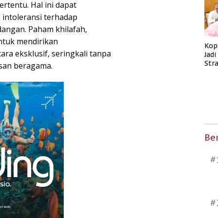
rtentu. Hal ini dapat
intoleransi terhadap
angan. Paham khilafah,
ntuk mendirikan
Kop
ra eksklusif, seringkali tanpa
Jad
Str
san beragama.
Men
Kes
Ber
#
#