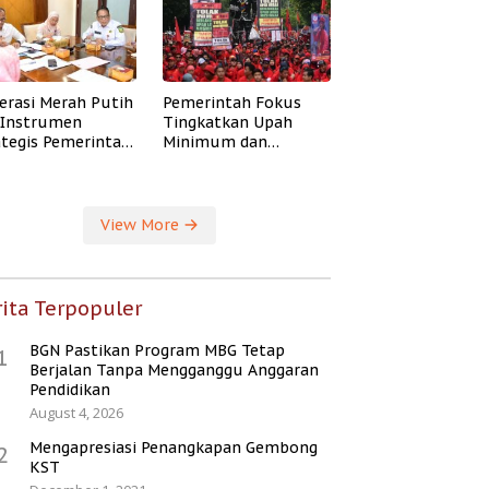
erasi Merah Putih
Pemerintah Fokus
i Instrumen
Tingkatkan Upah
ategis Pemerintah
Minimum dan
ingkatkan
Jaminan Sosial Buruh
ejahteraan Desa
View More
ita Terpopuler
BGN Pastikan Program MBG Tetap
1
Berjalan Tanpa Mengganggu Anggaran
Pendidikan
August 4, 2026
Mengapresiasi Penangkapan Gembong
2
KST