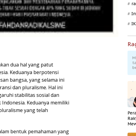
ra
In
I
Ra
M
t
kan dua hal yang patut
b
esia. Keduanya berpotensi
san bangsa, yang selama ini
ransi dan pluralisme. Hal ini
ruhi stabilitas sosial dan
 Indonesia. Keduanya memiliki
luralisme yang telah
Per
Rak
Mew
Pend
i dalam bentuk pemahaman yang