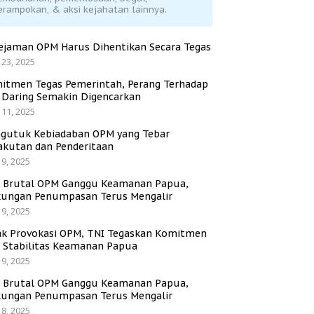
erampokan, & aksi kejahatan lainnya.
ejaman OPM Harus Dihentikan Secara Tegas
 23, 2025
itmen Tegas Pemerintah, Perang Terhadap
i Daring Semakin Digencarkan
 11, 2025
gutuk Kebiadaban OPM yang Tebar
akutan dan Penderitaan
 9, 2025
i Brutal OPM Ganggu Keamanan Papua,
ungan Penumpasan Terus Mengalir
 9, 2025
ak Provokasi OPM, TNI Tegaskan Komitmen
a Stabilitas Keamanan Papua
 9, 2025
i Brutal OPM Ganggu Keamanan Papua,
ungan Penumpasan Terus Mengalir
 8, 2025