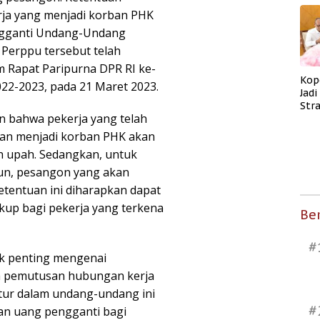
ja yang menjadi korban PHK
ngganti Undang-Undang
 Perppu tersebut telah
 Rapat Paripurna DPR RI ke-
Kop
22-2023, pada 21 Maret 2023.
Jad
Str
 bahwa pekerja yang telah
Men
Kes
 dan menjadi korban PHK akan
 upah. Sedangkan, untuk
hun, pesangon yang akan
etentuan ini diharapkan dapat
up bagi pekerja yang terkena
Ber
#
ek penting mengenai
na pemutusan hubungan kerja
atur dalam undang-undang ini
#
an uang pengganti bagi