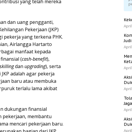
ontribusi yang telah mereka
p
Kek
an dan uang pengganti,
April
ehilangan Pekerjaan (JKP)
Kom
i pekerja yang terkena PHK.
Jud
an, Airlangga Hartarto
April
rbagai manfaat kepada
Men
inansial (
cash-benefit
),
Ket
skilling
dan
upgrading
), serta
April
i JKP adalah agar pekerja
Aks
rjaan baru atau membuka
Duk
rpuruk terlalu lama akibat
April
Tol
Jag
n dukungan finansial
April
an pekerjaan, membantu
Aks
ma mencari pekerjaan baru.
Duk
rupakan bagian dari JKP
April