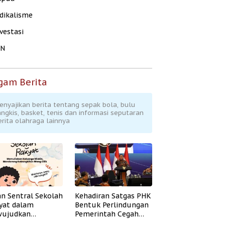
dikalisme
vestasi
KN
gam Berita
enyajikan berita tentang sepak bola, bulu
angkis, basket, tenis dan informasi seputaran
erita olahraga lainnya
an Sentral Sekolah
Kehadiran Satgas PHK
yat dalam
Bentuk Perlindungan
ujudkan
Pemerintah Cegah
idikan Inklusif
Badai PHK