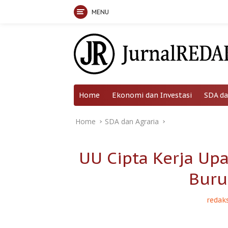
MENU
Skip
to
content
Home
Ekonomi dan Investasi
SDA da
Home
SDA dan Agraria
UU Cipta Kerja Up
Buru
redaks