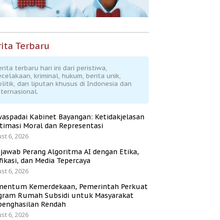
ita Terbaru
rita terbaru hari ini dari peristiwa,
ecelakaan, kriminal, hukum, berita unik,
olitik, dan liputan khusus di Indonesia dan
nternasional.
aspadai Kabinet Bayangan: Ketidakjelasan
itimasi Moral dan Representasi
st 6, 2026
jawab Perang Algoritma AI dengan Etika,
fikasi, dan Media Tepercaya
st 6, 2026
entum Kemerdekaan, Pemerintah Perkuat
gram Rumah Subsidi untuk Masyarakat
penghasilan Rendah
st 6, 2026