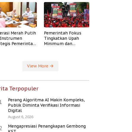
erasi Merah Putih
Pemerintah Fokus
i Instrumen
Tingkatkan Upah
ategis Pemerintah
Minimum dan
ingkatkan
Jaminan Sosial Buruh
ejahteraan Desa
View More
ita Terpopuler
Perang Algoritma AI Makin Kompleks,
1
Publik Diminta Verifikasi Informasi
Digital
August 6, 2026
Mengapresiasi Penangkapan Gembong
2
KST