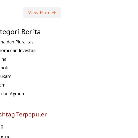
View More
tegori Berita
a dan Pluralitas
omi dan Investasi
inal
motif
hukam
am
dan Agraria
shtag Terpopuler
20
apua