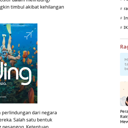
kin timbul akibat kehilangan
ra
In
I
Ra
M
t
b
Per
 perlindungan dari negara
Rak
reka. Salah satu bentuk
Mew
g pesangon. Ketentuan
Pend