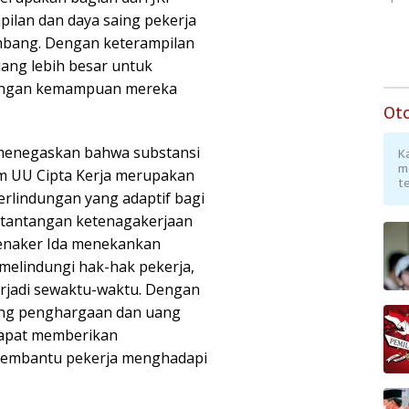
ilan dan daya saing pekerja
embang. Dengan keterampilan
uang lebih besar untuk
dengan kemampuan mereka
Ot
 menegaskan bahwa substansi
K
m
m UU Cipta Kerja merupakan
te
rlindungan yang adaptif bagi
t tantangan ketenagakerjaan
enaker Ida menekankan
elindungi hak-hak pekerja,
erjadi sewaktu-waktu. Dengan
ang penghargaan dan uang
dapat memberikan
membantu pekerja menghadapi