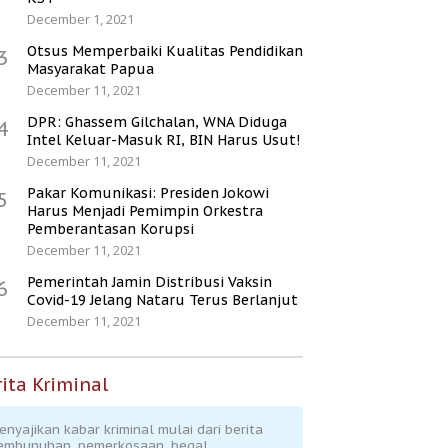
December 1, 2021
Otsus Memperbaiki Kualitas Pendidikan
3
Masyarakat Papua
December 11, 2021
DPR: Ghassem Gilchalan, WNA Diduga
4
Intel Keluar-Masuk RI, BIN Harus Usut!
December 11, 2021
Pakar Komunikasi: Presiden Jokowi
5
Harus Menjadi Pemimpin Orkestra
Pemberantasan Korupsi
December 11, 2021
Pemerintah Jamin Distribusi Vaksin
6
Covid-19 Jelang Nataru Terus Berlanjut
December 11, 2021
ita Kriminal
enyajikan kabar kriminal mulai dari berita
embunuhan, pemerkosaan, begal,