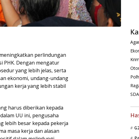
Ka
Agam
Ekon
 meningkatkan perlindungan
Krim
asi PHK. Dengan mengatur
Oto
sedur yang lebih jelas, serta
Pol
han ekonomi, undang-undang
ngan kerja yang lebih stabil
Rag
SDA 
ng harus diberikan kepada
Ha
i dalam UU ini, pengusaha
 lebih besar kepada pekerja
G
ma masa kerja dan alasan
ositif dalam melindungi
P