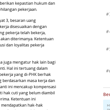
mberikan kepastian hukum dan
ehilangan pekerjaan.
#
yat 3, besaran uang
kerja disesuaikan dengan
#
g pekerja telah bekerja,
akan diterimanya. Ketentuan
si dan loyalitas pekerja
#
a juga mengatur hak lain bagi
ti. Hal ini tertuang dalam
#
pekerja yang di-PHK berhak
g berdasarkan masa kerja dan
ganti ini mencakup kompensasi
ti hak cuti yang belum diambil
Ber
rima. Ketentuan ini
K mendapatkan hak-hak
M
p