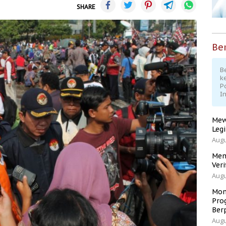
SHARE
Ber
Be
k
P
I
Mew
Leg
Augu
Men
Veri
Augu
Mom
Pro
Ber
Augu