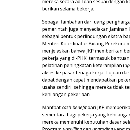
mereka secara adil dan sesuai dengan k
berikan selama bekerja.
Sebagai tambahan dari uang pengharga
pemerintah juga menyediakan Jaminan K
sebagai bentuk perlindungan ekstra bag
Menteri Koordinator Bidang Perekonomi
menjelaskan bahwa JKP memberikan be
pekerja yang di-PHK, termasuk bantuan f
pelatihan peningkatan keterampilan (
up
akses ke pasar tenaga kerja. Tujuan dar
dapat dengan cepat mendapatkan peke
usaha sendiri, sehingga mereka tidak te
kehilangan pekerjaan.
Manfaat
cash-benefit
dari JKP memberika
sementara bagi pekerja yang kehilang
mereka memenuhi kebutuhan dasar sela
Program
upskilling
dan
upgrading
yang me