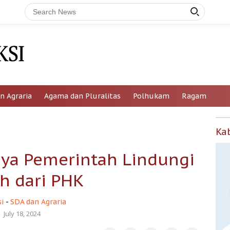
n Agraria
Agama dan Pluralitas
Polhukam
Ragam
Ka
aya Pemerintah Lindungi
h dari PHK
i
-
SDA dan Agraria
July 18, 2024