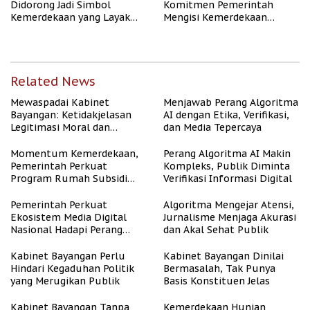
Didorong Jadi Simbol
Komitmen Pemerintah
Kemerdekaan yang Layak
Mengisi Kemerdekaan
dan Asri
dengan Kesejahteraan
Related News
Mewaspadai Kabinet
Menjawab Perang Algoritma
Bayangan: Ketidakjelasan
AI dengan Etika, Verifikasi,
Legitimasi Moral dan
dan Media Tepercaya
Representasi
Momentum Kemerdekaan,
Perang Algoritma AI Makin
Pemerintah Perkuat
Kompleks, Publik Diminta
Program Rumah Subsidi
Verifikasi Informasi Digital
untuk Masyarakat
Berpenghasilan Rendah
Pemerintah Perkuat
Algoritma Mengejar Atensi,
Ekosistem Media Digital
Jurnalisme Menjaga Akurasi
Nasional Hadapi Perang
dan Akal Sehat Publik
Algoritma AI
Kabinet Bayangan Perlu
Kabinet Bayangan Dinilai
Hindari Kegaduhan Politik
Bermasalah, Tak Punya
yang Merugikan Publik
Basis Konstituen Jelas
Kabinet Bayangan Tanpa
Kemerdekaan Hunian