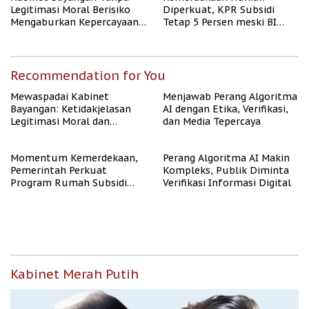
Legitimasi Moral Berisiko
Diperkuat, KPR Subsidi
Mengaburkan Kepercayaan
Tetap 5 Persen meski BI
Publik
Rate Naik
Recommendation for You
Mewaspadai Kabinet
Menjawab Perang Algoritma
Bayangan: Ketidakjelasan
AI dengan Etika, Verifikasi,
Legitimasi Moral dan
dan Media Tepercaya
Representasi
Momentum Kemerdekaan,
Perang Algoritma AI Makin
Pemerintah Perkuat
Kompleks, Publik Diminta
Program Rumah Subsidi
Verifikasi Informasi Digital
untuk Masyarakat
Berpenghasilan Rendah
Kabinet Merah Putih