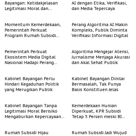
Bayangan: Ketidakjelasan
AI dengan Etika, Verifikasi,
Legitimasi Moral dan
dan Media Tepercaya
Representasi
Momentum Kemerdekaan,
Perang Algoritma AI Makin
Pemerintah Perkuat
Kompleks, Publik Diminta
Program Rumah Subsidi
Verifikasi Informasi Digital
untuk Masyarakat
Berpenghasilan Rendah
Pemerintah Perkuat
Algoritma Mengejar Atensi,
Ekosistem Media Digital
Jurnalisme Menjaga Akurasi
Nasional Hadapi Perang
dan Akal Sehat Publik
Algoritma AI
Kabinet Bayangan Perlu
Kabinet Bayangan Dinilai
Hindari Kegaduhan Politik
Bermasalah, Tak Punya
yang Merugikan Publik
Basis Konstituen Jelas
Kabinet Bayangan Tanpa
Kemerdekaan Hunian
Legitimasi Moral Berisiko
Diperkuat, KPR Subsidi
Mengaburkan Kepercayaan
Tetap 5 Persen meski BI
Publik
Rate Naik
Rumah Subsidi Hijau
Rumah Subsidi Jadi Wujud