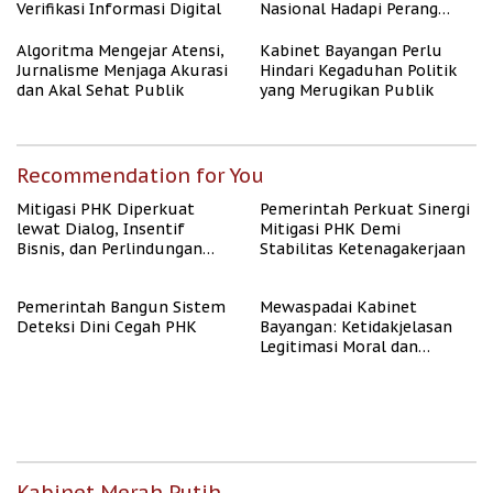
Verifikasi Informasi Digital
Nasional Hadapi Perang
Algoritma AI
Algoritma Mengejar Atensi,
Kabinet Bayangan Perlu
Jurnalisme Menjaga Akurasi
Hindari Kegaduhan Politik
dan Akal Sehat Publik
yang Merugikan Publik
Recommendation for You
Mitigasi PHK Diperkuat
Pemerintah Perkuat Sinergi
lewat Dialog, Insentif
Mitigasi PHK Demi
Bisnis, dan Perlindungan
Stabilitas Ketenagakerjaan
Tenaga Kerja
Pemerintah Bangun Sistem
Mewaspadai Kabinet
Deteksi Dini Cegah PHK
Bayangan: Ketidakjelasan
Legitimasi Moral dan
Representasi
Kabinet Merah Putih