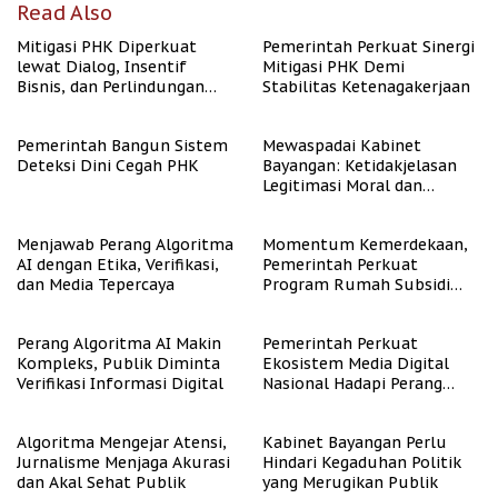
Read Also
Mitigasi PHK Diperkuat
Pemerintah Perkuat Sinergi
lewat Dialog, Insentif
Mitigasi PHK Demi
Bisnis, dan Perlindungan
Stabilitas Ketenagakerjaan
Tenaga Kerja
Pemerintah Bangun Sistem
Mewaspadai Kabinet
Deteksi Dini Cegah PHK
Bayangan: Ketidakjelasan
Legitimasi Moral dan
Representasi
Menjawab Perang Algoritma
Momentum Kemerdekaan,
AI dengan Etika, Verifikasi,
Pemerintah Perkuat
dan Media Tepercaya
Program Rumah Subsidi
untuk Masyarakat
Berpenghasilan Rendah
Perang Algoritma AI Makin
Pemerintah Perkuat
Kompleks, Publik Diminta
Ekosistem Media Digital
Verifikasi Informasi Digital
Nasional Hadapi Perang
Algoritma AI
Algoritma Mengejar Atensi,
Kabinet Bayangan Perlu
Jurnalisme Menjaga Akurasi
Hindari Kegaduhan Politik
dan Akal Sehat Publik
yang Merugikan Publik