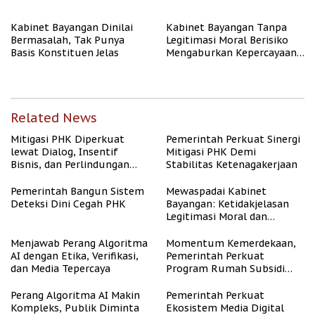
Kabinet Bayangan Dinilai
Kabinet Bayangan Tanpa
Bermasalah, Tak Punya
Legitimasi Moral Berisiko
Basis Konstituen Jelas
Mengaburkan Kepercayaan
Publik
Related News
Mitigasi PHK Diperkuat
Pemerintah Perkuat Sinergi
lewat Dialog, Insentif
Mitigasi PHK Demi
Bisnis, dan Perlindungan
Stabilitas Ketenagakerjaan
Tenaga Kerja
Pemerintah Bangun Sistem
Mewaspadai Kabinet
Deteksi Dini Cegah PHK
Bayangan: Ketidakjelasan
Legitimasi Moral dan
Representasi
Menjawab Perang Algoritma
Momentum Kemerdekaan,
AI dengan Etika, Verifikasi,
Pemerintah Perkuat
dan Media Tepercaya
Program Rumah Subsidi
untuk Masyarakat
Berpenghasilan Rendah
Perang Algoritma AI Makin
Pemerintah Perkuat
Kompleks, Publik Diminta
Ekosistem Media Digital