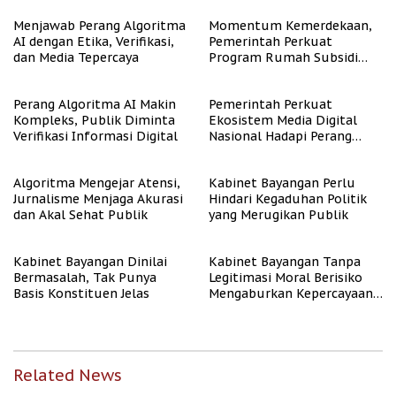
Menjawab Perang Algoritma
Momentum Kemerdekaan,
AI dengan Etika, Verifikasi,
Pemerintah Perkuat
dan Media Tepercaya
Program Rumah Subsidi
untuk Masyarakat
Berpenghasilan Rendah
Perang Algoritma AI Makin
Pemerintah Perkuat
Kompleks, Publik Diminta
Ekosistem Media Digital
Verifikasi Informasi Digital
Nasional Hadapi Perang
Algoritma AI
Algoritma Mengejar Atensi,
Kabinet Bayangan Perlu
Jurnalisme Menjaga Akurasi
Hindari Kegaduhan Politik
dan Akal Sehat Publik
yang Merugikan Publik
Kabinet Bayangan Dinilai
Kabinet Bayangan Tanpa
Bermasalah, Tak Punya
Legitimasi Moral Berisiko
Basis Konstituen Jelas
Mengaburkan Kepercayaan
Publik
Related News