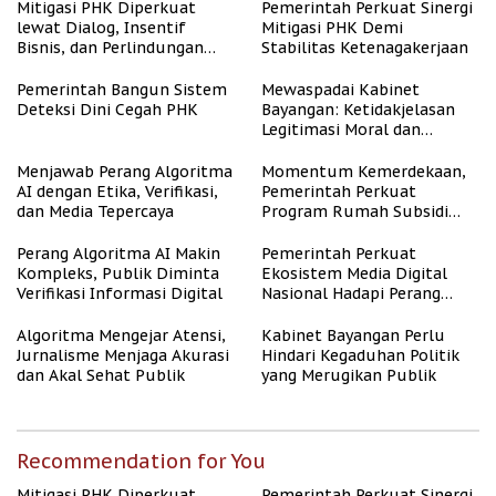
Mitigasi PHK Diperkuat
Pemerintah Perkuat Sinergi
lewat Dialog, Insentif
Mitigasi PHK Demi
Bisnis, dan Perlindungan
Stabilitas Ketenagakerjaan
Tenaga Kerja
Pemerintah Bangun Sistem
Mewaspadai Kabinet
Deteksi Dini Cegah PHK
Bayangan: Ketidakjelasan
Legitimasi Moral dan
Representasi
Menjawab Perang Algoritma
Momentum Kemerdekaan,
AI dengan Etika, Verifikasi,
Pemerintah Perkuat
dan Media Tepercaya
Program Rumah Subsidi
untuk Masyarakat
Berpenghasilan Rendah
Perang Algoritma AI Makin
Pemerintah Perkuat
Kompleks, Publik Diminta
Ekosistem Media Digital
Verifikasi Informasi Digital
Nasional Hadapi Perang
Algoritma AI
Algoritma Mengejar Atensi,
Kabinet Bayangan Perlu
Jurnalisme Menjaga Akurasi
Hindari Kegaduhan Politik
dan Akal Sehat Publik
yang Merugikan Publik
Recommendation for You
Mitigasi PHK Diperkuat
Pemerintah Perkuat Sinergi