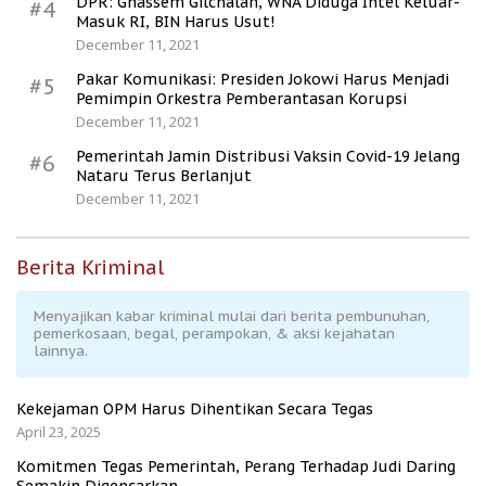
DPR: Ghassem Gilchalan, WNA Diduga Intel Keluar-
#4
Masuk RI, BIN Harus Usut!
December 11, 2021
Pakar Komunikasi: Presiden Jokowi Harus Menjadi
#5
Pemimpin Orkestra Pemberantasan Korupsi
December 11, 2021
Pemerintah Jamin Distribusi Vaksin Covid-19 Jelang
#6
Nataru Terus Berlanjut
December 11, 2021
Berita Kriminal
Menyajikan kabar kriminal mulai dari berita pembunuhan,
pemerkosaan, begal, perampokan, & aksi kejahatan
lainnya.
Kekejaman OPM Harus Dihentikan Secara Tegas
April 23, 2025
Komitmen Tegas Pemerintah, Perang Terhadap Judi Daring