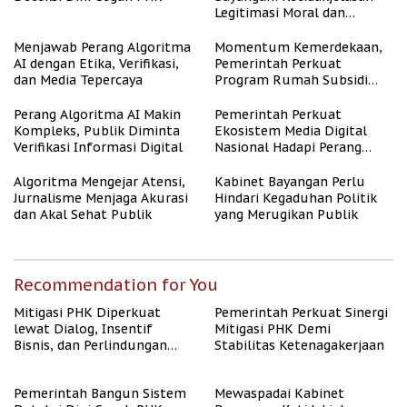
Legitimasi Moral dan
Representasi
Menjawab Perang Algoritma
Momentum Kemerdekaan,
AI dengan Etika, Verifikasi,
Pemerintah Perkuat
dan Media Tepercaya
Program Rumah Subsidi
untuk Masyarakat
Berpenghasilan Rendah
Perang Algoritma AI Makin
Pemerintah Perkuat
Kompleks, Publik Diminta
Ekosistem Media Digital
Verifikasi Informasi Digital
Nasional Hadapi Perang
Algoritma AI
Algoritma Mengejar Atensi,
Kabinet Bayangan Perlu
Jurnalisme Menjaga Akurasi
Hindari Kegaduhan Politik
dan Akal Sehat Publik
yang Merugikan Publik
Recommendation for You
Mitigasi PHK Diperkuat
Pemerintah Perkuat Sinergi
lewat Dialog, Insentif
Mitigasi PHK Demi
Bisnis, dan Perlindungan
Stabilitas Ketenagakerjaan
Tenaga Kerja
Pemerintah Bangun Sistem
Mewaspadai Kabinet