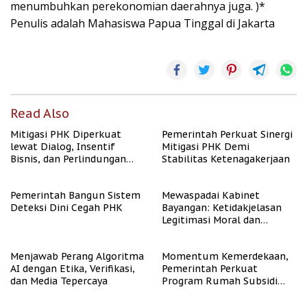
menumbuhkan perekonomian daerahnya juga. )*
Penulis adalah Mahasiswa Papua Tinggal di Jakarta
Read Also
Mitigasi PHK Diperkuat
Pemerintah Perkuat Sinergi
lewat Dialog, Insentif
Mitigasi PHK Demi
Bisnis, dan Perlindungan
Stabilitas Ketenagakerjaan
Tenaga Kerja
Pemerintah Bangun Sistem
Mewaspadai Kabinet
Deteksi Dini Cegah PHK
Bayangan: Ketidakjelasan
Legitimasi Moral dan
Representasi
Menjawab Perang Algoritma
Momentum Kemerdekaan,
AI dengan Etika, Verifikasi,
Pemerintah Perkuat
dan Media Tepercaya
Program Rumah Subsidi
untuk Masyarakat
Berpenghasilan Rendah