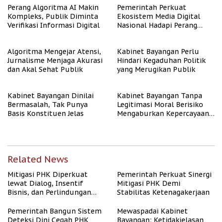
Perang Algoritma AI Makin
Pemerintah Perkuat
Kompleks, Publik Diminta
Ekosistem Media Digital
Verifikasi Informasi Digital
Nasional Hadapi Perang
Algoritma AI
Algoritma Mengejar Atensi,
Kabinet Bayangan Perlu
Jurnalisme Menjaga Akurasi
Hindari Kegaduhan Politik
dan Akal Sehat Publik
yang Merugikan Publik
Kabinet Bayangan Dinilai
Kabinet Bayangan Tanpa
Bermasalah, Tak Punya
Legitimasi Moral Berisiko
Basis Konstituen Jelas
Mengaburkan Kepercayaan
Publik
Related News
Mitigasi PHK Diperkuat
Pemerintah Perkuat Sinergi
lewat Dialog, Insentif
Mitigasi PHK Demi
Bisnis, dan Perlindungan
Stabilitas Ketenagakerjaan
Tenaga Kerja
Pemerintah Bangun Sistem
Mewaspadai Kabinet
Deteksi Dini Cegah PHK
Bayangan: Ketidakjelasan