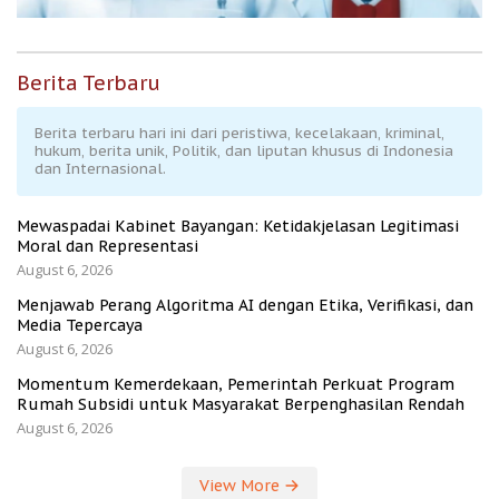
Berita Terbaru
Berita terbaru hari ini dari peristiwa, kecelakaan, kriminal,
hukum, berita unik, Politik, dan liputan khusus di Indonesia
dan Internasional.
Mewaspadai Kabinet Bayangan: Ketidakjelasan Legitimasi
Moral dan Representasi
August 6, 2026
Menjawab Perang Algoritma AI dengan Etika, Verifikasi, dan
Media Tepercaya
August 6, 2026
Momentum Kemerdekaan, Pemerintah Perkuat Program
Rumah Subsidi untuk Masyarakat Berpenghasilan Rendah
August 6, 2026
View More