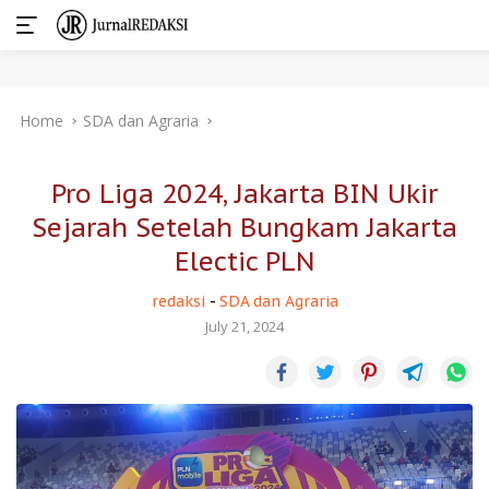
Skip
Home
SDA dan Agraria
to
content
Pro Liga 2024, Jakarta BIN Ukir
Sejarah Setelah Bungkam Jakarta
Electic PLN
redaksi
-
SDA dan Agraria
July 21, 2024