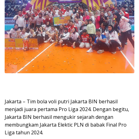
Jakarta – Tim bola voli putri Jakarta BIN berhasil
menjadi juara pertama Pro Liga 2024. Dengan begitu,
Jakarta BIN berhasil mengukir sejarah dengan
membungkam Jakarta Elektic PLN di babak Final Pro
Liga tahun 2024.