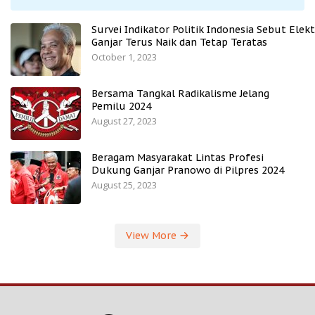
Survei Indikator Politik Indonesia Sebut Elekt
Ganjar Terus Naik dan Tetap Teratas
October 1, 2023
Bersama Tangkal Radikalisme Jelang
Pemilu 2024
August 27, 2023
Beragam Masyarakat Lintas Profesi
Dukung Ganjar Pranowo di Pilpres 2024
August 25, 2023
View More