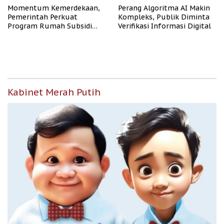
Momentum Kemerdekaan,
Perang Algoritma AI Makin
Pemerintah Perkuat
Kompleks, Publik Diminta
Program Rumah Subsidi
Verifikasi Informasi Digital
untuk Masyarakat
Berpenghasilan Rendah
Kabinet Merah Putih