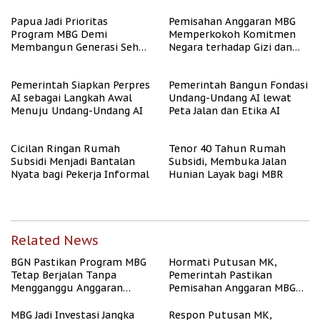
Papua Jadi Prioritas
Pemisahan Anggaran MBG
Program MBG Demi
Memperkokoh Komitmen
Membangun Generasi Sehat
Negara terhadap Gizi dan
dan Bebas Stunting
Pendidikan
Pemerintah Siapkan Perpres
Pemerintah Bangun Fondasi
AI sebagai Langkah Awal
Undang-Undang AI lewat
Menuju Undang-Undang AI
Peta Jalan dan Etika AI
Cicilan Ringan Rumah
Tenor 40 Tahun Rumah
Subsidi Menjadi Bantalan
Subsidi, Membuka Jalan
Nyata bagi Pekerja Informal
Hunian Layak bagi MBR
Related News
BGN Pastikan Program MBG
Hormati Putusan MK,
Tetap Berjalan Tanpa
Pemerintah Pastikan
Mengganggu Anggaran
Pemisahan Anggaran MBG
Pendidikan
Berjalan Terukur
MBG Jadi Investasi Jangka
Respon Putusan MK,