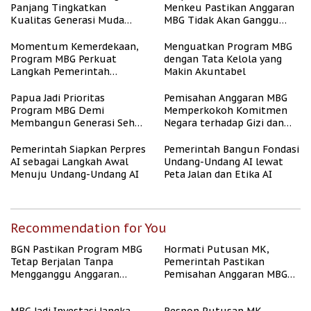
Panjang Tingkatkan
Menkeu Pastikan Anggaran
Kualitas Generasi Muda
MBG Tidak Akan Ganggu
Indonesia
APBN
Momentum Kemerdekaan,
Menguatkan Program MBG
Program MBG Perkuat
dengan Tata Kelola yang
Langkah Pemerintah
Makin Akuntabel
Perangi Stunting
Papua Jadi Prioritas
Pemisahan Anggaran MBG
Program MBG Demi
Memperkokoh Komitmen
Membangun Generasi Sehat
Negara terhadap Gizi dan
dan Bebas Stunting
Pendidikan
Pemerintah Siapkan Perpres
Pemerintah Bangun Fondasi
AI sebagai Langkah Awal
Undang-Undang AI lewat
Menuju Undang-Undang AI
Peta Jalan dan Etika AI
Recommendation for You
BGN Pastikan Program MBG
Hormati Putusan MK,
Tetap Berjalan Tanpa
Pemerintah Pastikan
Mengganggu Anggaran
Pemisahan Anggaran MBG
Pendidikan
Berjalan Terukur