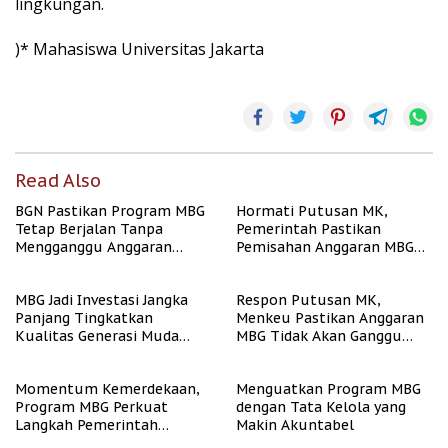
lingkungan.
)* Mahasiswa Universitas Jakarta
Read Also
BGN Pastikan Program MBG
Hormati Putusan MK,
Tetap Berjalan Tanpa
Pemerintah Pastikan
Mengganggu Anggaran
Pemisahan Anggaran MBG
Pendidikan
Berjalan Terukur
MBG Jadi Investasi Jangka
Respon Putusan MK,
Panjang Tingkatkan
Menkeu Pastikan Anggaran
Kualitas Generasi Muda
MBG Tidak Akan Ganggu
Indonesia
APBN
Momentum Kemerdekaan,
Menguatkan Program MBG
Program MBG Perkuat
dengan Tata Kelola yang
Langkah Pemerintah
Makin Akuntabel
Perangi Stunting