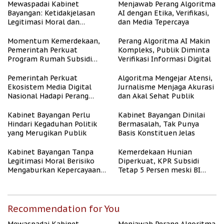
Mewaspadai Kabinet
Menjawab Perang Algoritma
Bayangan: Ketidakjelasan
AI dengan Etika, Verifikasi,
Legitimasi Moral dan
dan Media Tepercaya
Representasi
Momentum Kemerdekaan,
Perang Algoritma AI Makin
Pemerintah Perkuat
Kompleks, Publik Diminta
Program Rumah Subsidi
Verifikasi Informasi Digital
untuk Masyarakat
Berpenghasilan Rendah
Pemerintah Perkuat
Algoritma Mengejar Atensi,
Ekosistem Media Digital
Jurnalisme Menjaga Akurasi
Nasional Hadapi Perang
dan Akal Sehat Publik
Algoritma AI
Kabinet Bayangan Perlu
Kabinet Bayangan Dinilai
Hindari Kegaduhan Politik
Bermasalah, Tak Punya
yang Merugikan Publik
Basis Konstituen Jelas
Kabinet Bayangan Tanpa
Kemerdekaan Hunian
Legitimasi Moral Berisiko
Diperkuat, KPR Subsidi
Mengaburkan Kepercayaan
Tetap 5 Persen meski BI
Publik
Rate Naik
Recommendation for You