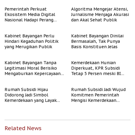
Berpenghasilan Rendah
Pemerintah Perkuat
Algoritma Mengejar Atensi,
Ekosistem Media Digital
Jurnalisme Menjaga Akurasi
Nasional Hadapi Perang
dan Akal Sehat Publik
Algoritma AI
Kabinet Bayangan Perlu
Kabinet Bayangan Dinilai
Hindari Kegaduhan Politik
Bermasalah, Tak Punya
yang Merugikan Publik
Basis Konstituen Jelas
Kabinet Bayangan Tanpa
Kemerdekaan Hunian
Legitimasi Moral Berisiko
Diperkuat, KPR Subsidi
Mengaburkan Kepercayaan
Tetap 5 Persen meski BI
Publik
Rate Naik
Rumah Subsidi Hijau
Rumah Subsidi Jadi Wujud
Didorong Jadi Simbol
Komitmen Pemerintah
Kemerdekaan yang Layak
Mengisi Kemerdekaan
dan Asri
dengan Kesejahteraan
Related News