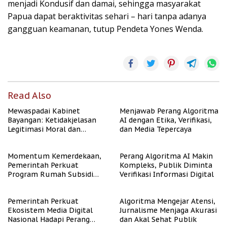
menjadi Kondusif dan damai, sehingga masyarakat
Papua dapat beraktivitas sehari – hari tanpa adanya
gangguan keamanan, tutup Pendeta Yones Wenda.
Read Also
Mewaspadai Kabinet
Menjawab Perang Algoritma
Bayangan: Ketidakjelasan
AI dengan Etika, Verifikasi,
Legitimasi Moral dan
dan Media Tepercaya
Representasi
Momentum Kemerdekaan,
Perang Algoritma AI Makin
Pemerintah Perkuat
Kompleks, Publik Diminta
Program Rumah Subsidi
Verifikasi Informasi Digital
untuk Masyarakat
Berpenghasilan Rendah
Pemerintah Perkuat
Algoritma Mengejar Atensi,
Ekosistem Media Digital
Jurnalisme Menjaga Akurasi
Nasional Hadapi Perang
dan Akal Sehat Publik