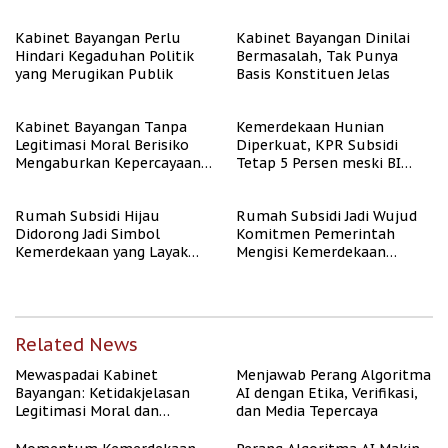
Algoritma AI
Kabinet Bayangan Perlu
Kabinet Bayangan Dinilai
Hindari Kegaduhan Politik
Bermasalah, Tak Punya
yang Merugikan Publik
Basis Konstituen Jelas
Kabinet Bayangan Tanpa
Kemerdekaan Hunian
Legitimasi Moral Berisiko
Diperkuat, KPR Subsidi
Mengaburkan Kepercayaan
Tetap 5 Persen meski BI
Publik
Rate Naik
Rumah Subsidi Hijau
Rumah Subsidi Jadi Wujud
Didorong Jadi Simbol
Komitmen Pemerintah
Kemerdekaan yang Layak
Mengisi Kemerdekaan
dan Asri
dengan Kesejahteraan
Related News
Mewaspadai Kabinet
Menjawab Perang Algoritma
Bayangan: Ketidakjelasan
AI dengan Etika, Verifikasi,
Legitimasi Moral dan
dan Media Tepercaya
Representasi