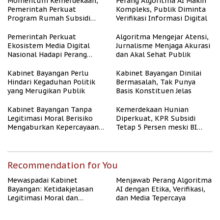
Momentum Kemerdekaan,
Perang Algoritma AI Makin
Pemerintah Perkuat
Kompleks, Publik Diminta
Program Rumah Subsidi
Verifikasi Informasi Digital
untuk Masyarakat
Berpenghasilan Rendah
Pemerintah Perkuat
Algoritma Mengejar Atensi,
Ekosistem Media Digital
Jurnalisme Menjaga Akurasi
Nasional Hadapi Perang
dan Akal Sehat Publik
Algoritma AI
Kabinet Bayangan Perlu
Kabinet Bayangan Dinilai
Hindari Kegaduhan Politik
Bermasalah, Tak Punya
yang Merugikan Publik
Basis Konstituen Jelas
Kabinet Bayangan Tanpa
Kemerdekaan Hunian
Legitimasi Moral Berisiko
Diperkuat, KPR Subsidi
Mengaburkan Kepercayaan
Tetap 5 Persen meski BI
Publik
Rate Naik
Recommendation for You
Mewaspadai Kabinet
Menjawab Perang Algoritma
Bayangan: Ketidakjelasan
AI dengan Etika, Verifikasi,
Legitimasi Moral dan
dan Media Tepercaya
Representasi