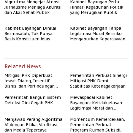
Algoritma Mengejar Atensi,
Kabinet Bayangan Perlu
Jurnalisme Menjaga Akurasi
Hindari Kegaduhan Politik
dan Akal Sehat Publik
yang Merugikan Publik
Kabinet Bayangan Dinilai
Kabinet Bayangan Tanpa
Bermasalah, Tak Punya
Legitimasi Moral Berisiko
Basis Konstituen Jelas
Mengaburkan Kepercayaan
Publik
Related News
Mitigasi PHK Diperkuat
Pemerintah Perkuat Sinergi
lewat Dialog, Insentif
Mitigasi PHK Demi
Bisnis, dan Perlindungan
Stabilitas Ketenagakerjaan
Tenaga Kerja
Pemerintah Bangun Sistem
Mewaspadai Kabinet
Deteksi Dini Cegah PHK
Bayangan: Ketidakjelasan
Legitimasi Moral dan
Representasi
Menjawab Perang Algoritma
Momentum Kemerdekaan,
AI dengan Etika, Verifikasi,
Pemerintah Perkuat
dan Media Tepercaya
Program Rumah Subsidi