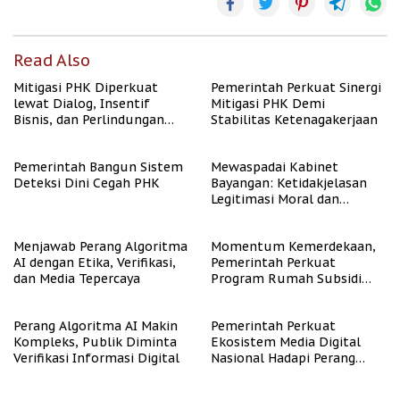
Read Also
Mitigasi PHK Diperkuat
Pemerintah Perkuat Sinergi
lewat Dialog, Insentif
Mitigasi PHK Demi
Bisnis, dan Perlindungan
Stabilitas Ketenagakerjaan
Tenaga Kerja
Pemerintah Bangun Sistem
Mewaspadai Kabinet
Deteksi Dini Cegah PHK
Bayangan: Ketidakjelasan
Legitimasi Moral dan
Representasi
Menjawab Perang Algoritma
Momentum Kemerdekaan,
AI dengan Etika, Verifikasi,
Pemerintah Perkuat
dan Media Tepercaya
Program Rumah Subsidi
untuk Masyarakat
Berpenghasilan Rendah
Perang Algoritma AI Makin
Pemerintah Perkuat
Kompleks, Publik Diminta
Ekosistem Media Digital
Verifikasi Informasi Digital
Nasional Hadapi Perang
Algoritma AI