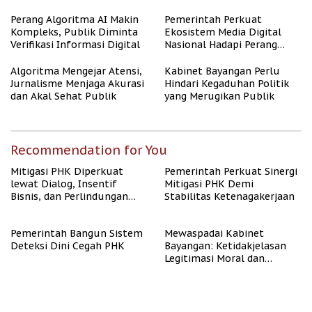
untuk Masyarakat
Berpenghasilan Rendah
Perang Algoritma AI Makin
Pemerintah Perkuat
Kompleks, Publik Diminta
Ekosistem Media Digital
Verifikasi Informasi Digital
Nasional Hadapi Perang
Algoritma AI
Algoritma Mengejar Atensi,
Kabinet Bayangan Perlu
Jurnalisme Menjaga Akurasi
Hindari Kegaduhan Politik
dan Akal Sehat Publik
yang Merugikan Publik
Recommendation for You
Mitigasi PHK Diperkuat
Pemerintah Perkuat Sinergi
lewat Dialog, Insentif
Mitigasi PHK Demi
Bisnis, dan Perlindungan
Stabilitas Ketenagakerjaan
Tenaga Kerja
Pemerintah Bangun Sistem
Mewaspadai Kabinet
Deteksi Dini Cegah PHK
Bayangan: Ketidakjelasan
Legitimasi Moral dan
Representasi