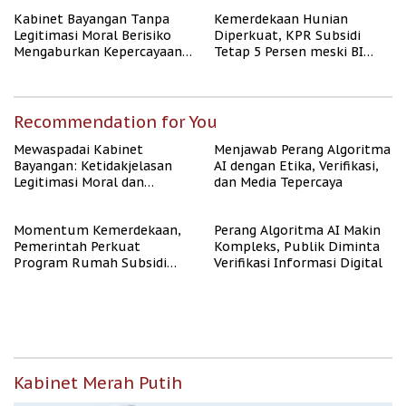
Kabinet Bayangan Tanpa
Kemerdekaan Hunian
Legitimasi Moral Berisiko
Diperkuat, KPR Subsidi
Mengaburkan Kepercayaan
Tetap 5 Persen meski BI
Publik
Rate Naik
Recommendation for You
Mewaspadai Kabinet
Menjawab Perang Algoritma
Bayangan: Ketidakjelasan
AI dengan Etika, Verifikasi,
Legitimasi Moral dan
dan Media Tepercaya
Representasi
Momentum Kemerdekaan,
Perang Algoritma AI Makin
Pemerintah Perkuat
Kompleks, Publik Diminta
Program Rumah Subsidi
Verifikasi Informasi Digital
untuk Masyarakat
Berpenghasilan Rendah
Kabinet Merah Putih