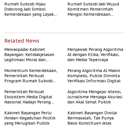
Rumah Subsidi Hijau
Rumah Subsidi Jadi Wujud
Didorong Jadi Simbol
Komitmen Pemerintah
Kemerdekaan yang Layak
Mengisi Kemerdekaan
dan Asri
dengan Kesejahteraan
Related News
Mewaspadai Kabinet
Menjawab Perang Algoritma
Bayangan: Ketidakjelasan
AI dengan Etika, Verifikasi,
Legitimasi Moral dan
dan Media Tepercaya
Representasi
Momentum Kemerdekaan,
Perang Algoritma AI Makin
Pemerintah Perkuat
Kompleks, Publik Diminta
Program Rumah Subsidi
Verifikasi Informasi Digital
untuk Masyarakat
Berpenghasilan Rendah
Pemerintah Perkuat
Algoritma Mengejar Atensi,
Ekosistem Media Digital
Jurnalisme Menjaga Akurasi
Nasional Hadapi Perang
dan Akal Sehat Publik
Algoritma AI
Kabinet Bayangan Perlu
Kabinet Bayangan Dinilai
Hindari Kegaduhan Politik
Bermasalah, Tak Punya
yang Merugikan Publik
Basis Konstituen Jelas