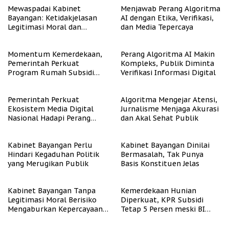
Mewaspadai Kabinet
Menjawab Perang Algoritma
Bayangan: Ketidakjelasan
AI dengan Etika, Verifikasi,
Legitimasi Moral dan
dan Media Tepercaya
Representasi
Momentum Kemerdekaan,
Perang Algoritma AI Makin
Pemerintah Perkuat
Kompleks, Publik Diminta
Program Rumah Subsidi
Verifikasi Informasi Digital
untuk Masyarakat
Berpenghasilan Rendah
Pemerintah Perkuat
Algoritma Mengejar Atensi,
Ekosistem Media Digital
Jurnalisme Menjaga Akurasi
Nasional Hadapi Perang
dan Akal Sehat Publik
Algoritma AI
Kabinet Bayangan Perlu
Kabinet Bayangan Dinilai
Hindari Kegaduhan Politik
Bermasalah, Tak Punya
yang Merugikan Publik
Basis Konstituen Jelas
Kabinet Bayangan Tanpa
Kemerdekaan Hunian
Legitimasi Moral Berisiko
Diperkuat, KPR Subsidi
Mengaburkan Kepercayaan
Tetap 5 Persen meski BI
Publik
Rate Naik