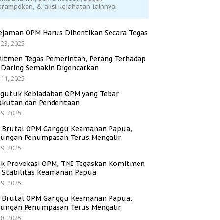
erampokan, & aksi kejahatan lainnya.
ejaman OPM Harus Dihentikan Secara Tegas
 23, 2025
itmen Tegas Pemerintah, Perang Terhadap
i Daring Semakin Digencarkan
 11, 2025
gutuk Kebiadaban OPM yang Tebar
akutan dan Penderitaan
 9, 2025
i Brutal OPM Ganggu Keamanan Papua,
ungan Penumpasan Terus Mengalir
 9, 2025
ak Provokasi OPM, TNI Tegaskan Komitmen
a Stabilitas Keamanan Papua
 9, 2025
i Brutal OPM Ganggu Keamanan Papua,
ungan Penumpasan Terus Mengalir
 8, 2025