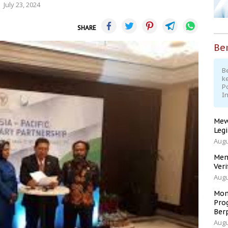
July 23, 2024
SHARE
Ber
Be
k
P
I
Mew
Leg
Augu
Men
Veri
Augu
Mom
Pro
Ber
Augu