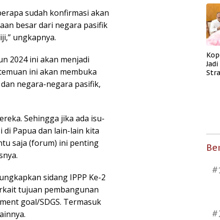
berapa sudah konfirmasi akan
an besar dari negara pasifik
iji,” ungkapnya.
Kop
un 2024 ini akan menjadi
Jad
rtemuan ini akan membuka
Str
Men
 dan negara-negara pasifik,
Kes
reka. Sehingga jika ada isu-
 di Papua dan lain-lain kita
u saja (forum) ini penting
Ber
snya.
#
ungkapkan sidang IPPP Ke-2
erkait tujuan pembangunan
opment goal/SDGS. Termasuk
#
ainnya.