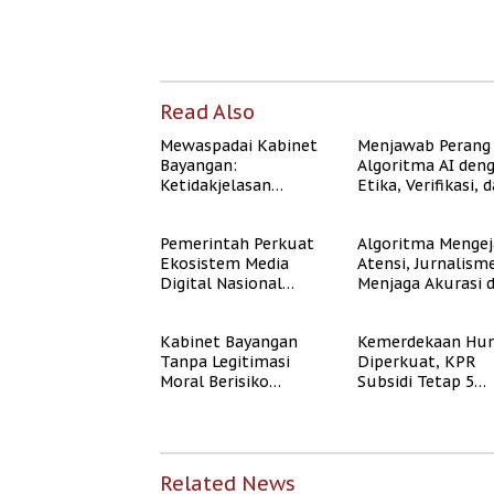
Read Also
Mewaspadai Kabinet
Menjawab Perang
Bayangan:
Algoritma AI den
Ketidakjelasan
Etika, Verifikasi, 
Legitimasi Moral dan
Media Tepercaya
Representasi
Pemerintah Perkuat
Algoritma Mengej
Ekosistem Media
Atensi, Jurnalism
Digital Nasional
Menjaga Akurasi 
Hadapi Perang
Akal Sehat Publik
Algoritma AI
Kabinet Bayangan
Kemerdekaan Hun
Tanpa Legitimasi
Diperkuat, KPR
Moral Berisiko
Subsidi Tetap 5
Mengaburkan
Persen meski BI 
Kepercayaan Publik
Naik
Related News