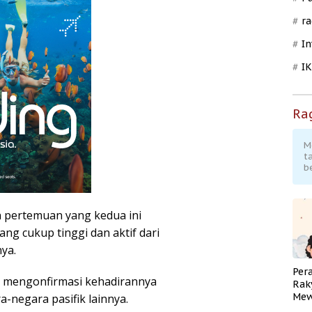
ra
In
I
Ra
M
t
b
an pertemuan yang kedua ini
ang cukup tinggi dan aktif dari
ya.
Per
 mengonfirmasi kehadirannya
Rak
Mew
-negara pasifik lainnya.
Pend