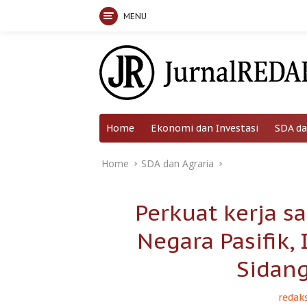
MENU
Skip
to
content
Home
Ekonomi dan Investasi
SDA da
Home
SDA dan Agraria
Perkuat kerja 
Negara Pasifik,
Sidan
redaks