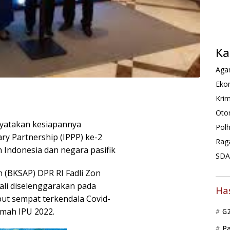
Ka
Agam
Ekon
Krim
Oto
nyatakan kesiapannya
Pol
ry Partnership (IPPP) ke-2
Rag
 Indonesia dan negara pasifik
SDA 
 (BKSAP) DPR RI Fadli Zon
li diselenggarakan pada
Ha
ut sempat terkendala Covid-
mah IPU 2022.
G
P