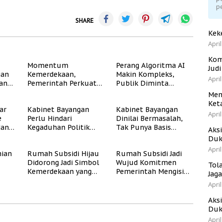
p
SHARE
Kek
April
Kom
Momentum
Perang Algoritma AI
Jud
gan
Kemerdekaan,
Makin Kompleks,
April
dan
Pemerintah Perkuat
Publik Diminta
Program Rumah
Verifikasi Informasi
Men
Subsidi untuk
Digital
Ket
ar
Kabinet Bayangan
Kabinet Bayangan
Masyarakat
April
e
Perlu Hindari
Dinilai Bermasalah,
Berpenghasilan
dan
Kegaduhan Politik
Tak Punya Basis
Rendah
Aks
yang Merugikan
Konstituen Jelas
Duk
Publik
April
ian
Rumah Subsidi Hijau
Rumah Subsidi Jadi
Didorong Jadi Simbol
Wujud Komitmen
Tol
Kemerdekaan yang
Pemerintah Mengisi
Jag
Rate
Layak dan Asri
Kemerdekaan dengan
April
Kesejahteraan
Aks
Duk
April