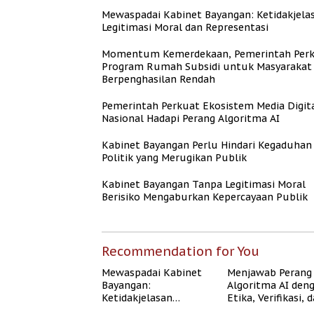
Mewaspadai Kabinet Bayangan: Ketidakjela
Legitimasi Moral dan Representasi
Momentum Kemerdekaan, Pemerintah Per
Program Rumah Subsidi untuk Masyarakat
Berpenghasilan Rendah
Pemerintah Perkuat Ekosistem Media Digit
Nasional Hadapi Perang Algoritma AI
Kabinet Bayangan Perlu Hindari Kegaduhan
Politik yang Merugikan Publik
Kabinet Bayangan Tanpa Legitimasi Moral
Berisiko Mengaburkan Kepercayaan Publik
Recommendation for You
Mewaspadai Kabinet
Menjawab Perang
Bayangan:
Algoritma AI den
Ketidakjelasan
Etika, Verifikasi, 
Legitimasi Moral dan
Media Tepercaya