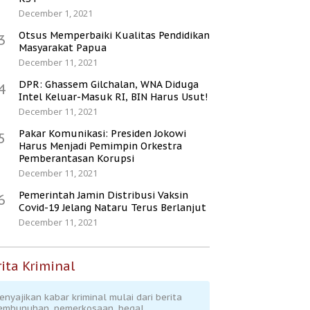
December 1, 2021
Otsus Memperbaiki Kualitas Pendidikan
3
Masyarakat Papua
December 11, 2021
DPR: Ghassem Gilchalan, WNA Diduga
4
Intel Keluar-Masuk RI, BIN Harus Usut!
December 11, 2021
Pakar Komunikasi: Presiden Jokowi
5
Harus Menjadi Pemimpin Orkestra
Pemberantasan Korupsi
December 11, 2021
Pemerintah Jamin Distribusi Vaksin
6
Covid-19 Jelang Nataru Terus Berlanjut
December 11, 2021
ita Kriminal
enyajikan kabar kriminal mulai dari berita
embunuhan, pemerkosaan, begal,