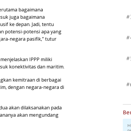
 terutama bagaimana
#
rmasuk juga bagaimana
if ke depan. Jadi, tentu
n potensi-potensi apa yang
#
ara-negara pasifik,” tutur
#
enjelaskan IPPP miliki
asuk konektivitas dan maritim.
gkan kemitraan di berbagai
#
tim, dengan negara-negara di
edua akan dilaksanakan pada
Ber
rencananya akan mengundang
M
p