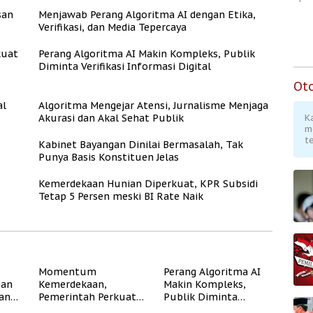
san
Menjawab Perang Algoritma AI dengan Etika,
Verifikasi, dan Media Tepercaya
kuat
Perang Algoritma AI Makin Kompleks, Publik
Diminta Verifikasi Informasi Digital
Ot
al
Algoritma Mengejar Atensi, Jurnalisme Menjaga
Akurasi dan Akal Sehat Publik
K
m
te
Kabinet Bayangan Dinilai Bermasalah, Tak
Punya Basis Konstituen Jelas
Kemerdekaan Hunian Diperkuat, KPR Subsidi
Tetap 5 Persen meski BI Rate Naik
Momentum
Perang Algoritma AI
gan
Kemerdekaan,
Makin Kompleks,
dan
Pemerintah Perkuat
Publik Diminta
Program Rumah
Verifikasi Informasi