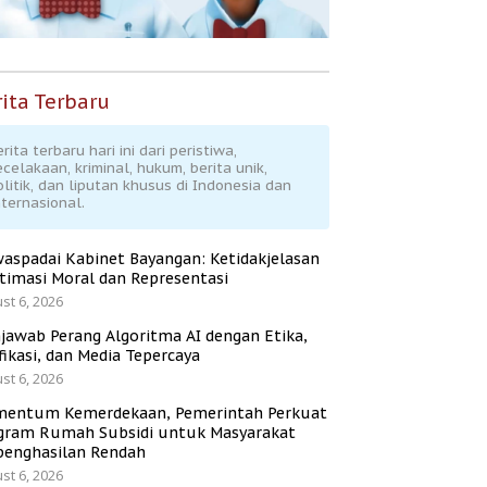
ita Terbaru
rita terbaru hari ini dari peristiwa,
ecelakaan, kriminal, hukum, berita unik,
olitik, dan liputan khusus di Indonesia dan
nternasional.
aspadai Kabinet Bayangan: Ketidakjelasan
itimasi Moral dan Representasi
st 6, 2026
jawab Perang Algoritma AI dengan Etika,
fikasi, dan Media Tepercaya
st 6, 2026
entum Kemerdekaan, Pemerintah Perkuat
gram Rumah Subsidi untuk Masyarakat
penghasilan Rendah
st 6, 2026