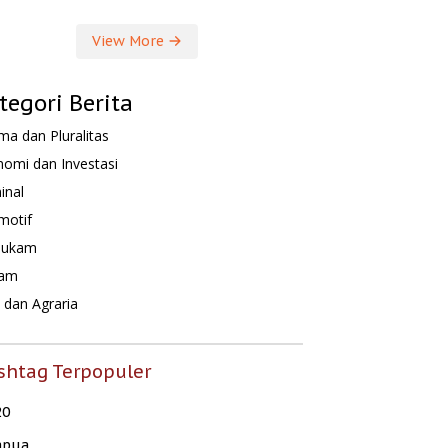
View More
tegori Berita
a dan Pluralitas
omi dan Investasi
inal
motif
hukam
am
dan Agraria
shtag Terpopuler
20
apua