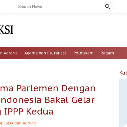
n Agraria
Agama dan Pluralitas
Polhukam
Ragam
Ka
sama Parlemen Dengan
 Indonesia Bakal Gelar
g IPPP Kedua
i
-
SDA dan Agraria