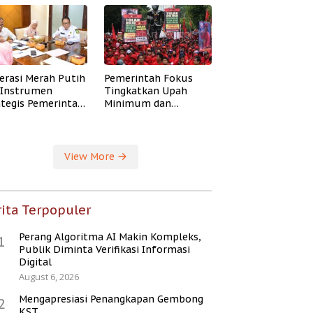
erasi Merah Putih
Pemerintah Fokus
i Instrumen
Tingkatkan Upah
ategis Pemerintah
Minimum dan
ingkatkan
Jaminan Sosial Buruh
ejahteraan Desa
View More
ita Terpopuler
Perang Algoritma AI Makin Kompleks,
1
Publik Diminta Verifikasi Informasi
Digital
August 6, 2026
Mengapresiasi Penangkapan Gembong
2
KST