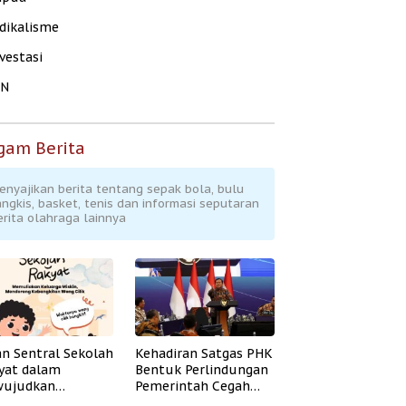
dikalisme
vestasi
KN
gam Berita
enyajikan berita tentang sepak bola, bulu
angkis, basket, tenis dan informasi seputaran
erita olahraga lainnya
an Sentral Sekolah
Kehadiran Satgas PHK
yat dalam
Bentuk Perlindungan
ujudkan
Pemerintah Cegah
idikan Inklusif
Badai PHK