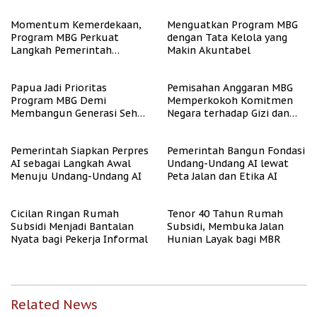
Indonesia
APBN
Momentum Kemerdekaan,
Menguatkan Program MBG
Program MBG Perkuat
dengan Tata Kelola yang
Langkah Pemerintah
Makin Akuntabel
Perangi Stunting
Papua Jadi Prioritas
Pemisahan Anggaran MBG
Program MBG Demi
Memperkokoh Komitmen
Membangun Generasi Sehat
Negara terhadap Gizi dan
dan Bebas Stunting
Pendidikan
Pemerintah Siapkan Perpres
Pemerintah Bangun Fondasi
AI sebagai Langkah Awal
Undang-Undang AI lewat
Menuju Undang-Undang AI
Peta Jalan dan Etika AI
Cicilan Ringan Rumah
Tenor 40 Tahun Rumah
Subsidi Menjadi Bantalan
Subsidi, Membuka Jalan
Nyata bagi Pekerja Informal
Hunian Layak bagi MBR
Related News