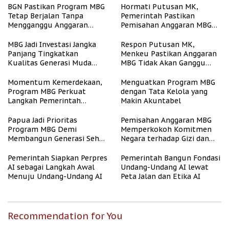
BGN Pastikan Program MBG
Hormati Putusan MK,
Tetap Berjalan Tanpa
Pemerintah Pastikan
Mengganggu Anggaran
Pemisahan Anggaran MBG
Pendidikan
Berjalan Terukur
MBG Jadi Investasi Jangka
Respon Putusan MK,
Panjang Tingkatkan
Menkeu Pastikan Anggaran
Kualitas Generasi Muda
MBG Tidak Akan Ganggu
Indonesia
APBN
Momentum Kemerdekaan,
Menguatkan Program MBG
Program MBG Perkuat
dengan Tata Kelola yang
Langkah Pemerintah
Makin Akuntabel
Perangi Stunting
Papua Jadi Prioritas
Pemisahan Anggaran MBG
Program MBG Demi
Memperkokoh Komitmen
Membangun Generasi Sehat
Negara terhadap Gizi dan
dan Bebas Stunting
Pendidikan
Pemerintah Siapkan Perpres
Pemerintah Bangun Fondasi
AI sebagai Langkah Awal
Undang-Undang AI lewat
Menuju Undang-Undang AI
Peta Jalan dan Etika AI
Recommendation for You