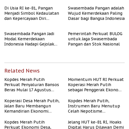
Di Usia RI ke-81, Pangan
Swasembada Pangan adalah
Menjadi Simbol Kedaulatan
Wujud Kemerdekaan Paling
dan Kepercayaan Diri
Dasar bagi Bangsa Indonesia
Nasional
Swasembada Pangan Jadi
Pemerintah Perkuat BULOG
Modal Kemerdekaan
untuk Jaga Swasembada
Indonesia Hadapi Gejolak
Pangan dan Stok Nasional
Global
Related News
Kopdes Merah Putih
Momentum HUT RI Perkuat
Perkuat Penyaluran Bansos
Koperasi Merah Putih
Beras Mulai 17 Agustus
sebagai Penggerak Ekonomi
2026
Desa
Koperasi Desa Merah Putih,
Kopdes Merah Putih,
Jalan Baru Membangun
Instrumen Baru Menutup
Kemandirian Ekonomi
Celah Nepotisme
Papua
Penyaluran Bansos
Kopdes Merah Putih
Jelang HUT ke-81 RI, Hoaks
Perkuat Ekonomi Desa,
Digital Harus Dilawan Demi