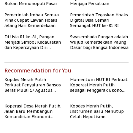
Bukan Memonopoli Pasar
Menjaga Persatuan
Pemerintah Imbau Semua
Pemerintah Tegaskan Hoaks
Pihak Cepat Lawan Hoaks
Digital Bisa Cemari
Jelang Hari Kemerdekaan
Semangat HUT ke-81 RI
Di Usia RI ke-81, Pangan
Swasembada Pangan adalah
Menjadi Simbol Kedaulatan
Wujud Kemerdekaan Paling
dan Kepercayaan Diri
Dasar bagi Bangsa Indonesia
Nasional
Recommendation for You
Kopdes Merah Putih
Momentum HUT RI Perkuat
Perkuat Penyaluran Bansos
Koperasi Merah Putih
Beras Mulai 17 Agustus
sebagai Penggerak Ekonomi
2026
Desa
Koperasi Desa Merah Putih,
Kopdes Merah Putih,
Jalan Baru Membangun
Instrumen Baru Menutup
Kemandirian Ekonomi
Celah Nepotisme
Papua
Penyaluran Bansos