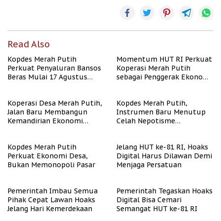
Read Also
Kopdes Merah Putih
Momentum HUT RI Perkuat
Perkuat Penyaluran Bansos
Koperasi Merah Putih
Beras Mulai 17 Agustus
sebagai Penggerak Ekonomi
2026
Desa
Koperasi Desa Merah Putih,
Kopdes Merah Putih,
Jalan Baru Membangun
Instrumen Baru Menutup
Kemandirian Ekonomi
Celah Nepotisme
Papua
Penyaluran Bansos
Kopdes Merah Putih
Jelang HUT ke-81 RI, Hoaks
Perkuat Ekonomi Desa,
Digital Harus Dilawan Demi
Bukan Memonopoli Pasar
Menjaga Persatuan
Pemerintah Imbau Semua
Pemerintah Tegaskan Hoaks
Pihak Cepat Lawan Hoaks
Digital Bisa Cemari
Jelang Hari Kemerdekaan
Semangat HUT ke-81 RI