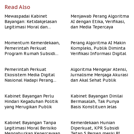
Read Also
Mewaspadai Kabinet
Menjawab Perang Algoritma
Bayangan: Ketidakjelasan
AI dengan Etika, Verifikasi,
Legitimasi Moral dan
dan Media Tepercaya
Representasi
Momentum Kemerdekaan,
Perang Algoritma AI Makin
Pemerintah Perkuat
Kompleks, Publik Diminta
Program Rumah Subsidi
Verifikasi Informasi Digital
untuk Masyarakat
Berpenghasilan Rendah
Pemerintah Perkuat
Algoritma Mengejar Atensi,
Ekosistem Media Digital
Jurnalisme Menjaga Akurasi
Nasional Hadapi Perang
dan Akal Sehat Publik
Algoritma AI
Kabinet Bayangan Perlu
Kabinet Bayangan Dinilai
Hindari Kegaduhan Politik
Bermasalah, Tak Punya
yang Merugikan Publik
Basis Konstituen Jelas
Kabinet Bayangan Tanpa
Kemerdekaan Hunian
Legitimasi Moral Berisiko
Diperkuat, KPR Subsidi
Mengaburkan Kepercayaan
Tetap 5 Persen meski BI