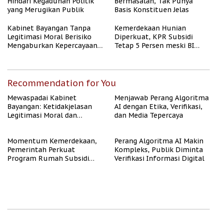
Hindari Kegaduhan Politik
Bermasalah, Tak Punya
yang Merugikan Publik
Basis Konstituen Jelas
Kabinet Bayangan Tanpa
Kemerdekaan Hunian
Legitimasi Moral Berisiko
Diperkuat, KPR Subsidi
Mengaburkan Kepercayaan
Tetap 5 Persen meski BI
Publik
Rate Naik
Recommendation for You
Mewaspadai Kabinet
Menjawab Perang Algoritma
Bayangan: Ketidakjelasan
AI dengan Etika, Verifikasi,
Legitimasi Moral dan
dan Media Tepercaya
Representasi
Momentum Kemerdekaan,
Perang Algoritma AI Makin
Pemerintah Perkuat
Kompleks, Publik Diminta
Program Rumah Subsidi
Verifikasi Informasi Digital
untuk Masyarakat
Berpenghasilan Rendah