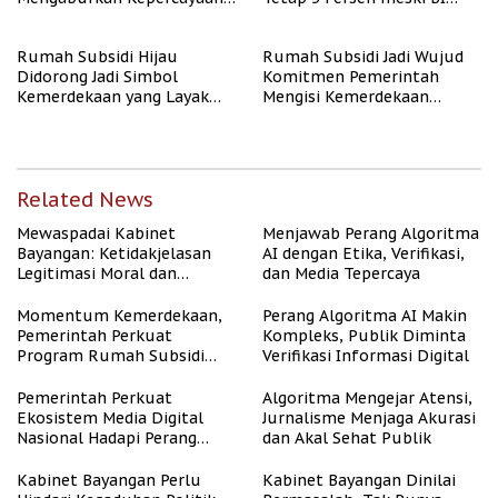
Publik
Rate Naik
Rumah Subsidi Hijau
Rumah Subsidi Jadi Wujud
Didorong Jadi Simbol
Komitmen Pemerintah
Kemerdekaan yang Layak
Mengisi Kemerdekaan
dan Asri
dengan Kesejahteraan
Related News
Mewaspadai Kabinet
Menjawab Perang Algoritma
Bayangan: Ketidakjelasan
AI dengan Etika, Verifikasi,
Legitimasi Moral dan
dan Media Tepercaya
Representasi
Momentum Kemerdekaan,
Perang Algoritma AI Makin
Pemerintah Perkuat
Kompleks, Publik Diminta
Program Rumah Subsidi
Verifikasi Informasi Digital
untuk Masyarakat
Berpenghasilan Rendah
Pemerintah Perkuat
Algoritma Mengejar Atensi,
Ekosistem Media Digital
Jurnalisme Menjaga Akurasi
Nasional Hadapi Perang
dan Akal Sehat Publik
Algoritma AI
Kabinet Bayangan Perlu
Kabinet Bayangan Dinilai