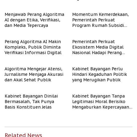
Representasi
Menjawab Perang Algoritma
Momentum Kemerdekaan,
AI dengan Etika, Verifikasi,
Pemerintah Perkuat
dan Media Tepercaya
Program Rumah Subsidi
untuk Masyarakat
Berpenghasilan Rendah
Perang Algoritma AI Makin
Pemerintah Perkuat
Kompleks, Publik Diminta
Ekosistem Media Digital
Verifikasi Informasi Digital
Nasional Hadapi Perang
Algoritma AI
Algoritma Mengejar Atensi,
Kabinet Bayangan Perlu
Jurnalisme Menjaga Akurasi
Hindari Kegaduhan Politik
dan Akal Sehat Publik
yang Merugikan Publik
Kabinet Bayangan Dinilai
Kabinet Bayangan Tanpa
Bermasalah, Tak Punya
Legitimasi Moral Berisiko
Basis Konstituen Jelas
Mengaburkan Kepercayaan
Publik
Related News