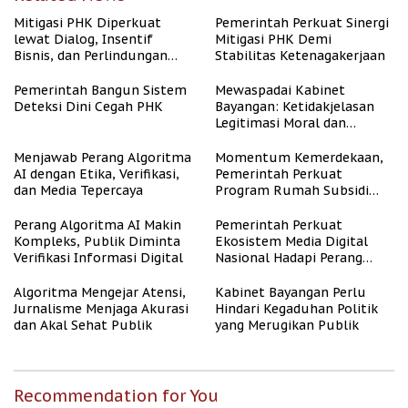
Mitigasi PHK Diperkuat
Pemerintah Perkuat Sinergi
lewat Dialog, Insentif
Mitigasi PHK Demi
Bisnis, dan Perlindungan
Stabilitas Ketenagakerjaan
Tenaga Kerja
Pemerintah Bangun Sistem
Mewaspadai Kabinet
Deteksi Dini Cegah PHK
Bayangan: Ketidakjelasan
Legitimasi Moral dan
Representasi
Menjawab Perang Algoritma
Momentum Kemerdekaan,
AI dengan Etika, Verifikasi,
Pemerintah Perkuat
dan Media Tepercaya
Program Rumah Subsidi
untuk Masyarakat
Berpenghasilan Rendah
Perang Algoritma AI Makin
Pemerintah Perkuat
Kompleks, Publik Diminta
Ekosistem Media Digital
Verifikasi Informasi Digital
Nasional Hadapi Perang
Algoritma AI
Algoritma Mengejar Atensi,
Kabinet Bayangan Perlu
Jurnalisme Menjaga Akurasi
Hindari Kegaduhan Politik
dan Akal Sehat Publik
yang Merugikan Publik
Recommendation for You