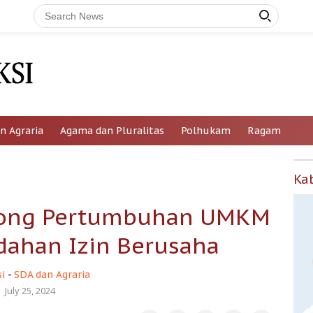
n Agraria
Agama dan Pluralitas
Polhukam
Ragam
Ka
orong Pertumbuhan UMKM
ahan Izin Berusaha
i
-
SDA dan Agraria
July 25, 2024