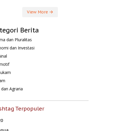
View More
tegori Berita
a dan Pluralitas
omi dan Investasi
inal
motif
hukam
am
dan Agraria
shtag Terpopuler
20
apua