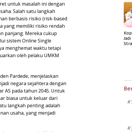
ret untuk masalah ini dengan
aha. Salah satu langkah
an berbasis risiko (risk-based
ha yang memiliki risiko rendah
dan panjang. Mereka cukup
Kop
Jad
ui sistem Online Single
Str
nya menghemat waktu tetapi
Men
Kes
eluarkan oleh pelaku UMKM
Raden Pardede, menjelaskan
njadi negara sejahtera dengan
Ber
lar AS pada tahun 2045. Untuk
ar biasa untuk keluar dari
#
tu langkah penting adalah
nan usaha, yang menjadi
#