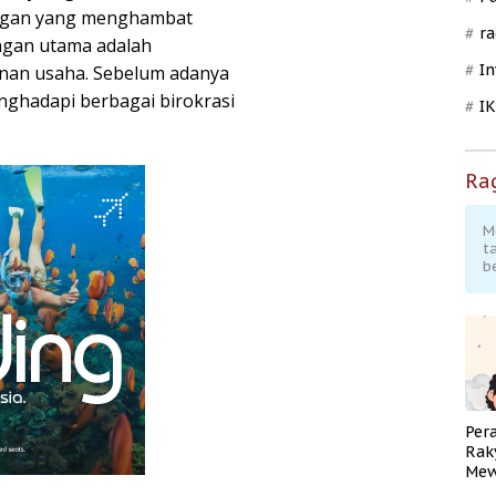
angan yang menghambat
ra
ngan utama adalah
In
inan usaha. Sebelum adanya
ghadapi berbagai birokrasi
I
Ra
M
t
b
Per
Rak
Mew
Pend