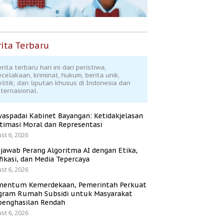
ita Terbaru
rita terbaru hari ini dari peristiwa,
ecelakaan, kriminal, hukum, berita unik,
olitik, dan liputan khusus di Indonesia dan
nternasional.
aspadai Kabinet Bayangan: Ketidakjelasan
itimasi Moral dan Representasi
st 6, 2026
jawab Perang Algoritma AI dengan Etika,
fikasi, dan Media Tepercaya
st 6, 2026
entum Kemerdekaan, Pemerintah Perkuat
gram Rumah Subsidi untuk Masyarakat
penghasilan Rendah
st 6, 2026