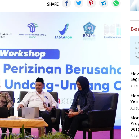
SHARE
Ber
Be
k
P
I
Mew
Leg
Augu
Men
Veri
Augu
Mom
Pro
Ber
Augu