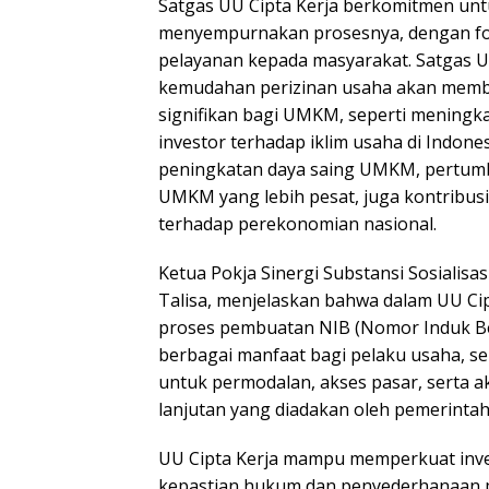
Satgas UU Cipta Kerja berkomitmen unt
menyempurnakan prosesnya, dengan fo
pelayanan kepada masyarakat. Satgas U
kemudahan perizinan usaha akan memb
signifikan bagi UMKM, seperti meningk
investor terhadap iklim usaha di Indone
peningkatan daya saing UMKM, pertu
UMKM yang lebih pesat, juga kontribus
terhadap perekonomian nasional.
Ketua Pokja Sinergi Substansi Sosialisas
Talisa, menjelaskan bahwa dalam UU Ci
proses pembuatan NIB (Nomor Induk Be
berbagai manfaat bagi pelaku usaha, se
untuk permodalan, akses pasar, serta a
lanjutan yang diadakan oleh pemerintah
UU Cipta Kerja mampu memperkuat inv
kepastian hukum dan penyederhanaan p