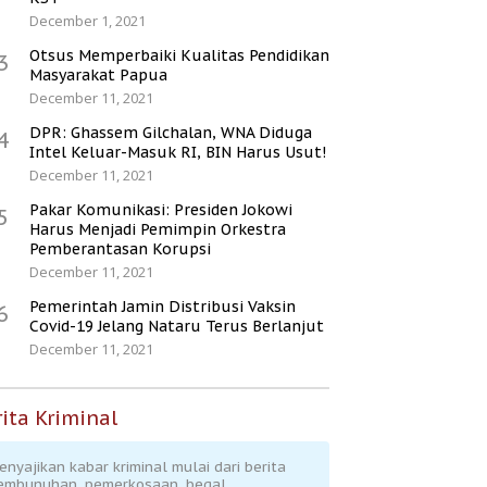
December 1, 2021
Otsus Memperbaiki Kualitas Pendidikan
3
Masyarakat Papua
December 11, 2021
DPR: Ghassem Gilchalan, WNA Diduga
4
Intel Keluar-Masuk RI, BIN Harus Usut!
December 11, 2021
Pakar Komunikasi: Presiden Jokowi
5
Harus Menjadi Pemimpin Orkestra
Pemberantasan Korupsi
December 11, 2021
Pemerintah Jamin Distribusi Vaksin
6
Covid-19 Jelang Nataru Terus Berlanjut
December 11, 2021
ita Kriminal
enyajikan kabar kriminal mulai dari berita
embunuhan, pemerkosaan, begal,