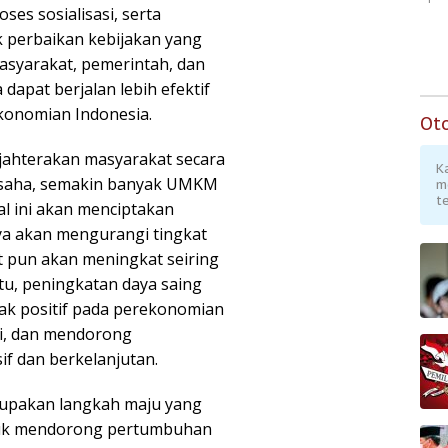
ses sosialisasi, serta
 perbaikan kebijakan yang
asyarakat, pemerintah, dan
dapat berjalan lebih efektif
konomian Indonesia.
Ot
jahterakan masyarakat secara
K
usaha, semakin banyak UMKM
m
te
l ini akan menciptakan
ya akan mengurangi tingkat
 pun akan meningkat seiring
u, peningkatan daya saing
k positif pada perekonomian
i, dan mendorong
f dan berkelanjutan.
rupakan langkah maju yang
ntuk mendorong pertumbuhan