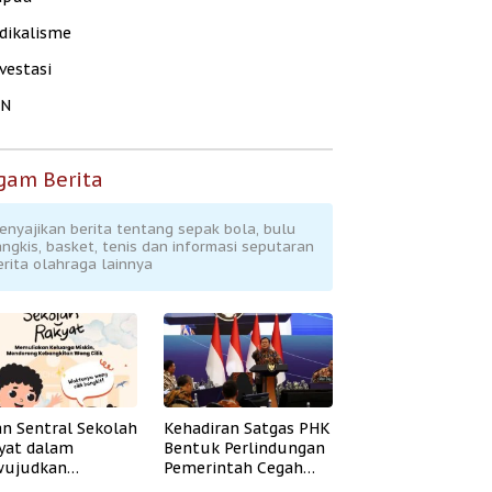
dikalisme
vestasi
KN
gam Berita
enyajikan berita tentang sepak bola, bulu
angkis, basket, tenis dan informasi seputaran
erita olahraga lainnya
an Sentral Sekolah
Kehadiran Satgas PHK
yat dalam
Bentuk Perlindungan
ujudkan
Pemerintah Cegah
idikan Inklusif
Badai PHK