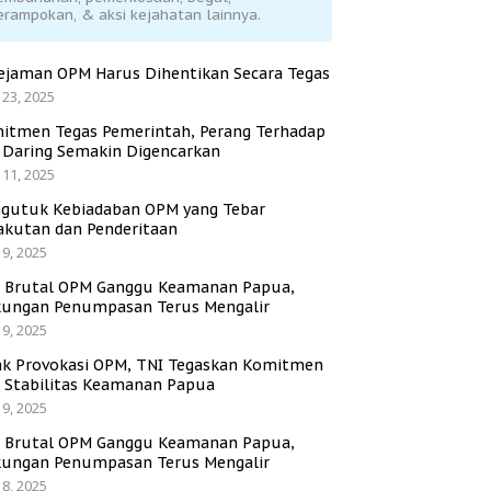
erampokan, & aksi kejahatan lainnya.
ejaman OPM Harus Dihentikan Secara Tegas
 23, 2025
itmen Tegas Pemerintah, Perang Terhadap
i Daring Semakin Digencarkan
 11, 2025
gutuk Kebiadaban OPM yang Tebar
akutan dan Penderitaan
 9, 2025
i Brutal OPM Ganggu Keamanan Papua,
ungan Penumpasan Terus Mengalir
 9, 2025
ak Provokasi OPM, TNI Tegaskan Komitmen
a Stabilitas Keamanan Papua
 9, 2025
i Brutal OPM Ganggu Keamanan Papua,
ungan Penumpasan Terus Mengalir
 8, 2025