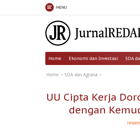
MENU
Skip
to
content
Home
Ekonomi dan Investasi
SDA da
Home
SDA dan Agraria
UU Cipta Kerja D
dengan Kemud
redaks