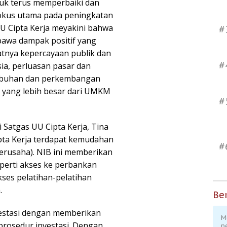
uk terus memperbaiki dan
kus utama pada peningkatan
U Cipta Kerja meyakini bahwa
#
awa dampak positif yang
atnya kepercayaan publik dan
#
sia, perluasan pasar dan
mbuhan dan perkembangan
i yang lebih besar dari UMKM
#
i Satgas UU Cipta Kerja, Tina
pta Kerja terdapat kemudahan
#
rusaha). NIB ini memberikan
perti akses ke perbankan
kses pelatihan-pelatihan
.
Ber
estasi dengan memberikan
M
rosedur investasi. Dengan
p