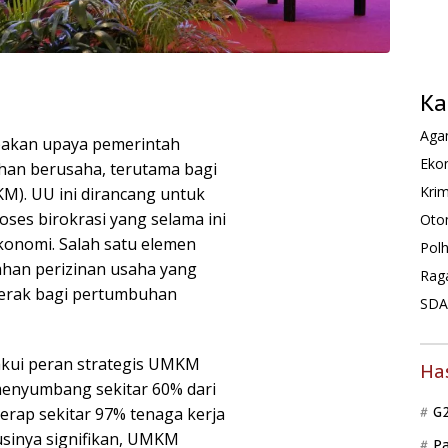
Ka
Agam
pakan upaya pemerintah
Ekon
an berusaha, terutama bagi
Krim
M). UU ini dirancang untuk
es birokrasi yang selama ini
Oto
nomi. Salah satu elemen
Pol
ahan perizinan usaha yang
Rag
gerak bagi pertumbuhan
SDA 
akui peran strategis UMKM
Ha
enyumbang sekitar 60% dari
rap sekitar 97% tenaga kerja
G
usinya signifikan, UMKM
P