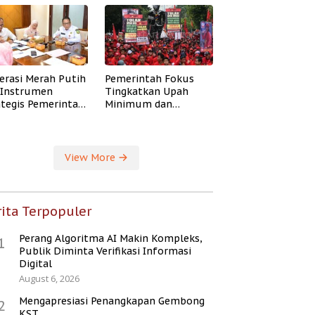
erasi Merah Putih
Pemerintah Fokus
i Instrumen
Tingkatkan Upah
ategis Pemerintah
Minimum dan
ingkatkan
Jaminan Sosial Buruh
ejahteraan Desa
View More
ita Terpopuler
Perang Algoritma AI Makin Kompleks,
1
Publik Diminta Verifikasi Informasi
Digital
August 6, 2026
Mengapresiasi Penangkapan Gembong
2
KST