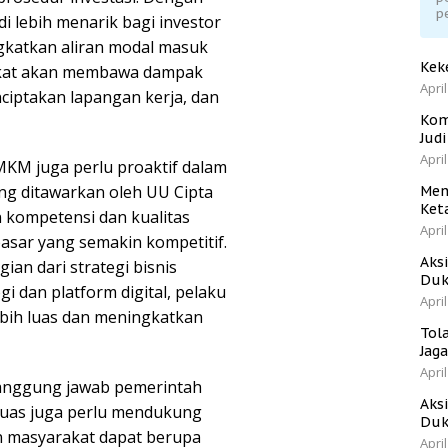
p
i lebih menarik bagi investor
ngkatkan aliran modal masuk
Kek
ngkat akan membawa dampak
April
ciptakan lapangan kerja, dan
Kom
Jud
April
MKM juga perlu proaktif dalam
g ditawarkan oleh UU Cipta
Men
Ket
 kompetensi dan kualitas
April
asar yang semakin kompetitif.
Aks
ian dari strategi bisnis
Duk
 dan platform digital, pelaku
April
bih luas dan meningkatkan
Tol
Jag
April
tanggung jawab pemerintah
Aks
uas juga perlu mendukung
Duk
n masyarakat dapat berupa
April