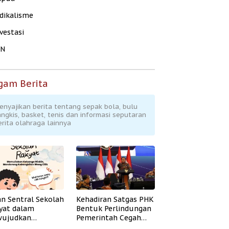
dikalisme
vestasi
KN
gam Berita
enyajikan berita tentang sepak bola, bulu
angkis, basket, tenis dan informasi seputaran
erita olahraga lainnya
an Sentral Sekolah
Kehadiran Satgas PHK
yat dalam
Bentuk Perlindungan
ujudkan
Pemerintah Cegah
idikan Inklusif
Badai PHK