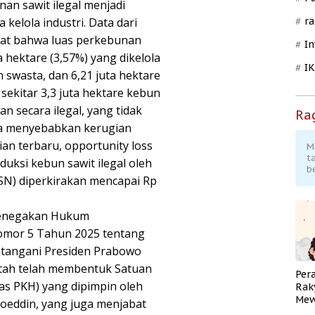
nan sawit ilegal menjadi
kelola industri. Data dari
ra
atat bahwa luas perkebunan
In
a hektare (3,57%) yang dikelola
I
h swasta, dan 6,21 juta hektare
t sekitar 3,3 juta hektare kebun
n secara ilegal, yang tidak
Ra
ga menyebabkan kerugian
ian terbaru, opportunity loss
M
t
uksi kebun sawit ilegal oleh
b
SN) diperkirakan mencapai Rp
 Penegakan Hukum
Nomor 5 Tahun 2025 tentang
atangani Presiden Prabowo
ntah telah membentuk Satuan
Per
s PKH) yang dipimpin oleh
Rak
Mew
soeddin, yang juga menjabat
Pend