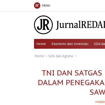
MENU
Skip
to
content
Home
Ekonomi dan Investasi
SDA da
Home
SDA dan Agraria
TNI DAN SATGAS
DALAM PENEGAK
SAW
redaks