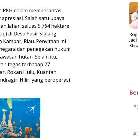
gas PKH dalam memberantas
apresiasi. Salah satu upaya
aan lahan seluas 5.764 hektare
p) di Desa Pasir Sialang,
Kop
Jad
Kampar, Riau. Penyitaan ini
Str
t negara dan penegakan hukum
Men
awasan hutan. Selain itu,
Kes
kan tegas terhadap 27
par, Rokan Hulu, Kuantan
Indragiri Hilir, yang beroperasi
.
Ber
#
#