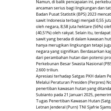
Namun, di balik pencapaian ini, perkebu
ancaman serius bagi lingkungan dan tata 
Badan Pusat Statistik (BPS) 2023 menc
sawit Indonesia terbagi menjadi 0,55 jut
oleh negara, 8,58 juta hektare (56%) ole
(40,51%) oleh rakyat. Selain itu, terdapa
sawit yang berada di dalam kawasan huta
hanya merugikan lingkungan tetapi ju
negara yang signifikan. Berdasarkan kaj
dari perambahan hutan dan potensi prod
Perkebunan Besar Swasta Nasional (PB
2.600 triliun.
Apresiasi terhadap Satgas PKH dalam
Melalui Peraturan Presiden (Perpres) 
penertiban kawasan hutan yang ditand
Subianto pada 21 Januari 2025, pemeri
Tugas Penertiban Kawasan Hutan (Satga
Letnan Jenderal (Purn) TNI Sjafrie Sjam