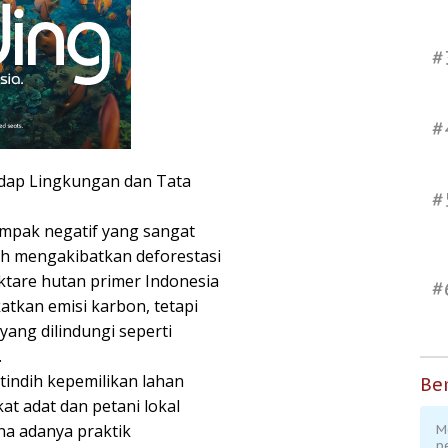
#
#
adap Lingkungan dan Tata
#
mpak negatif yang sangat
lah mengakibatkan deforestasi
ektare hutan primer Indonesia
#
katkan emisi karbon, tetapi
ang dilindungi seperti
.
 tindih kepemilikan lahan
Ber
at adat dan petani lokal
na adanya praktik
M
p