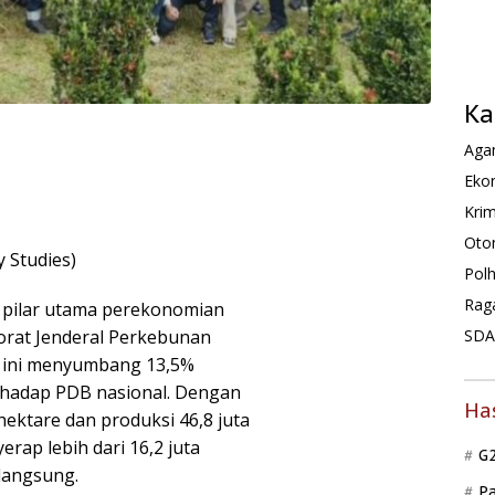
Ka
Agam
Ekon
Krim
Oto
y Studies)
Pol
Rag
di pilar utama perekonomian
torat Jenderal Perkebunan
SDA 
or ini menyumbang 13,5%
rhadap PDB nasional. Dengan
Ha
hektare dan produksi 46,8 juta
erap lebih dari 16,2 juta
G
 langsung.
P