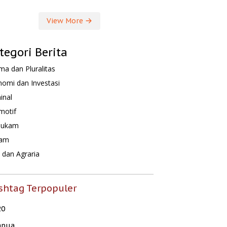
View More
tegori Berita
a dan Pluralitas
omi dan Investasi
inal
motif
hukam
am
dan Agraria
shtag Terpopuler
20
apua