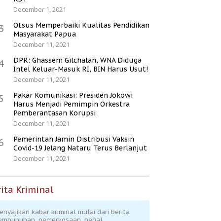
December 1, 2021
Otsus Memperbaiki Kualitas Pendidikan
3
Masyarakat Papua
December 11, 2021
DPR: Ghassem Gilchalan, WNA Diduga
4
Intel Keluar-Masuk RI, BIN Harus Usut!
December 11, 2021
Pakar Komunikasi: Presiden Jokowi
5
Harus Menjadi Pemimpin Orkestra
Pemberantasan Korupsi
December 11, 2021
Pemerintah Jamin Distribusi Vaksin
6
Covid-19 Jelang Nataru Terus Berlanjut
December 11, 2021
ita Kriminal
enyajikan kabar kriminal mulai dari berita
embunuhan, pemerkosaan, begal,