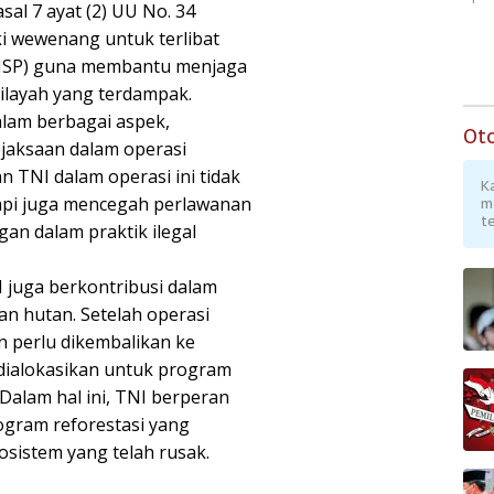
sal 7 ayat (2) UU No. 34
ki wewenang untuk terlibat
(OMSP) guna membantu menjaga
ilayah yang terdampak.
alam berbagai aspek,
Ot
jaksaan dalam operasi
n TNI dalam operasi ini tidak
K
api juga mencegah perlawanan
m
te
gan dalam praktik ilegal
I juga berkontribusi dalam
an hutan. Setelah operasi
n perlu dikembalikan ke
dialokasikan untuk program
 Dalam hal ini, TNI berperan
ogram reforestasi yang
sistem yang telah rusak.