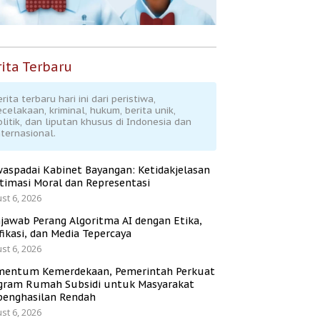
ita Terbaru
rita terbaru hari ini dari peristiwa,
ecelakaan, kriminal, hukum, berita unik,
olitik, dan liputan khusus di Indonesia dan
nternasional.
aspadai Kabinet Bayangan: Ketidakjelasan
itimasi Moral dan Representasi
st 6, 2026
jawab Perang Algoritma AI dengan Etika,
fikasi, dan Media Tepercaya
st 6, 2026
entum Kemerdekaan, Pemerintah Perkuat
gram Rumah Subsidi untuk Masyarakat
penghasilan Rendah
st 6, 2026