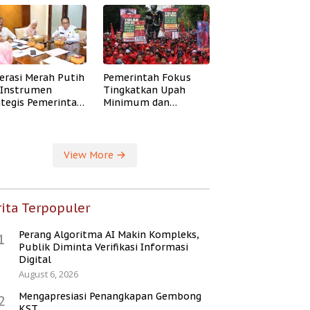
erasi Merah Putih
Pemerintah Fokus
i Instrumen
Tingkatkan Upah
ategis Pemerintah
Minimum dan
ingkatkan
Jaminan Sosial Buruh
ejahteraan Desa
View More
ita Terpopuler
Perang Algoritma AI Makin Kompleks,
1
Publik Diminta Verifikasi Informasi
Digital
August 6, 2026
Mengapresiasi Penangkapan Gembong
2
KST