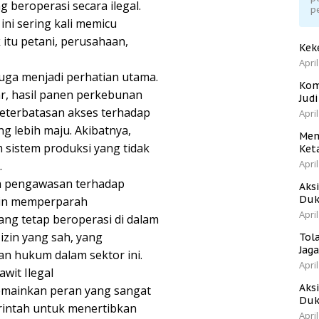
beroperasi secara ilegal.
p
ini sering kali memicu
 itu petani, perusahaan,
Kek
April
juga menjadi perhatian utama.
Kom
, hasil panen perkebunan
Jud
keterbatasan akses terhadap
April
ng lebih maju. Akibatnya,
Men
m sistem produksi yang tidak
Ket
April
.
a pengawasan terhadap
Aks
Duk
akin memperparah
April
ng tetap beroperasi di dalam
izin yang sah, yang
Tol
Jag
 hukum dalam sektor ini.
April
wit Ilegal
Aks
emainkan peran yang sangat
Duk
intah untuk menertibkan
April