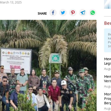
March 13, 2025
SHARE
Ber
Be
k
P
I
Mew
Leg
Augu
Men
Veri
Augu
Mom
Pro
Ber
Augu