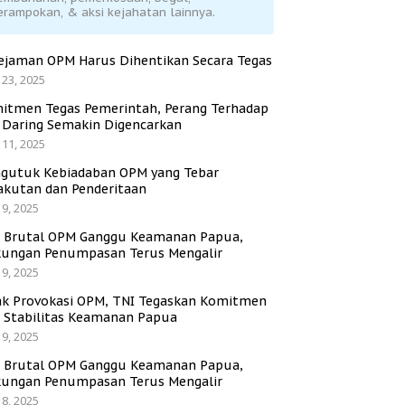
erampokan, & aksi kejahatan lainnya.
ejaman OPM Harus Dihentikan Secara Tegas
 23, 2025
itmen Tegas Pemerintah, Perang Terhadap
i Daring Semakin Digencarkan
 11, 2025
gutuk Kebiadaban OPM yang Tebar
akutan dan Penderitaan
 9, 2025
i Brutal OPM Ganggu Keamanan Papua,
ungan Penumpasan Terus Mengalir
 9, 2025
ak Provokasi OPM, TNI Tegaskan Komitmen
a Stabilitas Keamanan Papua
 9, 2025
i Brutal OPM Ganggu Keamanan Papua,
ungan Penumpasan Terus Mengalir
 8, 2025