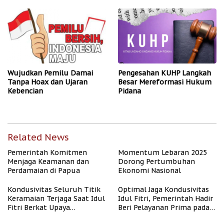
2024 Terbebas Isu SARA dan
Hoaks
Wujudkan Pemilu Damai
Pengesahan KUHP Langkah
Tanpa Hoax dan Ujaran
Besar Mereformasi Hukum
Kebencian
Pidana
Related News
Pemerintah Komitmen
Momentum Lebaran 2025
Menjaga Keamanan dan
Dorong Pertumbuhan
Perdamaian di Papua
Ekonomi Nasional
Kondusivitas Seluruh Titik
Optimal Jaga Kondusivitas
Keramaian Terjaga Saat Idul
Idul Fitri, Pemerintah Hadir
Fitri Berkat Upaya
Beri Pelayanan Prima pada
Pemerintah
Masyarakat