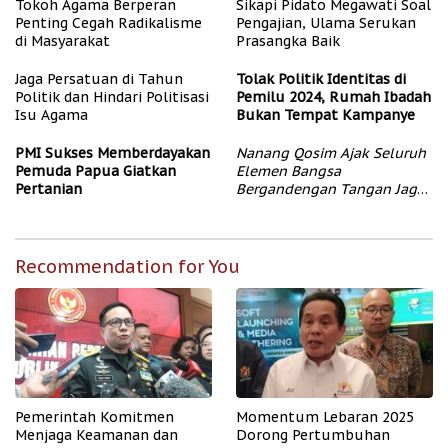
Tokoh Agama Berperan
Sikapi Pidato Megawati Soal
Penting Cegah Radikalisme
Pengajian, Ulama Serukan
di Masyarakat
Prasangka Baik
Jaga Persatuan di Tahun
Tolak Politik Identitas di
Politik dan Hindari Politisasi
Pemilu 2024, Rumah Ibadah
Isu Agama
Bukan Tempat Kampanye
PMI Sukses Memberdayakan
Nanang Qosim Ajak Seluruh
Pemuda Papua Giatkan
Elemen Bangsa
Pertanian
Bergandengan Tangan Jaga
Tahun Politik dan Pemilu
2024 Terbebas Isu SARA dan
Hoaks
Recommendation for You
Pemerintah Komitmen
Momentum Lebaran 2025
Menjaga Keamanan dan
Dorong Pertumbuhan