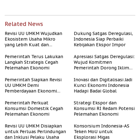
Related News
Revisi UU UMKM Wujudkan
Dukung Satgas Deregulasi,
Ekosistem Usaha Mikro
Indonesia Siap Perbaiki
yang Lebih Kuat dan
Kebijakan Ekspor Impor
Kompetitif
Pemerintah Terus Lakukan
Apresiasi Satgas Deregulasi:
Langkah Strategis Cegah
Wujud Komitmen
Pelemahan Ekonomi
Pemerintah Dorong Iklim
Usaha
Pemerintah Siapkan Revisi
Inovasi dan Digitalisasi Jadi
UU UMKM Demi
Kunci Ekonomi Indonesia
Pemberdayaan Ekonomi
Hadapi Badai Global
Mikro
Pemerintah Perkuat
Strategi Ekspor dan
Konsumsi Domestik Cegah
Konsumsi RI Redam Potensi
Pelemahan Ekonomi
Pelemahan Ekonomi
Revisi UU UMKM Disiapkan
Konsorsium Indonesia-AS
untuk Perluas Perlindungan
Teken MoU untuk
dan Inklusi Pelaku Usaha
Eksplorasi Migas