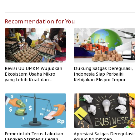
Recommendation for You
Revisi UU UMKM Wujudkan
Dukung Satgas Deregulasi,
Ekosistem Usaha Mikro
Indonesia Siap Perbaiki
yang Lebih Kuat dan
Kebijakan Ekspor Impor
Kompetitif
Pemerintah Terus Lakukan
Apresiasi Satgas Deregulasi:
Langkah Strategis Cegah
Wujud Komitmen