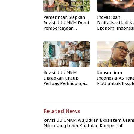
Pemerintah Siapkan
Inovasi dan
Revisi UU UMKM Demi
Digitalisasi Jadi K
Pemberdayaan
Ekonomi Indones
Ekonomi Mikro
Hadapi Badai Glob
Revisi UU UMKM
Konsorsium
Disiapkan untuk
Indonesia-AS Tek
Perluas Perlindungan
MoU untuk Ekspl
dan Inklusi Pelaku
Migas
Usaha
Related News
Revisi UU UMKM Wujudkan Ekosistem Usah
Mikro yang Lebih Kuat dan Kompetitif