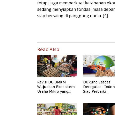
tetapi juga memperkuat ketahanan ekon
sedang menyiapkan fondasi masa depan: 
siap bersaing di panggung dunia. [^]
Read Also
Revisi UU UMKM
Dukung Satgas
Wujudkan Ekosistem
Deregulasi, Indon
Usaha Mikro yang
Siap Perbaiki
Lebih Kuat dan
Kebijakan Ekspor
Kompetitif
Impor