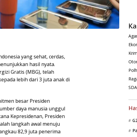
Ka
Agam
Ekon
Krim
ndonesia yang sehat, cerdas,
Oto
menunjukkan hasil nyata.
Pol
izi Gratis (MBG), telah
Rag
pada lebih dari 3 juta anak di
SDA 
itmen besar Presiden
Ha
umber daya manusia unggul
stana Kepresidenan, Presiden
G
lah langkah awal menuju
P
angkau 82,9 juta penerima