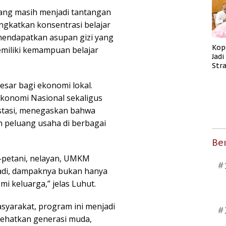
ang masih menjadi tantangan
ingkatkan konsentrasi belajar
mendapatkan asupan gizi yang
Kop
miliki kemampuan belajar
Jad
Str
Men
Kes
sar bagi ekonomi lokal.
Ekonomi Nasional sekaligus
estasi, menegaskan bahwa
 peluang usaha di berbagai
Ber
—petani, nelayan, UMKM
#
. Jadi, dampaknya bukan hanya
i keluarga,” jelas Luhut.
yarakat, program ini menjadi
#
yehatkan generasi muda,