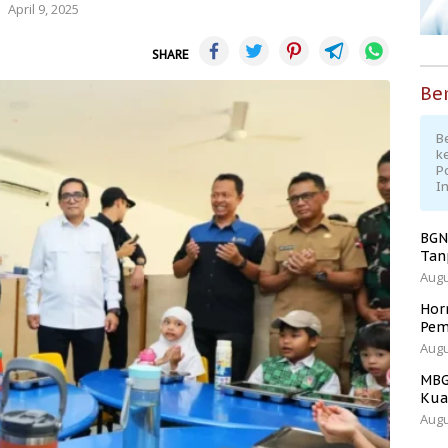
April 9, 2025
SHARE
Ber
Be
k
P
I
BGN
Tan
Augu
Hor
Pem
Augu
MBG
Kua
Augu