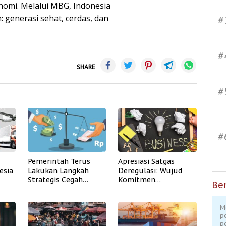
omi. Melalui MBG, Indonesia
generasi sehat, cerdas, dan
#
#
SHARE
#
#
Pemerintah Terus
Apresiasi Satgas
esia
Lakukan Langkah
Deregulasi: Wujud
Strategis Cegah
Komitmen
Ber
Pelemahan Ekonomi
Pemerintah Dorong
Iklim Usaha
M
p
p