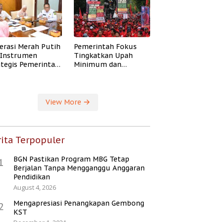
erasi Merah Putih
Pemerintah Fokus
i Instrumen
Tingkatkan Upah
ategis Pemerintah
Minimum dan
ingkatkan
Jaminan Sosial Buruh
ejahteraan Desa
View More
ita Terpopuler
BGN Pastikan Program MBG Tetap
1
Berjalan Tanpa Mengganggu Anggaran
Pendidikan
August 4, 2026
Mengapresiasi Penangkapan Gembong
2
KST