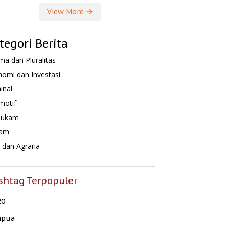
View More
tegori Berita
a dan Pluralitas
omi dan Investasi
inal
motif
hukam
am
dan Agraria
shtag Terpopuler
20
apua