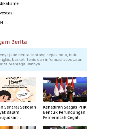
dikalisme
vestasi
KN
gam Berita
enyajikan berita tentang sepak bola, bulu
angkis, basket, tenis dan informasi seputaran
erita olahraga lainnya
an Sentral Sekolah
Kehadiran Satgas PHK
yat dalam
Bentuk Perlindungan
ujudkan
Pemerintah Cegah
idikan Inklusif
Badai PHK