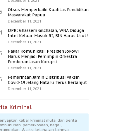
December 1, 2021
Otsus Memperbaiki Kualitas Pendidikan
3
Masyarakat Papua
December 11, 2021
DPR: Ghassem Gilchalan, WNA Diduga
4
Intel Keluar-Masuk RI, BIN Harus Usut!
December 11, 2021
Pakar Komunikasi: Presiden Jokowi
5
Harus Menjadi Pemimpin Orkestra
Pemberantasan Korupsi
December 11, 2021
Pemerintah Jamin Distribusi Vaksin
6
Covid-19 Jelang Nataru Terus Berlanjut
December 11, 2021
ita Kriminal
enyajikan kabar kriminal mulai dari berita
embunuhan, pemerkosaan, begal,
erampokan, & aksi kejahatan lainnya.