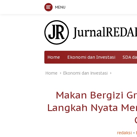
MENU
Skip
to
content
Home
Ekonomi dan Investasi
SDA da
Home
Ekonomi dan Investasi
Makan Bergizi Gr
Langkah Nyata Me
redaksi
-