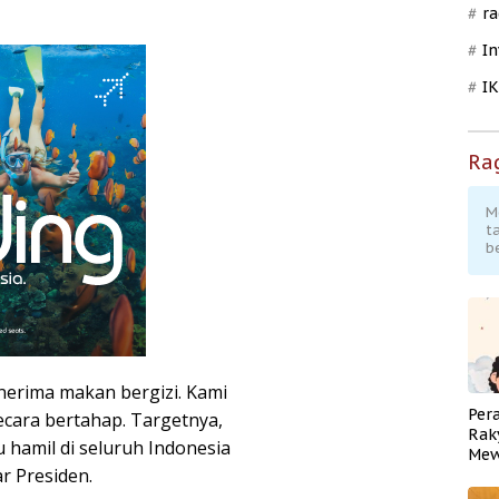
ra
In
I
Ra
M
t
b
enerima makan bergizi. Kami
Per
secara bertahap. Targetnya,
Rak
 hamil di seluruh Indonesia
Mew
r Presiden.
Pend