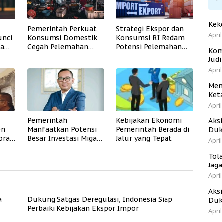
Kek
Pemerintah Perkuat
Strategi Ekspor dan
April
unci
Konsumsi Domestik
Konsumsi RI Redam
ia
Cegah Pelemahan
Potensi Pelemahan
Kom
al
Ekonomi
Ekonomi
Jud
April
Men
Ket
April
Pemerintah
Kebijakan Ekonomi
Aks
en
Manfaatkan Potensi
Pemerintah Berada di
Duk
orasi
Besar Investasi Migas
Jalur yang Tepat
April
RI di AS
Tol
Jag
April
Aks
a
Dukung Satgas Deregulasi, Indonesia Siap
Duk
Perbaiki Kebijakan Ekspor Impor
April