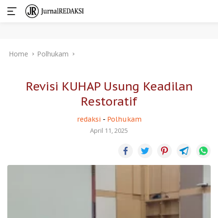
Skip
Home
Polhukam
to
content
Revisi KUHAP Usung Keadilan
Restoratif
redaksi
-
Polhukam
April 11, 2025