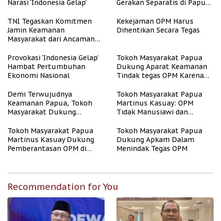
Narasi ‘Indonesia Gelap’
Gerakan Separatis di Papua
Barat Daya
TNI Tegaskan Komitmen
Kekejaman OPM Harus
Jamin Keamanan
Dihentikan Secara Tegas
Masyarakat dari Ancaman
OPM
Provokasi ‘Indonesia Gelap’
Tokoh Masyarakat Papua
Hambat Pertumbuhan
Dukung Aparat Keamanan
Ekonomi Nasional
Tindak tegas OPM Karena
Aksinya Tidak Manusiawi
Demi Terwujudnya
Tokoh Masyarakat Papua
Keamanan Papua, Tokoh
Martinus Kasuay: OPM
Masyarakat Dukung
Tidak Manusiawi dan
Tindakan Tegas Apkam
Meresahkan Masyarakat
Terhadap OPM
Tokoh Masyarakat Papua
Tokoh Masyarakat Papua
Martinus Kasuay Dukung
Dukung Apkam Dalam
Pemberantasan OPM di
Menindak Tegas OPM
Papua
Recommendation for You