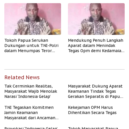
Tokoh Papua Serukan
Mendukung Penuh Langkah
Dukungan untuk TNI-Polri
Aparat dalam Menindak
dalam Menumpas Teror
Tegas Opm demi Kedamaian
OPM
Papua
Related News
Tak Cerminkan Realitas,
Masyarakat Dukung Aparat
Masyarakat Wajib Menolak
Keamanan Tindak Tegas
Narasi ‘Indonesia Gelap’
Gerakan Separatis di Papua
Barat Daya
TNI Tegaskan Komitmen
Kekejaman OPM Harus
Jamin Keamanan
Dihentikan Secara Tegas
Masyarakat dari Ancaman
OPM
Provokasi ‘Indonesia Gelap’
Tokoh Masyarakat Papua