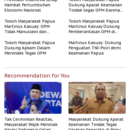
Hambat Pertumbuhan
Dukung Aparat Keamanan
Ekonomi Nasional
Tindak tegas OPM Karena
Aksinya Tidak Manusiawi
Tokoh Masyarakat Papua
Tokoh Masyarakat Papua
Martinus Kasuay: OPM
Martinus Kasuay Dukung
Tidak Manusiawi dan
Pemberantasan OPM di
Meresahkan Masyarakat
Papua
Tokoh Masyarakat Papua
Martinus Kasuay: Dukung
Dukung Apkam Dalam
Penguatan TNI-Polri demi
Menindak Tegas OPM
Keamanan Papua
Recommendation for You
Tak Cerminkan Realitas,
Masyarakat Dukung Aparat
Masyarakat Wajib Menolak
Keamanan Tindak Tegas
Narasi ‘Indonesia Gelap’
Gerakan Separatis di Papua