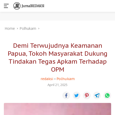
Skip
Home
Polhukam
to
content
Demi Terwujudnya Keamanan
Papua, Tokoh Masyarakat Dukung
Tindakan Tegas Apkam Terhadap
OPM
redaksi
-
Polhukam
April 21, 2025