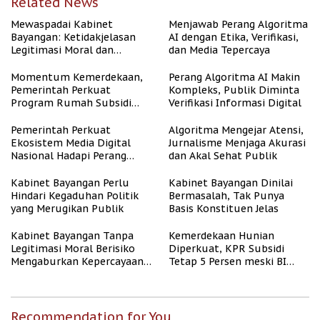
Related News
Mewaspadai Kabinet
Menjawab Perang Algoritma
Bayangan: Ketidakjelasan
AI dengan Etika, Verifikasi,
Legitimasi Moral dan
dan Media Tepercaya
Representasi
Momentum Kemerdekaan,
Perang Algoritma AI Makin
Pemerintah Perkuat
Kompleks, Publik Diminta
Program Rumah Subsidi
Verifikasi Informasi Digital
untuk Masyarakat
Berpenghasilan Rendah
Pemerintah Perkuat
Algoritma Mengejar Atensi,
Ekosistem Media Digital
Jurnalisme Menjaga Akurasi
Nasional Hadapi Perang
dan Akal Sehat Publik
Algoritma AI
Kabinet Bayangan Perlu
Kabinet Bayangan Dinilai
Hindari Kegaduhan Politik
Bermasalah, Tak Punya
yang Merugikan Publik
Basis Konstituen Jelas
Kabinet Bayangan Tanpa
Kemerdekaan Hunian
Legitimasi Moral Berisiko
Diperkuat, KPR Subsidi
Mengaburkan Kepercayaan
Tetap 5 Persen meski BI
Publik
Rate Naik
Recommendation for You