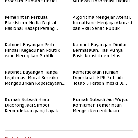
Program Rumah Subsidi
Verifikasi Informasi Digital
untuk Masyarakat
Berpenghasilan Rendah
Pemerintah Perkuat
Algoritma Mengejar Atensi,
Ekosistem Media Digital
Jurnalisme Menjaga Akurasi
Nasional Hadapi Perang
dan Akal Sehat Publik
Algoritma AI
Kabinet Bayangan Perlu
Kabinet Bayangan Dinilai
Hindari Kegaduhan Politik
Bermasalah, Tak Punya
yang Merugikan Publik
Basis Konstituen Jelas
Kabinet Bayangan Tanpa
Kemerdekaan Hunian
Legitimasi Moral Berisiko
Diperkuat, KPR Subsidi
Mengaburkan Kepercayaan
Tetap 5 Persen meski BI
Publik
Rate Naik
Rumah Subsidi Hijau
Rumah Subsidi Jadi Wujud
Didorong Jadi Simbol
Komitmen Pemerintah
Kemerdekaan yang Layak
Mengisi Kemerdekaan
dan Asri
dengan Kesejahteraan