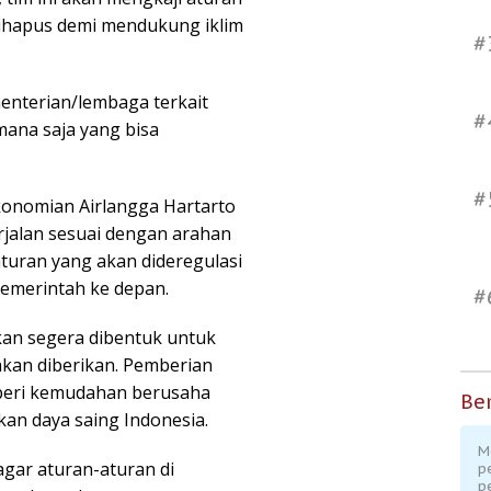
dihapus demi mendukung iklim
#
enterian/lembaga terkait
#
mana saja yang bisa
#
konomian Airlangga Hartarto
jalan sesuai dengan arahan
turan yang akan dideregulasi
pemerintah ke depan.
#
kan segera dibentuk untuk
akan diberikan. Pemberian
mberi kemudahan berusaha
Ber
kan daya saing Indonesia.
M
agar aturan-aturan di
p
p