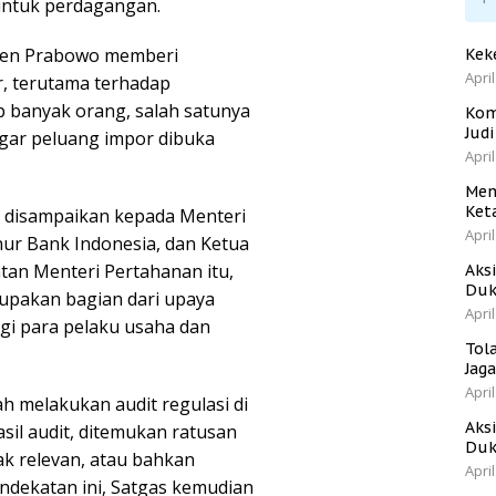
 untuk perdagangan.
iden Prabowo memberi
Kek
April
, terutama terhadap
 banyak orang, salah satunya
Kom
Jud
gar peluang impor dibuka
April
Men
Ket
h disampaikan kepada Menteri
April
ur Bank Indonesia, dan Ketua
an Menteri Pertahanan itu,
Aks
Duk
upakan bagian dari upaya
April
i para pelaku usaha dan
Tol
Jag
April
h melakukan audit regulasi di
Aks
asil audit, ditemukan ratusan
Duk
dak relevan, atau bahkan
April
endekatan ini, Satgas kemudian