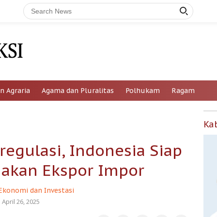
n Agraria
Agama dan Pluralitas
Polhukam
Ragam
Ka
egulasi, Indonesia Siap
ijakan Ekspor Impor
Ekonomi dan Investasi
April 26, 2025