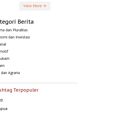
View More
tegori Berita
a dan Pluralitas
omi dan Investasi
inal
motif
hukam
am
dan Agraria
shtag Terpopuler
20
apua