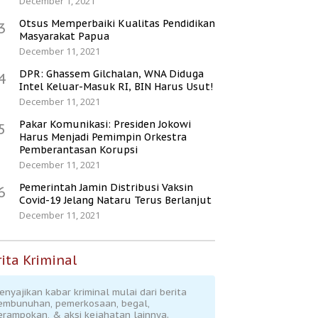
December 1, 2021
Otsus Memperbaiki Kualitas Pendidikan
3
Masyarakat Papua
December 11, 2021
DPR: Ghassem Gilchalan, WNA Diduga
4
Intel Keluar-Masuk RI, BIN Harus Usut!
December 11, 2021
Pakar Komunikasi: Presiden Jokowi
5
Harus Menjadi Pemimpin Orkestra
Pemberantasan Korupsi
December 11, 2021
Pemerintah Jamin Distribusi Vaksin
6
Covid-19 Jelang Nataru Terus Berlanjut
December 11, 2021
ita Kriminal
enyajikan kabar kriminal mulai dari berita
embunuhan, pemerkosaan, begal,
erampokan, & aksi kejahatan lainnya.