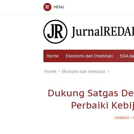
MENU
Skip
to
content
Home
Ekonomi dan Investasi
SDA da
Home
Ekonomi dan Investasi
Dukung Satgas Der
Perbaiki Keb
redaksi
-