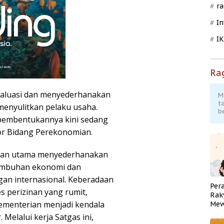
ra
In
I
Ra
valuasi dan menyederhanakan
M
t
 menyulitkan pelaku usaha.
b
 pembentukannya kini sedang
or Bidang Perekonomian.
juan utama menyederhanakan
umbuhan ekonomi dan
gan internasional. Keberadaan
Per
s perizinan yang rumit,
Rak
kementerian menjadi kendala
Mew
Pend
Melalui kerja Satgas ini,