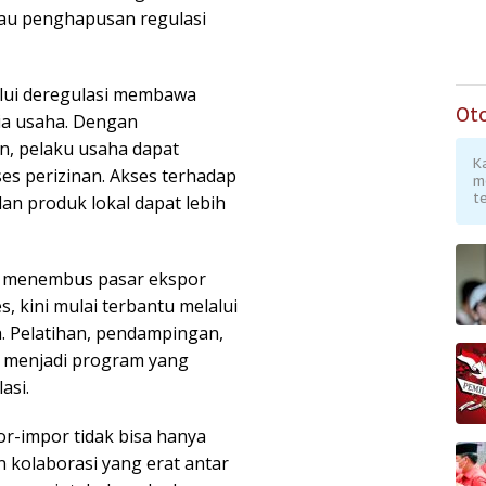
u penghapusan regulasi
alui deregulasi membawa
Ot
nia usaha. Dengan
n, pelaku usaha dapat
K
s perizinan. Akses terhadap
m
te
an produk lokal dapat lebih
it menembus pasar ekspor
, kini mulai terbantu melalui
h. Pelatihan, pendampingan,
 menjadi program yang
asi.
or-impor tidak bisa hanya
 kolaborasi yang erat antar