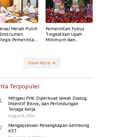
erasi Merah Putih
Pemerintah Fokus
i Instrumen
Tingkatkan Upah
ategis Pemerintah
Minimum dan
ingkatkan
Jaminan Sosial Buruh
ejahteraan Desa
View More
ita Terpopuler
Mitigasi PHK Diperkuat lewat Dialog,
1
Insentif Bisnis, dan Perlindungan
Tenaga Kerja
August 8, 2026
Mengapresiasi Penangkapan Gembong
2
KST