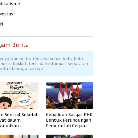
dikalisme
vestasi
KN
gam Berita
enyajikan berita tentang sepak bola, bulu
angkis, basket, tenis dan informasi seputaran
erita olahraga lainnya
an Sentral Sekolah
Kehadiran Satgas PHK
yat dalam
Bentuk Perlindungan
ujudkan
Pemerintah Cegah
idikan Inklusif
Badai PHK