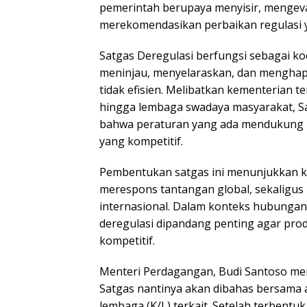
pemerintah berupaya menyisir, mengeva
merekomendasikan perbaikan regulasi
Satgas Deregulasi berfungsi sebagai koo
meninjau, menyelaraskan, dan menghapu
tidak efisien. Melibatkan kementerian te
hingga lembaga swadaya masyarakat, Sa
bahwa peraturan yang ada mendukung 
yang kompetitif.
Pembentukan satgas ini menunjukkan k
merespons tantangan global, sekaligus
internasional. Dalam konteks hubunga
deregulasi dipandang penting agar pro
kompetitif.
Menteri Perdagangan, Budi Santoso me
Satgas nantinya akan dibahas bersama 
lembaga (K/L) terkait. Setelah terbentuk