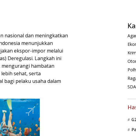
Ka
 nasional dan meningkatkan
Agam
 Indonesia menunjukkan
Ekon
jakan ekspor-impor melalui
Krim
s) Deregulasi. Langkah ini
Oto
uk mengurangi hambatan
Pol
lebih sehat, serta
Rag
l bagi pelaku usaha dalam
SDA 
Ha
G
P