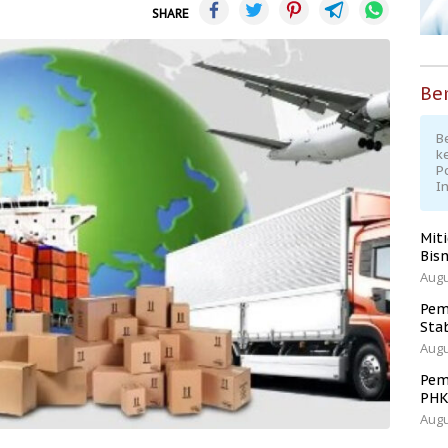
SHARE
Ber
Be
k
P
I
Mit
Bisn
Augu
Pem
Sta
Augu
Pem
PH
Augu