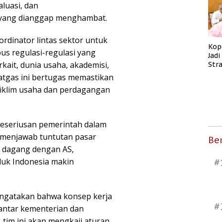
luasi, dan
 yang dianggap menghambat.
rdinator lintas sektor untuk
Kop
s regulasi-regulasi yang
Jad
rkait, dunia usaha, akademisi,
Str
Men
tgas ini bertugas memastikan
Kes
iklim usaha dan perdagangan
eseriusan pemerintah dalam
 menjawab tuntutan pasar
Ber
n dagang dengan AS,
duk Indonesia makin
#
ngatakan bahwa konsep kerja
#
antar kementerian dan
, tim ini akan mengkaji aturan