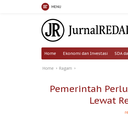
MENU
Skip
to
content
Home
Ekonomi dan Investasi
SDA da
Home
Ragam
Pemerintah Perl
Lewat R
r