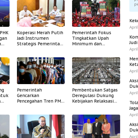
p
Kek
April
 PHK
Koperasi Merah Putih
Pemerintah Fokus
Kom
gan
Jadi Instrumen
Tingkatkan Upah
Jud
h
Strategis Pemerintah
Minimum dan
April
Meningkatkan
Jaminan Sosial Buruh
Kesejahteraan Desa
Men
Ket
April
Aks
Duk
ng
Pemerintah
Pembentukan Satgas
April
ntuk
Gencarkan
Deregulasi Dukung
n
Pencegahan Tren PMI
Kebijakan Relaksasi
Tol
Menjadi Operator Judi
TKDN
Jag
Daring
April
Aks
Duk
April