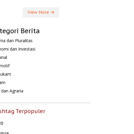
View More
tegori Berita
a dan Pluralitas
omi dan Investasi
inal
motif
hukam
am
dan Agraria
shtag Terpopuler
20
apua