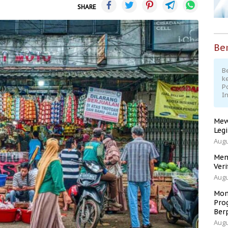
SHARE
Ber
Be
k
P
I
Mew
Leg
Augu
Men
Veri
Augu
Mom
Pro
Ber
Augu