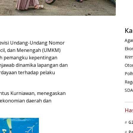
Ka
Agam
revisi Undang-Undang Nomor
Ekon
ecil, dan Menengah (UMKM)
Krim
ah pemangku kepentingan
menjawab dinamika lapangan dan
Oto
dayaan terhadap pelaku
Pol
Rag
SDA 
antus Kurniawan, menegaskan
ekonomian daerah dan
Ha
G
P