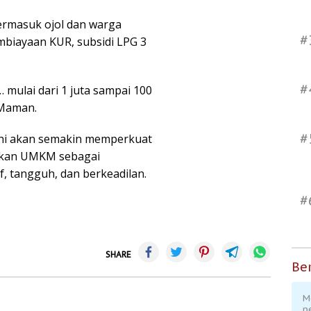
ermasuk ojol dan warga
#
biayaan KUR, subsidi LPG 3
#
mulai dari 1 juta sampai 100
 Maman.
#
ini akan semakin memperkuat
dikan UMKM sebagai
, tangguh, dan berkeadilan.
#
SHARE
Ber
M
p