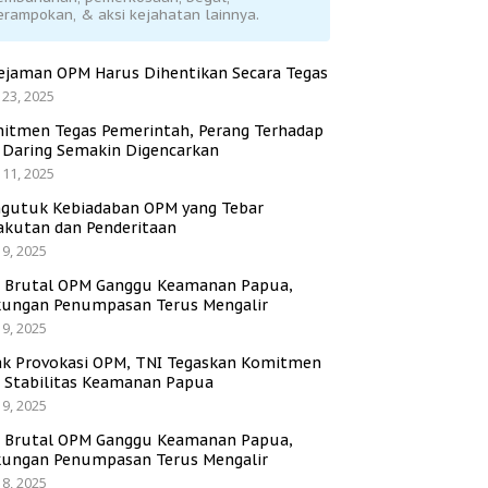
erampokan, & aksi kejahatan lainnya.
ejaman OPM Harus Dihentikan Secara Tegas
 23, 2025
itmen Tegas Pemerintah, Perang Terhadap
i Daring Semakin Digencarkan
 11, 2025
gutuk Kebiadaban OPM yang Tebar
akutan dan Penderitaan
 9, 2025
i Brutal OPM Ganggu Keamanan Papua,
ungan Penumpasan Terus Mengalir
 9, 2025
ak Provokasi OPM, TNI Tegaskan Komitmen
a Stabilitas Keamanan Papua
 9, 2025
i Brutal OPM Ganggu Keamanan Papua,
ungan Penumpasan Terus Mengalir
 8, 2025