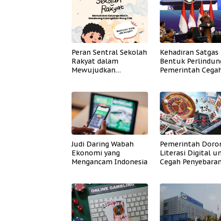
Peran Sentral Sekolah
Kehadiran Satgas
Rakyat dalam
Bentuk Perlindun
Mewujudkan
Pemerintah Cega
Pendidikan Inklusif
Badai PHK
Judi Daring Wabah
Pemerintah Doro
Ekonomi yang
Literasi Digital u
Mengancam Indonesia
Cegah Penyebara
Judi Daring di
Masyarakat