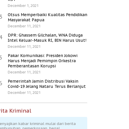
December 1, 2021
Otsus Memperbaiki Kualitas Pendidikan
3
Masyarakat Papua
December 11, 2021
DPR: Ghassem Gilchalan, WNA Diduga
4
Intel Keluar-Masuk RI, BIN Harus Usut!
December 11, 2021
Pakar Komunikasi: Presiden Jokowi
5
Harus Menjadi Pemimpin Orkestra
Pemberantasan Korupsi
December 11, 2021
Pemerintah Jamin Distribusi Vaksin
6
Covid-19 Jelang Nataru Terus Berlanjut
December 11, 2021
ita Kriminal
enyajikan kabar kriminal mulai dari berita
embunuhan, pemerkosaan, begal,