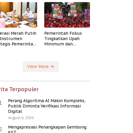
erasi Merah Putih
Pemerintah Fokus
i Instrumen
Tingkatkan Upah
ategis Pemerintah
Minimum dan
ingkatkan
Jaminan Sosial Buruh
ejahteraan Desa
View More
ita Terpopuler
Perang Algoritma AI Makin Kompleks,
1
Publik Diminta Verifikasi Informasi
Digital
August 6, 2026
Mengapresiasi Penangkapan Gembong
2
KST