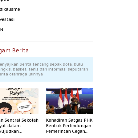
dikalisme
vestasi
KN
gam Berita
enyajikan berita tentang sepak bola, bulu
angkis, basket, tenis dan informasi seputaran
erita olahraga lainnya
an Sentral Sekolah
Kehadiran Satgas PHK
yat dalam
Bentuk Perlindungan
ujudkan
Pemerintah Cegah
idikan Inklusif
Badai PHK