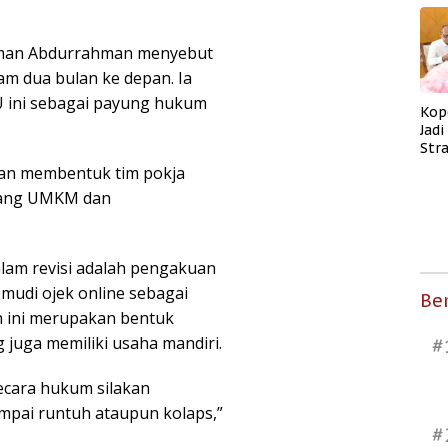
aman Abdurrahman menyebut
am dua bulan ke depan. Ia
 ini sebagai payung hukum
Kop
Jad
Str
Men
akan membentuk tim pokja
Kes
dang UMKM dan
alam revisi adalah pengakuan
mudi ojek online sebagai
Ber
 ini merupakan bentuk
 juga memiliki usaha mandiri.
#
ecara hukum silakan
mpai runtuh ataupun kolaps,”
#