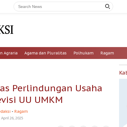
n Agraria
Agama dan Pluralitas
Polhukam
Ragam
Ka
uas Perlindungan Usaha
evisi UU UMKM
edaksi
-
Ragam
April 26, 2025