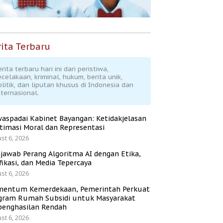
ita Terbaru
rita terbaru hari ini dari peristiwa,
ecelakaan, kriminal, hukum, berita unik,
olitik, dan liputan khusus di Indonesia dan
nternasional.
aspadai Kabinet Bayangan: Ketidakjelasan
itimasi Moral dan Representasi
st 6, 2026
jawab Perang Algoritma AI dengan Etika,
fikasi, dan Media Tepercaya
st 6, 2026
entum Kemerdekaan, Pemerintah Perkuat
gram Rumah Subsidi untuk Masyarakat
penghasilan Rendah
st 6, 2026