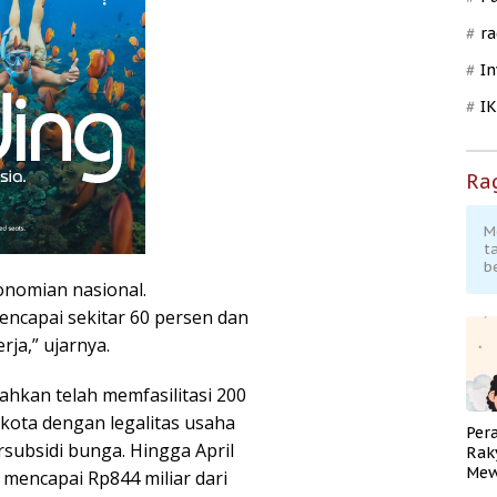
ra
In
I
Ra
M
t
b
nomian nasional.
encapai sekitar 60 persen dan
rja,” ujarnya.
ahkan telah memfasilitasi 200
kota dengan legalitas usaha
Per
rsubsidi bunga. Hingga April
Rak
Mew
r mencapai Rp844 miliar dari
Pend