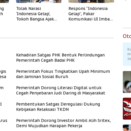
ng
Tolak Narasi
Respons “Indonesia
ih
‘Indonesia Gelap’,
Gelap”, Pakar
Tokoh Bangsa Ajak
Komunikasi UI Imbau
n
Publik Pilih
Masyarakat Tidak
Optimisme
Terjebak Narasi
Pesimistis
Ot
K
m
Kehadiran Satgas PHK Bentuk Perlindungan
te
Pemerintah Cegah Badai PHK
gis
Pemerintah Fokus Tingkatkan Upah Minimum
esa
dan Jaminan Sosial Buruh
am
Pemerintah Dorong Literasi Digital untuk
Cegah Penyebaran Judi Daring di Masyarakat
I
Pembentukan Satgas Deregulasi Dukung
Kebijakan Relaksasi TKDN
Arus
Pemerintah Dorong Investor Ambil Alih Sritex,
Demi Wujudkan Harapan Pekerja