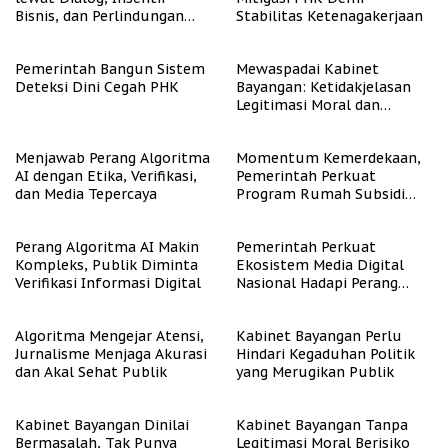
Bisnis, dan Perlindungan
Stabilitas Ketenagakerjaan
Tenaga Kerja
Pemerintah Bangun Sistem
Mewaspadai Kabinet
Deteksi Dini Cegah PHK
Bayangan: Ketidakjelasan
Legitimasi Moral dan
Representasi
Menjawab Perang Algoritma
Momentum Kemerdekaan,
AI dengan Etika, Verifikasi,
Pemerintah Perkuat
dan Media Tepercaya
Program Rumah Subsidi
untuk Masyarakat
Berpenghasilan Rendah
Perang Algoritma AI Makin
Pemerintah Perkuat
Kompleks, Publik Diminta
Ekosistem Media Digital
Verifikasi Informasi Digital
Nasional Hadapi Perang
Algoritma AI
Algoritma Mengejar Atensi,
Kabinet Bayangan Perlu
Jurnalisme Menjaga Akurasi
Hindari Kegaduhan Politik
dan Akal Sehat Publik
yang Merugikan Publik
Kabinet Bayangan Dinilai
Kabinet Bayangan Tanpa
Bermasalah, Tak Punya
Legitimasi Moral Berisiko