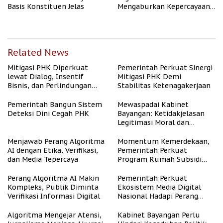
Basis Konstituen Jelas
Mengaburkan Kepercayaan
Publik
Related News
Mitigasi PHK Diperkuat
Pemerintah Perkuat Sinergi
lewat Dialog, Insentif
Mitigasi PHK Demi
Bisnis, dan Perlindungan
Stabilitas Ketenagakerjaan
Tenaga Kerja
Pemerintah Bangun Sistem
Mewaspadai Kabinet
Deteksi Dini Cegah PHK
Bayangan: Ketidakjelasan
Legitimasi Moral dan
Representasi
Menjawab Perang Algoritma
Momentum Kemerdekaan,
AI dengan Etika, Verifikasi,
Pemerintah Perkuat
dan Media Tepercaya
Program Rumah Subsidi
untuk Masyarakat
Berpenghasilan Rendah
Perang Algoritma AI Makin
Pemerintah Perkuat
Kompleks, Publik Diminta
Ekosistem Media Digital
Verifikasi Informasi Digital
Nasional Hadapi Perang
Algoritma AI
Algoritma Mengejar Atensi,
Kabinet Bayangan Perlu