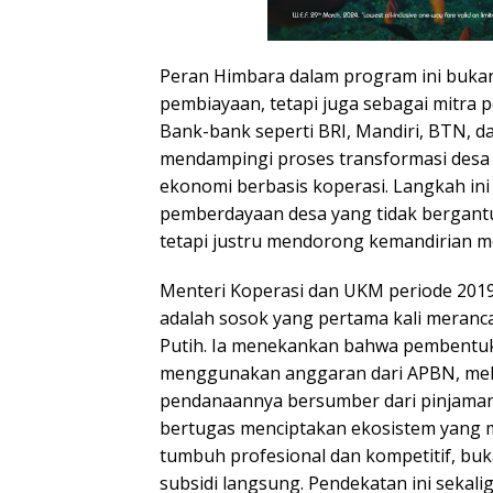
Peran Himbara dalam program ini bukan
pembiayaan, tetapi juga sebagai mitra
Bank-bank seperti BRI, Mandiri, BTN, d
mendampingi proses transformasi desa 
ekonomi berbasis koperasi. Langkah ini
pemberdayaan desa yang tidak bergant
tetapi justru mendorong kemandirian me
Menteri Koperasi dan UKM periode 2019
adalah sosok yang pertama kali meran
Putih. Ia menekankan bahwa pembentuka
menggunakan anggaran dari APBN, mel
pendanaannya bersumber dari pinjama
bertugas menciptakan ekosistem yang 
tumbuh profesional dan kompetitif, bu
subsidi langsung. Pendekatan ini seka