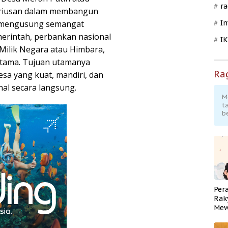
ra
eriusan dalam membangun
i mengusung semangat
In
emerintah, perbankan nasional
I
ilik Negara atau Himbara,
utama. Tujuan utamanya
Ra
sa yang kuat, mandiri, dan
al secara langsung.
M
t
b
Per
Rak
Mew
Pend