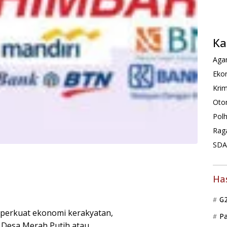
Ka
Agam
Ekon
Krim
Oto
Pol
Rag
SDA 
Ha
G
perkuat ekonomi kerakyatan,
P
i Desa Merah Putih atau