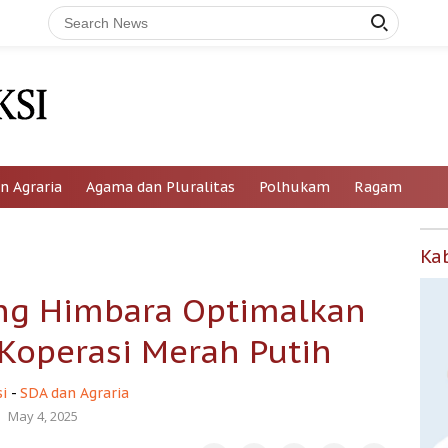
n Agraria
Agama dan Pluralitas
Polhukam
Ragam
Ka
ng Himbara Optimalkan
operasi Merah Putih
i
-
SDA dan Agraria
May 4, 2025