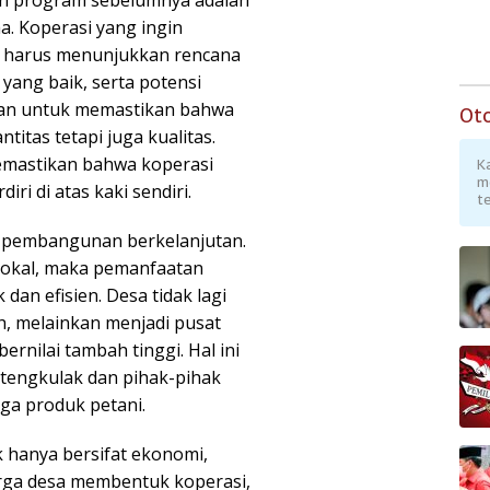
. Koperasi yang ingin
 harus menunjukkan rencana
yang baik, serta potensi
ukan untuk memastikan bahwa
Ot
titas tetapi juga kualitas.
mastikan bahwa koperasi
K
m
i di atas kaki sendiri.
te
ip pembangunan berkelanjutan.
 lokal, maka pemanfaatan
 dan efisien. Desa tidak lagi
, melainkan menjadi pusat
rnilai tambah tinggi. Hal ini
tengkulak dan pihak-pihak
ga produk petani.
k hanya bersifat ekonomi,
warga desa membentuk koperasi,