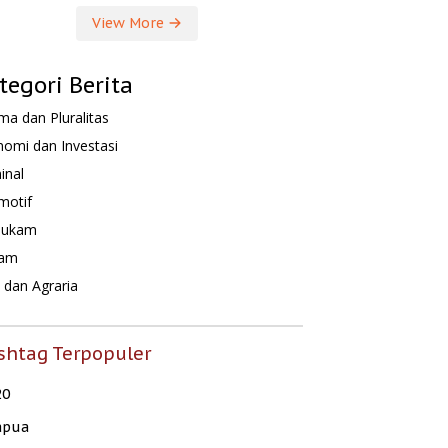
View More
tegori Berita
a dan Pluralitas
omi dan Investasi
inal
motif
hukam
am
dan Agraria
shtag Terpopuler
20
apua