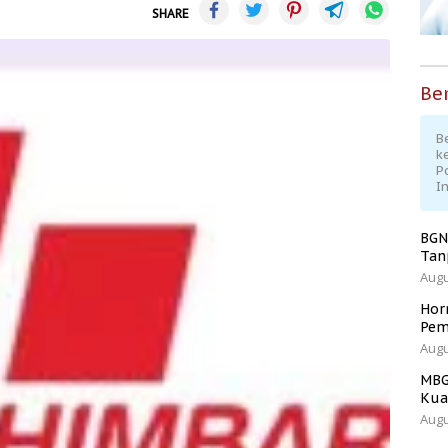
SHARE
Ber
Be
k
P
I
BGN
Tan
Augu
Hor
Pem
Augu
MBG
Kua
Augu