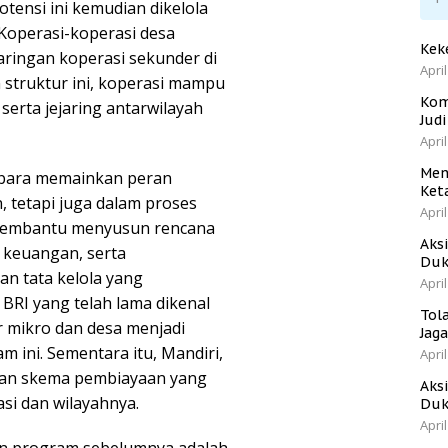
otensi ini kemudian dikelola
. Koperasi-koperasi desa
Kek
aringan koperasi sekunder di
April
 struktur ini, koperasi mampu
Kom
erta jejaring antarwilayah
Jud
April
Men
bara memainkan peran
Ket
 tetapi juga dalam proses
April
 membantu menyusun rencana
Aks
 keuangan, serta
Duk
n tata kelola yang
April
 BRI yang telah lama dikenal
Tol
r mikro dan desa menjadi
Jag
ini. Sementara itu, Mandiri,
April
kan skema pembiayaan yang
Aks
si dan wilayahnya.
Duk
April
an program sebelumnya adalah