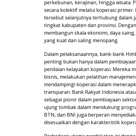
perkebunan, kerajinan, hingga wisata. P
secara kolektif melalui koperasi primer
tersebut selanjutnya terhubung dalam j
tingkat kabupaten dan provinsi. Dengan
membangun skala ekonomi, daya saing, s
yang kuat dan saling menopang.
Dalam pelaksanaannya, bank-bank Him
penting bukan hanya dalam pembiayaan,
penilaian kelayakan koperasi. Mereka
bisnis, melakukan pelatihan manajemen
mendampingi koperasi dalam menerapka
transparan. Bank Rakyat Indonesia atau
sebagai pionir dalam pembiayaan sekto
ujung tombak dalam mendukung program 
BTN, dan BNI juga berperan menyedia
disesuaikan dengan karakteristik kopera
Perbedaan utama pendekatan ini deng