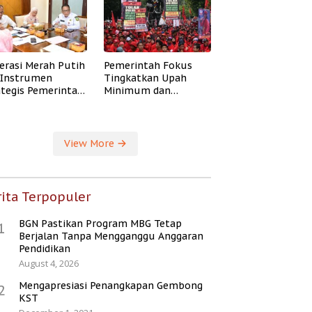
erasi Merah Putih
Pemerintah Fokus
i Instrumen
Tingkatkan Upah
ategis Pemerintah
Minimum dan
ingkatkan
Jaminan Sosial Buruh
ejahteraan Desa
View More
ita Terpopuler
BGN Pastikan Program MBG Tetap
1
Berjalan Tanpa Mengganggu Anggaran
Pendidikan
August 4, 2026
Mengapresiasi Penangkapan Gembong
2
KST