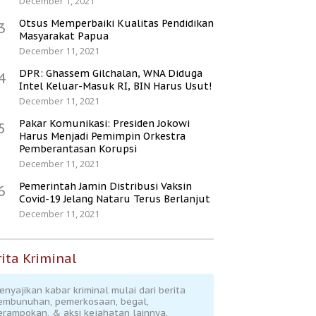
December 1, 2021
Otsus Memperbaiki Kualitas Pendidikan
3
Masyarakat Papua
December 11, 2021
DPR: Ghassem Gilchalan, WNA Diduga
4
Intel Keluar-Masuk RI, BIN Harus Usut!
December 11, 2021
Pakar Komunikasi: Presiden Jokowi
5
Harus Menjadi Pemimpin Orkestra
Pemberantasan Korupsi
December 11, 2021
Pemerintah Jamin Distribusi Vaksin
6
Covid-19 Jelang Nataru Terus Berlanjut
December 11, 2021
ita Kriminal
enyajikan kabar kriminal mulai dari berita
embunuhan, pemerkosaan, begal,
erampokan, & aksi kejahatan lainnya.