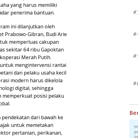
saha yang harus memiliki
#
kadar penerima bantuan.
am ini dilanjutkan oleh
#
t Prabowo-Gibran, Budi Arie
ntuk memperluas cakupan
s sekitar 64 ribu Gapoktan
#
koperasi Merah Putih.
untuk mengintervensi rantai
petani dan pelaku usaha kecil
erasi modern harus dikelola
#
logi digital, sehingga
 memperkuat posisi pelaku
obal.
Ber
n pendekatan dari bawah ke
diajak untuk memetakan
M
p
ektor pertanian, perikanan,
p