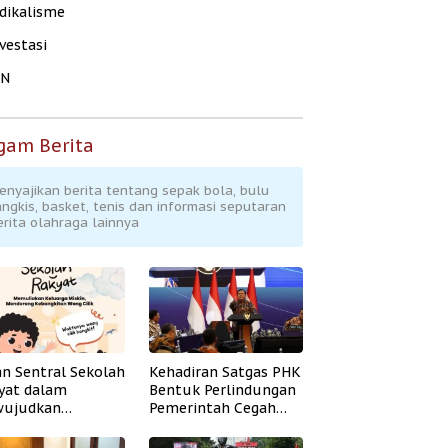
dikalisme
vestasi
KN
gam Berita
enyajikan berita tentang sepak bola, bulu
angkis, basket, tenis dan informasi seputaran
erita olahraga lainnya
an Sentral Sekolah
Kehadiran Satgas PHK
yat dalam
Bentuk Perlindungan
ujudkan
Pemerintah Cegah
idikan Inklusif
Badai PHK