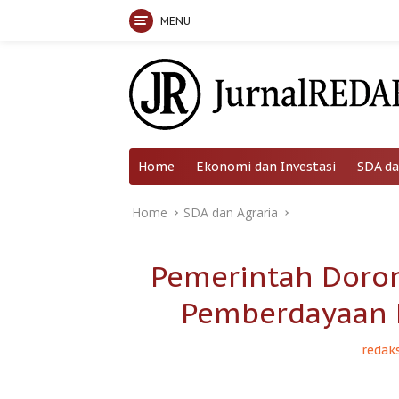
MENU
Skip
to
content
Home
Ekonomi dan Investasi
SDA da
Home
SDA dan Agraria
Pemerintah Doro
Pemberdayaan K
redaks