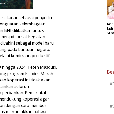
 sekadar sebagai penyedia
 penguatan kelembagaan.
Kop
Jad
an BNI dilibatkan untuk
Str
menjadi pusat kegiatan
Men
Kes
 diyakini sebagai model baru
ung pada bantuan negara,
lalui kemitraan produktif.
 hingga 2024, Teten Masduki,
Ber
cang program Kopdes Merah
n koperasi ini tidak akan
#
ainkan seluruh
n perbankan. Pemerintah
mendukung koperasi agar
kan dengan cara memberi
#
ligus menunjukkan bahwa