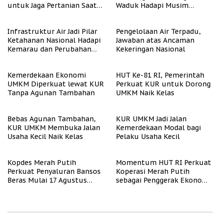
untuk Jaga Pertanian Saat
Waduk Hadapi Musim
Kemarau
Kemarau
Infrastruktur Air Jadi Pilar
Pengelolaan Air Terpadu,
Ketahanan Nasional Hadapi
Jawaban atas Ancaman
Kemarau dan Perubahan
Kekeringan Nasional
Iklim
Kemerdekaan Ekonomi
HUT Ke-81 RI, Pemerintah
UMKM Diperkuat lewat KUR
Perkuat KUR untuk Dorong
Tanpa Agunan Tambahan
UMKM Naik Kelas
Bebas Agunan Tambahan,
KUR UMKM Jadi Jalan
KUR UMKM Membuka Jalan
Kemerdekaan Modal bagi
Usaha Kecil Naik Kelas
Pelaku Usaha Kecil
Kopdes Merah Putih
Momentum HUT RI Perkuat
Perkuat Penyaluran Bansos
Koperasi Merah Putih
Beras Mulai 17 Agustus
sebagai Penggerak Ekonomi
2026
Desa