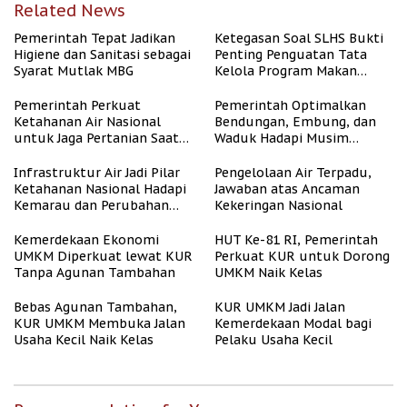
Related News
Pemerintah Tepat Jadikan
Ketegasan Soal SLHS Bukti
Higiene dan Sanitasi sebagai
Penting Penguatan Tata
Syarat Mutlak MBG
Kelola Program Makan
Bergizi Gratis
Pemerintah Perkuat
Pemerintah Optimalkan
Ketahanan Air Nasional
Bendungan, Embung, dan
untuk Jaga Pertanian Saat
Waduk Hadapi Musim
Kemarau
Kemarau
Infrastruktur Air Jadi Pilar
Pengelolaan Air Terpadu,
Ketahanan Nasional Hadapi
Jawaban atas Ancaman
Kemarau dan Perubahan
Kekeringan Nasional
Iklim
Kemerdekaan Ekonomi
HUT Ke-81 RI, Pemerintah
UMKM Diperkuat lewat KUR
Perkuat KUR untuk Dorong
Tanpa Agunan Tambahan
UMKM Naik Kelas
Bebas Agunan Tambahan,
KUR UMKM Jadi Jalan
KUR UMKM Membuka Jalan
Kemerdekaan Modal bagi
Usaha Kecil Naik Kelas
Pelaku Usaha Kecil