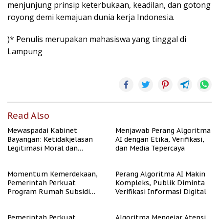
menjunjung prinsip keterbukaan, keadilan, dan gotong
royong demi kemajuan dunia kerja Indonesia.
)* Penulis merupakan mahasiswa yang tinggal di
Lampung
Read Also
Mewaspadai Kabinet
Menjawab Perang Algoritma
Bayangan: Ketidakjelasan
AI dengan Etika, Verifikasi,
Legitimasi Moral dan
dan Media Tepercaya
Representasi
Momentum Kemerdekaan,
Perang Algoritma AI Makin
Pemerintah Perkuat
Kompleks, Publik Diminta
Program Rumah Subsidi
Verifikasi Informasi Digital
untuk Masyarakat
Berpenghasilan Rendah
Pemerintah Perkuat
Algoritma Mengejar Atensi,