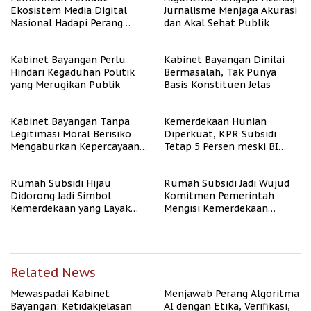
Ekosistem Media Digital
Jurnalisme Menjaga Akurasi
Nasional Hadapi Perang
dan Akal Sehat Publik
Algoritma AI
Kabinet Bayangan Perlu
Kabinet Bayangan Dinilai
Hindari Kegaduhan Politik
Bermasalah, Tak Punya
yang Merugikan Publik
Basis Konstituen Jelas
Kabinet Bayangan Tanpa
Kemerdekaan Hunian
Legitimasi Moral Berisiko
Diperkuat, KPR Subsidi
Mengaburkan Kepercayaan
Tetap 5 Persen meski BI
Publik
Rate Naik
Rumah Subsidi Hijau
Rumah Subsidi Jadi Wujud
Didorong Jadi Simbol
Komitmen Pemerintah
Kemerdekaan yang Layak
Mengisi Kemerdekaan
dan Asri
dengan Kesejahteraan
Related News
Mewaspadai Kabinet
Menjawab Perang Algoritma
Bayangan: Ketidakjelasan
AI dengan Etika, Verifikasi,