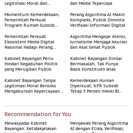
Legitimasi Moral dan
dan Media Tepercaya
Representasi
Momentum Kemerdekaan,
Perang Algoritma AI Makin
Pemerintah Perkuat
Kompleks, Publik Diminta
Program Rumah Subsidi
Verifikasi Informasi Digital
untuk Masyarakat
Berpenghasilan Rendah
Pemerintah Perkuat
Algoritma Mengejar Atensi,
Ekosistem Media Digital
Jurnalisme Menjaga Akurasi
Nasional Hadapi Perang
dan Akal Sehat Publik
Algoritma AI
Kabinet Bayangan Perlu
Kabinet Bayangan Dinilai
Hindari Kegaduhan Politik
Bermasalah, Tak Punya
yang Merugikan Publik
Basis Konstituen Jelas
Kabinet Bayangan Tanpa
Kemerdekaan Hunian
Legitimasi Moral Berisiko
Diperkuat, KPR Subsidi
Mengaburkan Kepercayaan
Tetap 5 Persen meski BI
Publik
Rate Naik
Recommendation for You
Mewaspadai Kabinet
Menjawab Perang Algoritma
Bayangan: Ketidakjelasan
AI dengan Etika, Verifikasi,