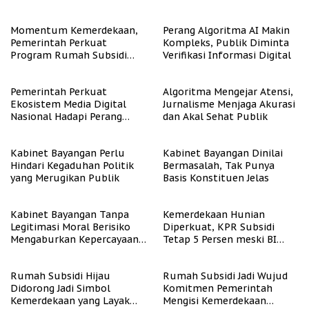
Representasi
Momentum Kemerdekaan,
Perang Algoritma AI Makin
Pemerintah Perkuat
Kompleks, Publik Diminta
Program Rumah Subsidi
Verifikasi Informasi Digital
untuk Masyarakat
Berpenghasilan Rendah
Pemerintah Perkuat
Algoritma Mengejar Atensi,
Ekosistem Media Digital
Jurnalisme Menjaga Akurasi
Nasional Hadapi Perang
dan Akal Sehat Publik
Algoritma AI
Kabinet Bayangan Perlu
Kabinet Bayangan Dinilai
Hindari Kegaduhan Politik
Bermasalah, Tak Punya
yang Merugikan Publik
Basis Konstituen Jelas
Kabinet Bayangan Tanpa
Kemerdekaan Hunian
Legitimasi Moral Berisiko
Diperkuat, KPR Subsidi
Mengaburkan Kepercayaan
Tetap 5 Persen meski BI
Publik
Rate Naik
Rumah Subsidi Hijau
Rumah Subsidi Jadi Wujud
Didorong Jadi Simbol
Komitmen Pemerintah
Kemerdekaan yang Layak
Mengisi Kemerdekaan