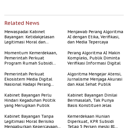
dan Asri
dengan Kesejahteraan
Related News
Mewaspadai Kabinet
Menjawab Perang Algoritma
Bayangan: Ketidakjelasan
AI dengan Etika, Verifikasi,
Legitimasi Moral dan
dan Media Tepercaya
Representasi
Momentum Kemerdekaan,
Perang Algoritma AI Makin
Pemerintah Perkuat
Kompleks, Publik Diminta
Program Rumah Subsidi
Verifikasi Informasi Digital
untuk Masyarakat
Berpenghasilan Rendah
Pemerintah Perkuat
Algoritma Mengejar Atensi,
Ekosistem Media Digital
Jurnalisme Menjaga Akurasi
Nasional Hadapi Perang
dan Akal Sehat Publik
Algoritma AI
Kabinet Bayangan Perlu
Kabinet Bayangan Dinilai
Hindari Kegaduhan Politik
Bermasalah, Tak Punya
yang Merugikan Publik
Basis Konstituen Jelas
Kabinet Bayangan Tanpa
Kemerdekaan Hunian
Legitimasi Moral Berisiko
Diperkuat, KPR Subsidi
Mengaburkan Kepercayaan
Tetap 5 Persen meski BI