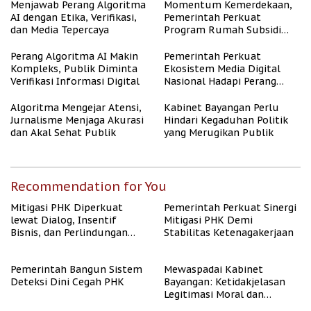
Menjawab Perang Algoritma
Momentum Kemerdekaan,
AI dengan Etika, Verifikasi,
Pemerintah Perkuat
dan Media Tepercaya
Program Rumah Subsidi
untuk Masyarakat
Berpenghasilan Rendah
Perang Algoritma AI Makin
Pemerintah Perkuat
Kompleks, Publik Diminta
Ekosistem Media Digital
Verifikasi Informasi Digital
Nasional Hadapi Perang
Algoritma AI
Algoritma Mengejar Atensi,
Kabinet Bayangan Perlu
Jurnalisme Menjaga Akurasi
Hindari Kegaduhan Politik
dan Akal Sehat Publik
yang Merugikan Publik
Recommendation for You
Mitigasi PHK Diperkuat
Pemerintah Perkuat Sinergi
lewat Dialog, Insentif
Mitigasi PHK Demi
Bisnis, dan Perlindungan
Stabilitas Ketenagakerjaan
Tenaga Kerja
Pemerintah Bangun Sistem
Mewaspadai Kabinet
Deteksi Dini Cegah PHK
Bayangan: Ketidakjelasan
Legitimasi Moral dan
Representasi