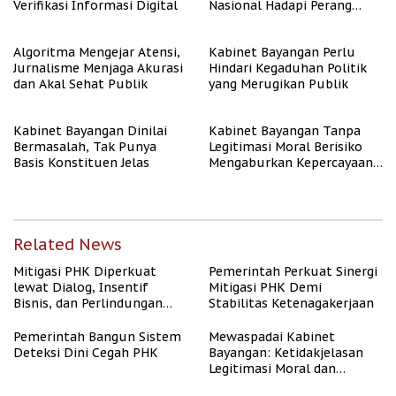
Verifikasi Informasi Digital
Nasional Hadapi Perang
Algoritma AI
Algoritma Mengejar Atensi,
Kabinet Bayangan Perlu
Jurnalisme Menjaga Akurasi
Hindari Kegaduhan Politik
dan Akal Sehat Publik
yang Merugikan Publik
Kabinet Bayangan Dinilai
Kabinet Bayangan Tanpa
Bermasalah, Tak Punya
Legitimasi Moral Berisiko
Basis Konstituen Jelas
Mengaburkan Kepercayaan
Publik
Related News
Mitigasi PHK Diperkuat
Pemerintah Perkuat Sinergi
lewat Dialog, Insentif
Mitigasi PHK Demi
Bisnis, dan Perlindungan
Stabilitas Ketenagakerjaan
Tenaga Kerja
Pemerintah Bangun Sistem
Mewaspadai Kabinet
Deteksi Dini Cegah PHK
Bayangan: Ketidakjelasan
Legitimasi Moral dan
Representasi