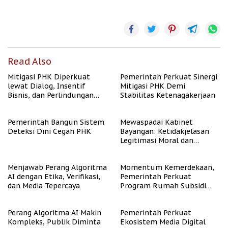
Read Also
Mitigasi PHK Diperkuat
Pemerintah Perkuat Sinergi
lewat Dialog, Insentif
Mitigasi PHK Demi
Bisnis, dan Perlindungan
Stabilitas Ketenagakerjaan
Tenaga Kerja
Pemerintah Bangun Sistem
Mewaspadai Kabinet
Deteksi Dini Cegah PHK
Bayangan: Ketidakjelasan
Legitimasi Moral dan
Representasi
Menjawab Perang Algoritma
Momentum Kemerdekaan,
AI dengan Etika, Verifikasi,
Pemerintah Perkuat
dan Media Tepercaya
Program Rumah Subsidi
untuk Masyarakat
Berpenghasilan Rendah
Perang Algoritma AI Makin
Pemerintah Perkuat
Kompleks, Publik Diminta
Ekosistem Media Digital