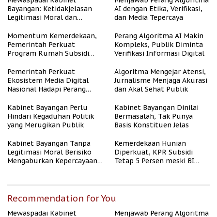
Mewaspadai Kabinet
Menjawab Perang Algoritma
Bayangan: Ketidakjelasan
AI dengan Etika, Verifikasi,
Legitimasi Moral dan
dan Media Tepercaya
Representasi
Momentum Kemerdekaan,
Perang Algoritma AI Makin
Pemerintah Perkuat
Kompleks, Publik Diminta
Program Rumah Subsidi
Verifikasi Informasi Digital
untuk Masyarakat
Berpenghasilan Rendah
Pemerintah Perkuat
Algoritma Mengejar Atensi,
Ekosistem Media Digital
Jurnalisme Menjaga Akurasi
Nasional Hadapi Perang
dan Akal Sehat Publik
Algoritma AI
Kabinet Bayangan Perlu
Kabinet Bayangan Dinilai
Hindari Kegaduhan Politik
Bermasalah, Tak Punya
yang Merugikan Publik
Basis Konstituen Jelas
Kabinet Bayangan Tanpa
Kemerdekaan Hunian
Legitimasi Moral Berisiko
Diperkuat, KPR Subsidi
Mengaburkan Kepercayaan
Tetap 5 Persen meski BI
Publik
Rate Naik
Recommendation for You
Mewaspadai Kabinet
Menjawab Perang Algoritma