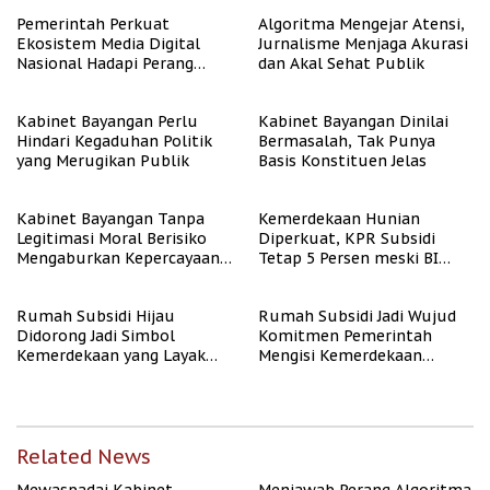
Berpenghasilan Rendah
Pemerintah Perkuat
Algoritma Mengejar Atensi,
Ekosistem Media Digital
Jurnalisme Menjaga Akurasi
Nasional Hadapi Perang
dan Akal Sehat Publik
Algoritma AI
Kabinet Bayangan Perlu
Kabinet Bayangan Dinilai
Hindari Kegaduhan Politik
Bermasalah, Tak Punya
yang Merugikan Publik
Basis Konstituen Jelas
Kabinet Bayangan Tanpa
Kemerdekaan Hunian
Legitimasi Moral Berisiko
Diperkuat, KPR Subsidi
Mengaburkan Kepercayaan
Tetap 5 Persen meski BI
Publik
Rate Naik
Rumah Subsidi Hijau
Rumah Subsidi Jadi Wujud
Didorong Jadi Simbol
Komitmen Pemerintah
Kemerdekaan yang Layak
Mengisi Kemerdekaan
dan Asri
dengan Kesejahteraan
Related News