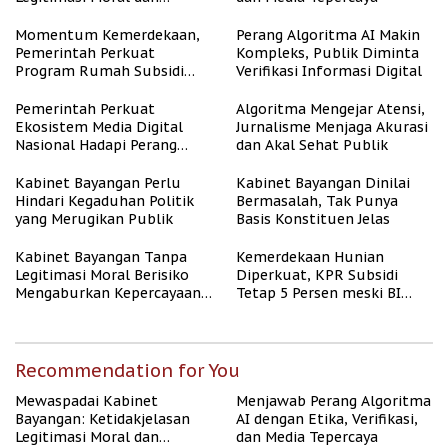
Representasi
Momentum Kemerdekaan,
Perang Algoritma AI Makin
Pemerintah Perkuat
Kompleks, Publik Diminta
Program Rumah Subsidi
Verifikasi Informasi Digital
untuk Masyarakat
Berpenghasilan Rendah
Pemerintah Perkuat
Algoritma Mengejar Atensi,
Ekosistem Media Digital
Jurnalisme Menjaga Akurasi
Nasional Hadapi Perang
dan Akal Sehat Publik
Algoritma AI
Kabinet Bayangan Perlu
Kabinet Bayangan Dinilai
Hindari Kegaduhan Politik
Bermasalah, Tak Punya
yang Merugikan Publik
Basis Konstituen Jelas
Kabinet Bayangan Tanpa
Kemerdekaan Hunian
Legitimasi Moral Berisiko
Diperkuat, KPR Subsidi
Mengaburkan Kepercayaan
Tetap 5 Persen meski BI
Publik
Rate Naik
Recommendation for You
Mewaspadai Kabinet
Menjawab Perang Algoritma
Bayangan: Ketidakjelasan
AI dengan Etika, Verifikasi,
Legitimasi Moral dan
dan Media Tepercaya