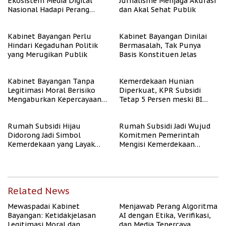
Ekosistem Media Digital
Jurnalisme Menjaga Akurasi
Nasional Hadapi Perang
dan Akal Sehat Publik
Algoritma AI
Kabinet Bayangan Perlu
Kabinet Bayangan Dinilai
Hindari Kegaduhan Politik
Bermasalah, Tak Punya
yang Merugikan Publik
Basis Konstituen Jelas
Kabinet Bayangan Tanpa
Kemerdekaan Hunian
Legitimasi Moral Berisiko
Diperkuat, KPR Subsidi
Mengaburkan Kepercayaan
Tetap 5 Persen meski BI
Publik
Rate Naik
Rumah Subsidi Hijau
Rumah Subsidi Jadi Wujud
Didorong Jadi Simbol
Komitmen Pemerintah
Kemerdekaan yang Layak
Mengisi Kemerdekaan
dan Asri
dengan Kesejahteraan
Related News
Mewaspadai Kabinet
Menjawab Perang Algoritma
Bayangan: Ketidakjelasan
AI dengan Etika, Verifikasi,
Legitimasi Moral dan
dan Media Tepercaya