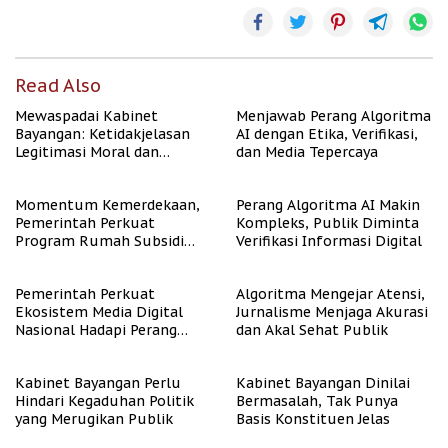
Read Also
Mewaspadai Kabinet
Menjawab Perang Algoritma
Bayangan: Ketidakjelasan
AI dengan Etika, Verifikasi,
Legitimasi Moral dan
dan Media Tepercaya
Representasi
Momentum Kemerdekaan,
Perang Algoritma AI Makin
Pemerintah Perkuat
Kompleks, Publik Diminta
Program Rumah Subsidi
Verifikasi Informasi Digital
untuk Masyarakat
Berpenghasilan Rendah
Pemerintah Perkuat
Algoritma Mengejar Atensi,
Ekosistem Media Digital
Jurnalisme Menjaga Akurasi
Nasional Hadapi Perang
dan Akal Sehat Publik
Algoritma AI
Kabinet Bayangan Perlu
Kabinet Bayangan Dinilai
Hindari Kegaduhan Politik
Bermasalah, Tak Punya
yang Merugikan Publik
Basis Konstituen Jelas