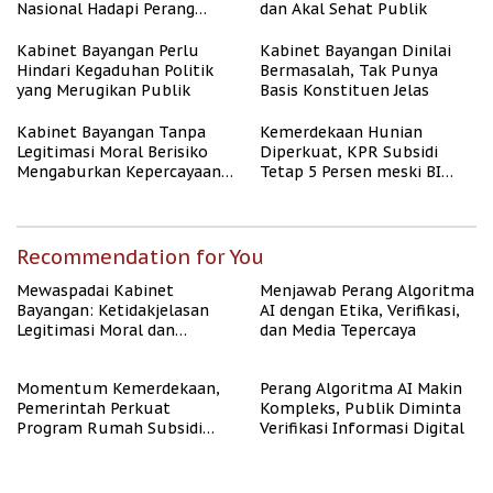
Nasional Hadapi Perang
dan Akal Sehat Publik
Algoritma AI
Kabinet Bayangan Perlu
Kabinet Bayangan Dinilai
Hindari Kegaduhan Politik
Bermasalah, Tak Punya
yang Merugikan Publik
Basis Konstituen Jelas
Kabinet Bayangan Tanpa
Kemerdekaan Hunian
Legitimasi Moral Berisiko
Diperkuat, KPR Subsidi
Mengaburkan Kepercayaan
Tetap 5 Persen meski BI
Publik
Rate Naik
Recommendation for You
Mewaspadai Kabinet
Menjawab Perang Algoritma
Bayangan: Ketidakjelasan
AI dengan Etika, Verifikasi,
Legitimasi Moral dan
dan Media Tepercaya
Representasi
Momentum Kemerdekaan,
Perang Algoritma AI Makin
Pemerintah Perkuat
Kompleks, Publik Diminta
Program Rumah Subsidi
Verifikasi Informasi Digital
untuk Masyarakat
Berpenghasilan Rendah