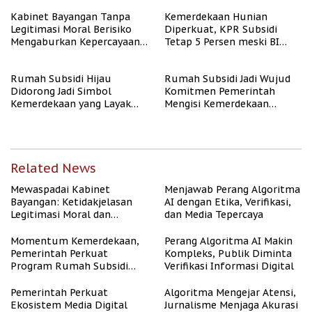
Kabinet Bayangan Tanpa
Kemerdekaan Hunian
Legitimasi Moral Berisiko
Diperkuat, KPR Subsidi
Mengaburkan Kepercayaan
Tetap 5 Persen meski BI
Publik
Rate Naik
Rumah Subsidi Hijau
Rumah Subsidi Jadi Wujud
Didorong Jadi Simbol
Komitmen Pemerintah
Kemerdekaan yang Layak
Mengisi Kemerdekaan
dan Asri
dengan Kesejahteraan
Related News
Mewaspadai Kabinet
Menjawab Perang Algoritma
Bayangan: Ketidakjelasan
AI dengan Etika, Verifikasi,
Legitimasi Moral dan
dan Media Tepercaya
Representasi
Momentum Kemerdekaan,
Perang Algoritma AI Makin
Pemerintah Perkuat
Kompleks, Publik Diminta
Program Rumah Subsidi
Verifikasi Informasi Digital
untuk Masyarakat
Berpenghasilan Rendah
Pemerintah Perkuat
Algoritma Mengejar Atensi,
Ekosistem Media Digital
Jurnalisme Menjaga Akurasi