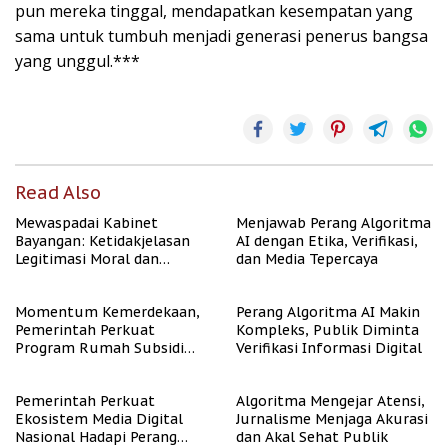
pun mereka tinggal, mendapatkan kesempatan yang
sama untuk tumbuh menjadi generasi penerus bangsa
yang unggul.***
Read Also
Mewaspadai Kabinet
Menjawab Perang Algoritma
Bayangan: Ketidakjelasan
AI dengan Etika, Verifikasi,
Legitimasi Moral dan
dan Media Tepercaya
Representasi
Momentum Kemerdekaan,
Perang Algoritma AI Makin
Pemerintah Perkuat
Kompleks, Publik Diminta
Program Rumah Subsidi
Verifikasi Informasi Digital
untuk Masyarakat
Berpenghasilan Rendah
Pemerintah Perkuat
Algoritma Mengejar Atensi,
Ekosistem Media Digital
Jurnalisme Menjaga Akurasi
Nasional Hadapi Perang
dan Akal Sehat Publik