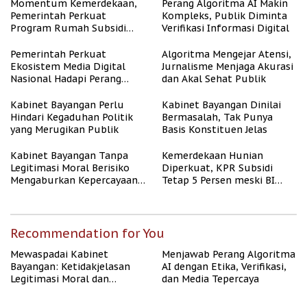
Momentum Kemerdekaan,
Perang Algoritma AI Makin
Pemerintah Perkuat
Kompleks, Publik Diminta
Program Rumah Subsidi
Verifikasi Informasi Digital
untuk Masyarakat
Berpenghasilan Rendah
Pemerintah Perkuat
Algoritma Mengejar Atensi,
Ekosistem Media Digital
Jurnalisme Menjaga Akurasi
Nasional Hadapi Perang
dan Akal Sehat Publik
Algoritma AI
Kabinet Bayangan Perlu
Kabinet Bayangan Dinilai
Hindari Kegaduhan Politik
Bermasalah, Tak Punya
yang Merugikan Publik
Basis Konstituen Jelas
Kabinet Bayangan Tanpa
Kemerdekaan Hunian
Legitimasi Moral Berisiko
Diperkuat, KPR Subsidi
Mengaburkan Kepercayaan
Tetap 5 Persen meski BI
Publik
Rate Naik
Recommendation for You
Mewaspadai Kabinet
Menjawab Perang Algoritma
Bayangan: Ketidakjelasan
AI dengan Etika, Verifikasi,
Legitimasi Moral dan
dan Media Tepercaya
Representasi