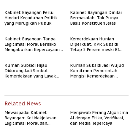
Algoritma AI
Kabinet Bayangan Perlu
Kabinet Bayangan Dinilai
Hindari Kegaduhan Politik
Bermasalah, Tak Punya
yang Merugikan Publik
Basis Konstituen Jelas
Kabinet Bayangan Tanpa
Kemerdekaan Hunian
Legitimasi Moral Berisiko
Diperkuat, KPR Subsidi
Mengaburkan Kepercayaan
Tetap 5 Persen meski BI
Publik
Rate Naik
Rumah Subsidi Hijau
Rumah Subsidi Jadi Wujud
Didorong Jadi Simbol
Komitmen Pemerintah
Kemerdekaan yang Layak
Mengisi Kemerdekaan
dan Asri
dengan Kesejahteraan
Related News
Mewaspadai Kabinet
Menjawab Perang Algoritma
Bayangan: Ketidakjelasan
AI dengan Etika, Verifikasi,
Legitimasi Moral dan
dan Media Tepercaya
Representasi