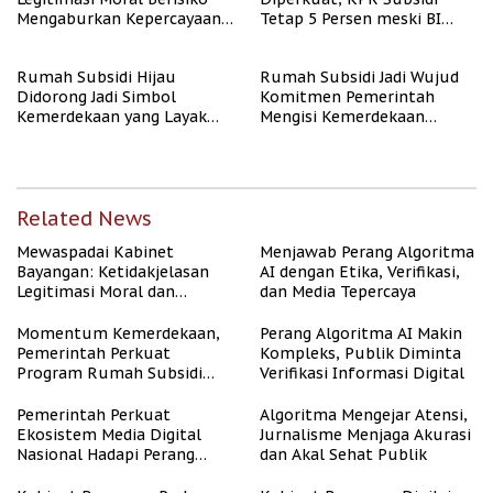
Mengaburkan Kepercayaan
Tetap 5 Persen meski BI
Publik
Rate Naik
Rumah Subsidi Hijau
Rumah Subsidi Jadi Wujud
Didorong Jadi Simbol
Komitmen Pemerintah
Kemerdekaan yang Layak
Mengisi Kemerdekaan
dan Asri
dengan Kesejahteraan
Related News
Mewaspadai Kabinet
Menjawab Perang Algoritma
Bayangan: Ketidakjelasan
AI dengan Etika, Verifikasi,
Legitimasi Moral dan
dan Media Tepercaya
Representasi
Momentum Kemerdekaan,
Perang Algoritma AI Makin
Pemerintah Perkuat
Kompleks, Publik Diminta
Program Rumah Subsidi
Verifikasi Informasi Digital
untuk Masyarakat
Berpenghasilan Rendah
Pemerintah Perkuat
Algoritma Mengejar Atensi,
Ekosistem Media Digital
Jurnalisme Menjaga Akurasi
Nasional Hadapi Perang
dan Akal Sehat Publik
Algoritma AI