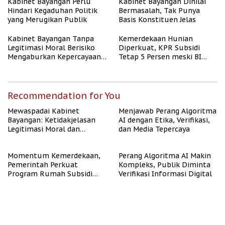
Kabinet Bayangan Perlu
Kabinet Bayangan Dinilai
Hindari Kegaduhan Politik
Bermasalah, Tak Punya
yang Merugikan Publik
Basis Konstituen Jelas
Kabinet Bayangan Tanpa
Kemerdekaan Hunian
Legitimasi Moral Berisiko
Diperkuat, KPR Subsidi
Mengaburkan Kepercayaan
Tetap 5 Persen meski BI
Publik
Rate Naik
Recommendation for You
Mewaspadai Kabinet
Menjawab Perang Algoritma
Bayangan: Ketidakjelasan
AI dengan Etika, Verifikasi,
Legitimasi Moral dan
dan Media Tepercaya
Representasi
Momentum Kemerdekaan,
Perang Algoritma AI Makin
Pemerintah Perkuat
Kompleks, Publik Diminta
Program Rumah Subsidi
Verifikasi Informasi Digital
untuk Masyarakat
Berpenghasilan Rendah