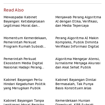
Read Also
Mewaspadai Kabinet
Menjawab Perang Algoritma
Bayangan: Ketidakjelasan
AI dengan Etika, Verifikasi,
Legitimasi Moral dan
dan Media Tepercaya
Representasi
Momentum Kemerdekaan,
Perang Algoritma AI Makin
Pemerintah Perkuat
Kompleks, Publik Diminta
Program Rumah Subsidi
Verifikasi Informasi Digital
untuk Masyarakat
Berpenghasilan Rendah
Pemerintah Perkuat
Algoritma Mengejar Atensi,
Ekosistem Media Digital
Jurnalisme Menjaga Akurasi
Nasional Hadapi Perang
dan Akal Sehat Publik
Algoritma AI
Kabinet Bayangan Perlu
Kabinet Bayangan Dinilai
Hindari Kegaduhan Politik
Bermasalah, Tak Punya
yang Merugikan Publik
Basis Konstituen Jelas
Kabinet Bayangan Tanpa
Kemerdekaan Hunian
Legitimasi Moral Berisiko
Diperkuat, KPR Subsidi