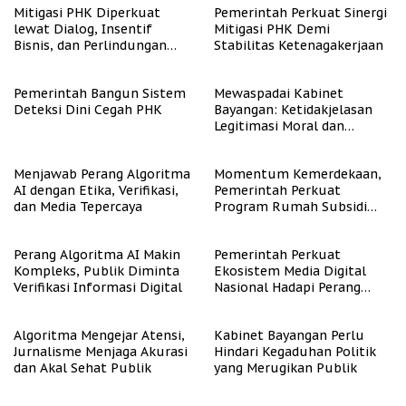
Mitigasi PHK Diperkuat
Pemerintah Perkuat Sinergi
lewat Dialog, Insentif
Mitigasi PHK Demi
Bisnis, dan Perlindungan
Stabilitas Ketenagakerjaan
Tenaga Kerja
Pemerintah Bangun Sistem
Mewaspadai Kabinet
Deteksi Dini Cegah PHK
Bayangan: Ketidakjelasan
Legitimasi Moral dan
Representasi
Menjawab Perang Algoritma
Momentum Kemerdekaan,
AI dengan Etika, Verifikasi,
Pemerintah Perkuat
dan Media Tepercaya
Program Rumah Subsidi
untuk Masyarakat
Berpenghasilan Rendah
Perang Algoritma AI Makin
Pemerintah Perkuat
Kompleks, Publik Diminta
Ekosistem Media Digital
Verifikasi Informasi Digital
Nasional Hadapi Perang
Algoritma AI
Algoritma Mengejar Atensi,
Kabinet Bayangan Perlu
Jurnalisme Menjaga Akurasi
Hindari Kegaduhan Politik
dan Akal Sehat Publik
yang Merugikan Publik