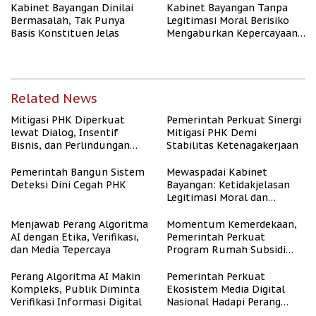
Kabinet Bayangan Dinilai
Kabinet Bayangan Tanpa
Bermasalah, Tak Punya
Legitimasi Moral Berisiko
Basis Konstituen Jelas
Mengaburkan Kepercayaan
Publik
Related News
Mitigasi PHK Diperkuat
Pemerintah Perkuat Sinergi
lewat Dialog, Insentif
Mitigasi PHK Demi
Bisnis, dan Perlindungan
Stabilitas Ketenagakerjaan
Tenaga Kerja
Pemerintah Bangun Sistem
Mewaspadai Kabinet
Deteksi Dini Cegah PHK
Bayangan: Ketidakjelasan
Legitimasi Moral dan
Representasi
Menjawab Perang Algoritma
Momentum Kemerdekaan,
AI dengan Etika, Verifikasi,
Pemerintah Perkuat
dan Media Tepercaya
Program Rumah Subsidi
untuk Masyarakat
Berpenghasilan Rendah
Perang Algoritma AI Makin
Pemerintah Perkuat
Kompleks, Publik Diminta
Ekosistem Media Digital
Verifikasi Informasi Digital
Nasional Hadapi Perang
Algoritma AI