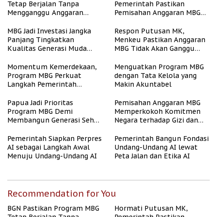
Tetap Berjalan Tanpa
Pemerintah Pastikan
Mengganggu Anggaran
Pemisahan Anggaran MBG
Pendidikan
Berjalan Terukur
MBG Jadi Investasi Jangka
Respon Putusan MK,
Panjang Tingkatkan
Menkeu Pastikan Anggaran
Kualitas Generasi Muda
MBG Tidak Akan Ganggu
Indonesia
APBN
Momentum Kemerdekaan,
Menguatkan Program MBG
Program MBG Perkuat
dengan Tata Kelola yang
Langkah Pemerintah
Makin Akuntabel
Perangi Stunting
Papua Jadi Prioritas
Pemisahan Anggaran MBG
Program MBG Demi
Memperkokoh Komitmen
Membangun Generasi Sehat
Negara terhadap Gizi dan
dan Bebas Stunting
Pendidikan
Pemerintah Siapkan Perpres
Pemerintah Bangun Fondasi
AI sebagai Langkah Awal
Undang-Undang AI lewat
Menuju Undang-Undang AI
Peta Jalan dan Etika AI
Recommendation for You
BGN Pastikan Program MBG
Hormati Putusan MK,