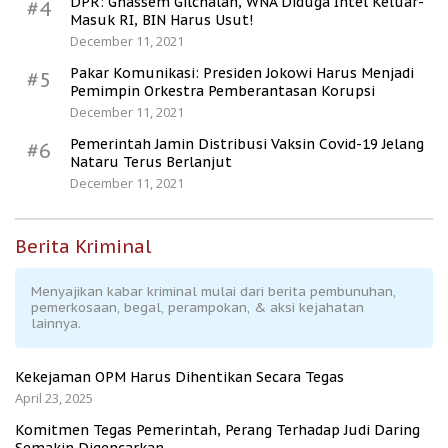
DPR: Ghassem Gilchalan, WNA Diduga Intel Keluar-
#4
Masuk RI, BIN Harus Usut!
December 11, 2021
Pakar Komunikasi: Presiden Jokowi Harus Menjadi
#5
Pemimpin Orkestra Pemberantasan Korupsi
December 11, 2021
Pemerintah Jamin Distribusi Vaksin Covid-19 Jelang
#6
Nataru Terus Berlanjut
December 11, 2021
Berita Kriminal
Menyajikan kabar kriminal mulai dari berita pembunuhan,
pemerkosaan, begal, perampokan, & aksi kejahatan
lainnya.
Kekejaman OPM Harus Dihentikan Secara Tegas
April 23, 2025
Komitmen Tegas Pemerintah, Perang Terhadap Judi Daring
Semakin Digencarkan