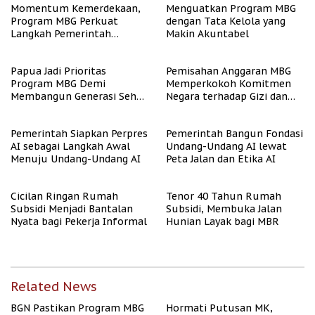
Momentum Kemerdekaan,
Menguatkan Program MBG
Program MBG Perkuat
dengan Tata Kelola yang
Langkah Pemerintah
Makin Akuntabel
Perangi Stunting
Papua Jadi Prioritas
Pemisahan Anggaran MBG
Program MBG Demi
Memperkokoh Komitmen
Membangun Generasi Sehat
Negara terhadap Gizi dan
dan Bebas Stunting
Pendidikan
Pemerintah Siapkan Perpres
Pemerintah Bangun Fondasi
AI sebagai Langkah Awal
Undang-Undang AI lewat
Menuju Undang-Undang AI
Peta Jalan dan Etika AI
Cicilan Ringan Rumah
Tenor 40 Tahun Rumah
Subsidi Menjadi Bantalan
Subsidi, Membuka Jalan
Nyata bagi Pekerja Informal
Hunian Layak bagi MBR
Related News
BGN Pastikan Program MBG
Hormati Putusan MK,