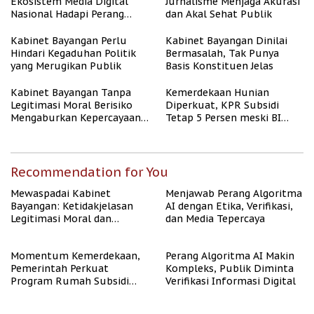
Ekosistem Media Digital
Jurnalisme Menjaga Akurasi
Nasional Hadapi Perang
dan Akal Sehat Publik
Algoritma AI
Kabinet Bayangan Perlu
Kabinet Bayangan Dinilai
Hindari Kegaduhan Politik
Bermasalah, Tak Punya
yang Merugikan Publik
Basis Konstituen Jelas
Kabinet Bayangan Tanpa
Kemerdekaan Hunian
Legitimasi Moral Berisiko
Diperkuat, KPR Subsidi
Mengaburkan Kepercayaan
Tetap 5 Persen meski BI
Publik
Rate Naik
Recommendation for You
Mewaspadai Kabinet
Menjawab Perang Algoritma
Bayangan: Ketidakjelasan
AI dengan Etika, Verifikasi,
Legitimasi Moral dan
dan Media Tepercaya
Representasi
Momentum Kemerdekaan,
Perang Algoritma AI Makin
Pemerintah Perkuat
Kompleks, Publik Diminta
Program Rumah Subsidi
Verifikasi Informasi Digital
untuk Masyarakat
Berpenghasilan Rendah