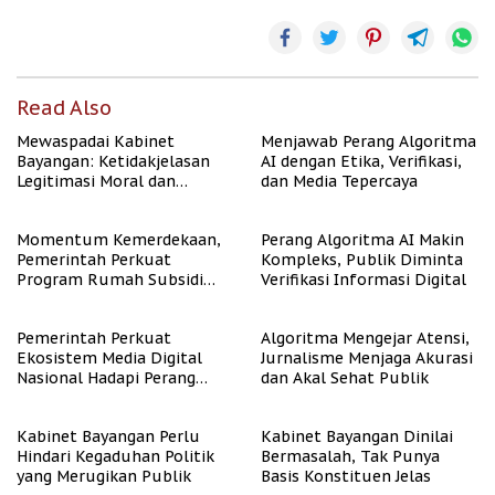
Read Also
Mewaspadai Kabinet
Menjawab Perang Algoritma
Bayangan: Ketidakjelasan
AI dengan Etika, Verifikasi,
Legitimasi Moral dan
dan Media Tepercaya
Representasi
Momentum Kemerdekaan,
Perang Algoritma AI Makin
Pemerintah Perkuat
Kompleks, Publik Diminta
Program Rumah Subsidi
Verifikasi Informasi Digital
untuk Masyarakat
Berpenghasilan Rendah
Pemerintah Perkuat
Algoritma Mengejar Atensi,
Ekosistem Media Digital
Jurnalisme Menjaga Akurasi
Nasional Hadapi Perang
dan Akal Sehat Publik
Algoritma AI
Kabinet Bayangan Perlu
Kabinet Bayangan Dinilai
Hindari Kegaduhan Politik
Bermasalah, Tak Punya
yang Merugikan Publik
Basis Konstituen Jelas