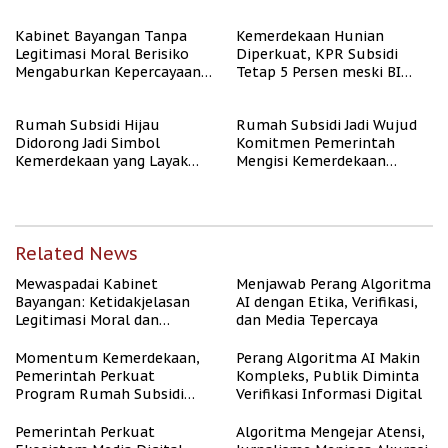
Kabinet Bayangan Tanpa
Kemerdekaan Hunian
Legitimasi Moral Berisiko
Diperkuat, KPR Subsidi
Mengaburkan Kepercayaan
Tetap 5 Persen meski BI
Publik
Rate Naik
Rumah Subsidi Hijau
Rumah Subsidi Jadi Wujud
Didorong Jadi Simbol
Komitmen Pemerintah
Kemerdekaan yang Layak
Mengisi Kemerdekaan
dan Asri
dengan Kesejahteraan
Related News
Mewaspadai Kabinet
Menjawab Perang Algoritma
Bayangan: Ketidakjelasan
AI dengan Etika, Verifikasi,
Legitimasi Moral dan
dan Media Tepercaya
Representasi
Momentum Kemerdekaan,
Perang Algoritma AI Makin
Pemerintah Perkuat
Kompleks, Publik Diminta
Program Rumah Subsidi
Verifikasi Informasi Digital
untuk Masyarakat
Berpenghasilan Rendah
Pemerintah Perkuat
Algoritma Mengejar Atensi,