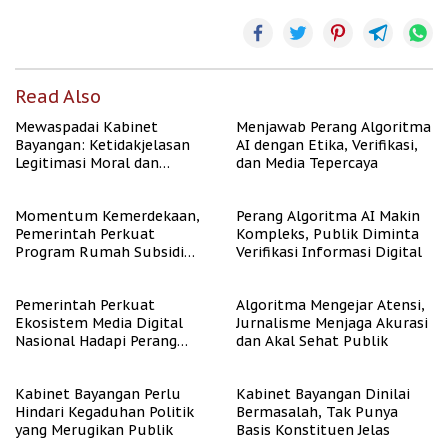
Read Also
Mewaspadai Kabinet
Menjawab Perang Algoritma
Bayangan: Ketidakjelasan
AI dengan Etika, Verifikasi,
Legitimasi Moral dan
dan Media Tepercaya
Representasi
Momentum Kemerdekaan,
Perang Algoritma AI Makin
Pemerintah Perkuat
Kompleks, Publik Diminta
Program Rumah Subsidi
Verifikasi Informasi Digital
untuk Masyarakat
Berpenghasilan Rendah
Pemerintah Perkuat
Algoritma Mengejar Atensi,
Ekosistem Media Digital
Jurnalisme Menjaga Akurasi
Nasional Hadapi Perang
dan Akal Sehat Publik
Algoritma AI
Kabinet Bayangan Perlu
Kabinet Bayangan Dinilai
Hindari Kegaduhan Politik
Bermasalah, Tak Punya
yang Merugikan Publik
Basis Konstituen Jelas