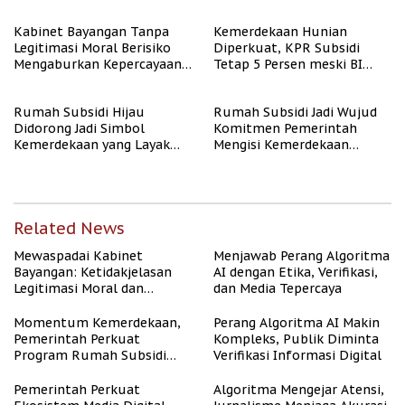
Kabinet Bayangan Tanpa
Kemerdekaan Hunian
Legitimasi Moral Berisiko
Diperkuat, KPR Subsidi
Mengaburkan Kepercayaan
Tetap 5 Persen meski BI
Publik
Rate Naik
Rumah Subsidi Hijau
Rumah Subsidi Jadi Wujud
Didorong Jadi Simbol
Komitmen Pemerintah
Kemerdekaan yang Layak
Mengisi Kemerdekaan
dan Asri
dengan Kesejahteraan
Related News
Mewaspadai Kabinet
Menjawab Perang Algoritma
Bayangan: Ketidakjelasan
AI dengan Etika, Verifikasi,
Legitimasi Moral dan
dan Media Tepercaya
Representasi
Momentum Kemerdekaan,
Perang Algoritma AI Makin
Pemerintah Perkuat
Kompleks, Publik Diminta
Program Rumah Subsidi
Verifikasi Informasi Digital
untuk Masyarakat
Berpenghasilan Rendah
Pemerintah Perkuat
Algoritma Mengejar Atensi,