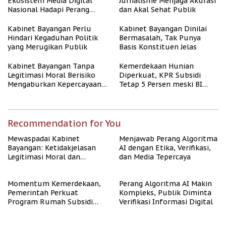
Ekosistem Media Digital
Jurnalisme Menjaga Akurasi
Nasional Hadapi Perang
dan Akal Sehat Publik
Algoritma AI
Kabinet Bayangan Perlu
Kabinet Bayangan Dinilai
Hindari Kegaduhan Politik
Bermasalah, Tak Punya
yang Merugikan Publik
Basis Konstituen Jelas
Kabinet Bayangan Tanpa
Kemerdekaan Hunian
Legitimasi Moral Berisiko
Diperkuat, KPR Subsidi
Mengaburkan Kepercayaan
Tetap 5 Persen meski BI
Publik
Rate Naik
Recommendation for You
Mewaspadai Kabinet
Menjawab Perang Algoritma
Bayangan: Ketidakjelasan
AI dengan Etika, Verifikasi,
Legitimasi Moral dan
dan Media Tepercaya
Representasi
Momentum Kemerdekaan,
Perang Algoritma AI Makin
Pemerintah Perkuat
Kompleks, Publik Diminta
Program Rumah Subsidi
Verifikasi Informasi Digital
untuk Masyarakat
Berpenghasilan Rendah